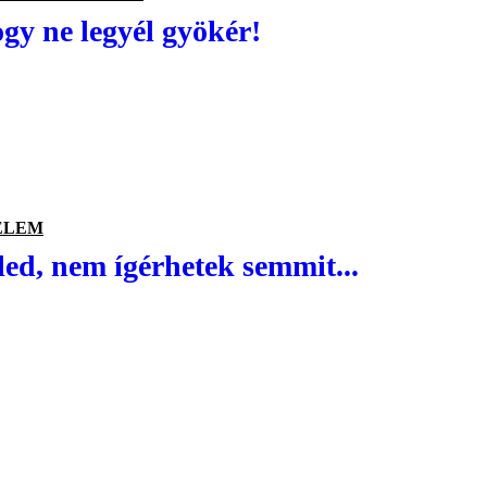
ogy ne legyél gyökér!
ELEM
led, nem ígérhetek semmit...