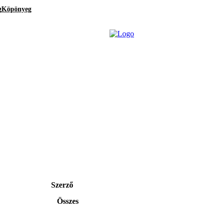
g
Köpönyeg
Szerző
Összes