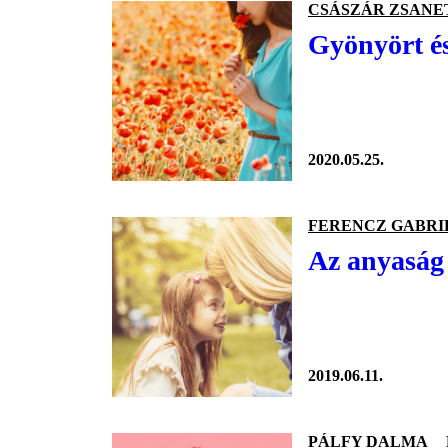
CSÁSZÁR ZSANE
Gyönyört és
2020.05.25.
FERENCZ GABRI
Az anyaság 
2019.06.11.
PÁLFY DALMA