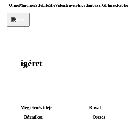
Origo
Mindmegette
Life
She
Videa
Travelo
Ingatlanbazár
GPhírek
Reblo
ígéret
Megjelenés ideje
Rovat
Bármikor
Összes