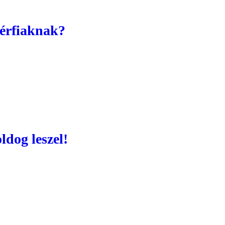
férfiaknak?
ldog leszel!