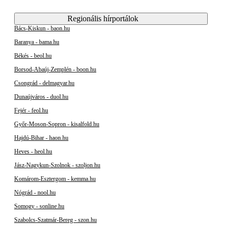
Regionális hírportálok
Bács-Kiskun - baon.hu
Baranya - bama.hu
Békés - beol.hu
Borsod-Abaúj-Zemplén - boon.hu
Csongrád - delmagyar.hu
Dunaújváros - duol.hu
Fejér - feol.hu
Győr-Moson-Sopron - kisalfold.hu
Hajdú-Bihar - haon.hu
Heves - heol.hu
Jász-Nagykun-Szolnok - szoljon.hu
Komárom-Esztergom - kemma.hu
Nógrád - nool.hu
Somogy - sonline.hu
Szabolcs-Szatmár-Bereg - szon.hu