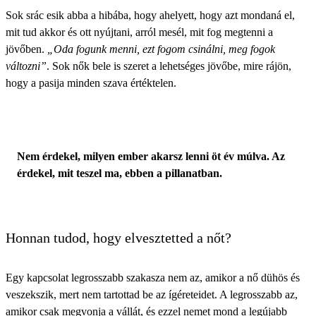
Sok srác esik abba a hibába
, hogy ahelyett, hogy azt mondaná el,
mit tud akkor és ott nyújtani, arról mesél, mit fog megtenni a
jövőben.
„Oda fogunk menni, ezt fogom csinálni, meg fogok
változni”
. Sok nők bele is szeret a lehetséges jövőbe, mire rájön,
hogy a pasija minden szava értéktelen.
Nem érdekel, milyen ember akarsz lenni öt év múlva. Az
érdekel, mit teszel ma, ebben a pillanatban.
Honnan tudod, hogy elvesztetted a nőt?
Egy kapcsolat legrosszabb szakasza nem az, amikor a nő dühös és
veszekszik, mert nem tartottad be az ígéreteidet. A legrosszabb az,
amikor csak megvonja a vállát, és ezzel nemet mond a legújabb