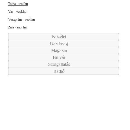
Tolna - teol.hu
Vas - vaol.hu
Veszprém - veol.hu
Zala - zaol.hu
Közélet
Gazdaság
Magazin
Bulvár
Szolgáltatás
Rádió