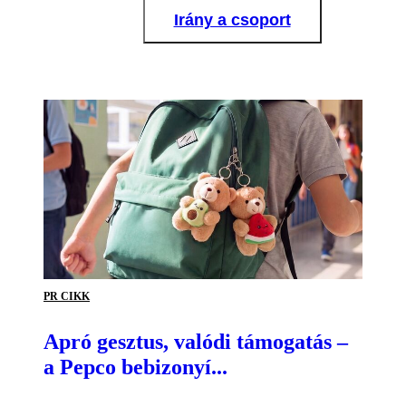
Irány a csoport
PR CIKK
Apró gesztus, valódi támogatás –
a Pepco bebizonyí...