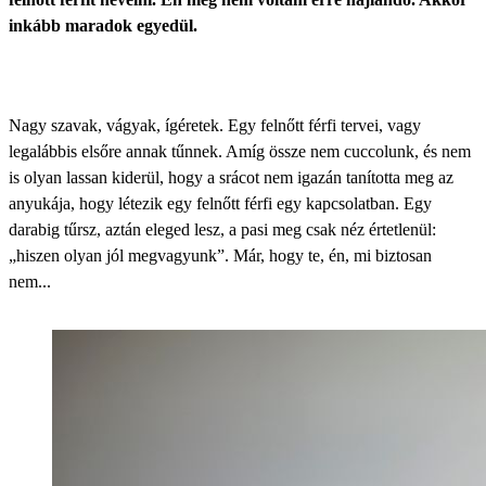
inkább maradok egyedül.
Nagy szavak, vágyak, ígéretek. Egy felnőtt férfi tervei, vagy
legalábbis elsőre annak tűnnek. Amíg össze nem cuccolunk, és nem
is olyan lassan kiderül, hogy a srácot nem igazán tanította meg az
anyukája, hogy létezik egy felnőtt férfi egy kapcsolatban. Egy
darabig tűrsz, aztán eleged lesz, a pasi meg csak néz értetlenül:
„hiszen olyan jól megvagyunk”. Már, hogy te, én, mi biztosan
nem...