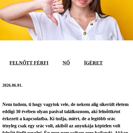
FELNŐTT FÉRFI
NŐ
ÍGÉRET
2026.06.01.
Nem tudom, ti hogy vagytok vele, de nekem alig sikerült életem
eddigi 30 évében olyan pasival találkoznom, aki felnőttként
érkezett a kapcsolatba. Ki tudja, miért, de a legtöbb srác
tényleg csak egy srác volt, akiből az anyukája képtelen volt
felnőtt férfit nevelni. Én meg nem voltam erre hajlandó. Akkor