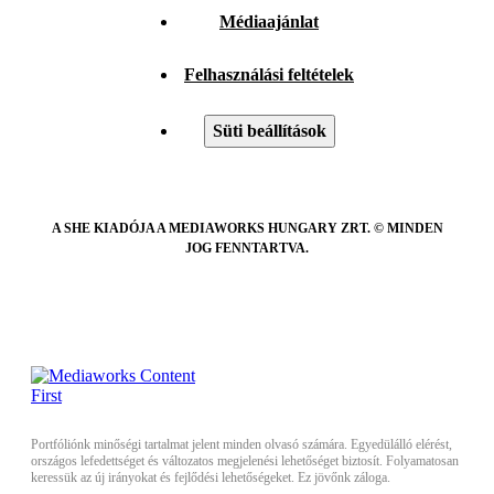
Médiaajánlat
Felhasználási feltételek
Süti beállítások
A SHE KIADÓJA A MEDIAWORKS HUNGARY ZRT. © MINDEN
JOG FENNTARTVA.
Portfóliónk minőségi tartalmat jelent minden olvasó számára. Egyedülálló elérést,
országos lefedettséget és változatos megjelenési lehetőséget biztosít. Folyamatosan
keressük az új irányokat és fejlődési lehetőségeket. Ez jövőnk záloga.