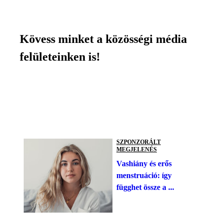
Kövess minket a közösségi média
felületeinken is!
SZPONZORÁLT
MEGJELENÉS
Vashiány és erős
menstruáció: így
függhet össze a ...