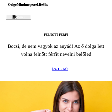
Origo
Mindmegette
Life
She
FELNŐTT FÉRFI
Bocsi, de nem vagyok az anyád! Az ő dolga lett
volna felnőtt férfit nevelni belőled
ÉN. TE. NŐ.