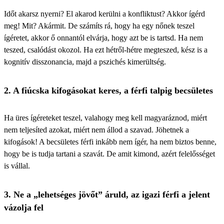
Időt akarsz nyerni? El akarod kerülni a konfliktust? Akkor ígérd
meg! Mit? Akármit. De számíts rá, hogy ha egy nőnek teszel
ígéretet, akkor ő onnantól elvárja, hogy azt be is tartsd. Ha nem
teszed, csalódást okozol. Ha ezt hétről-hétre megteszed, kész is a
kognitív disszonancia, majd a pszichés kimerültség.
2. A fiúcska kifogásokat keres, a férfi talpig becsületes
Ha üres ígéreteket teszel, valahogy meg kell magyaráznod, miért
nem teljesíted azokat, miért nem állod a szavad. Jöhetnek a
kifogások! A becsületes férfi inkább nem ígér, ha nem biztos benne,
hogy be is tudja tartani a szavát. De amit kimond, azért felelősséget
is vállal.
3. Ne a „lehetséges jövőt” áruld, az igazi férfi a jelent
vázolja fel