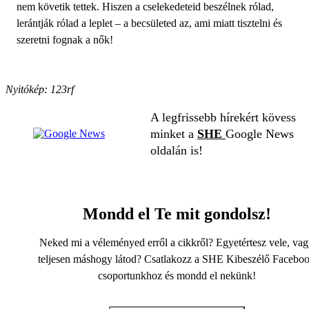
nem követik tettek. Hiszen a cselekedeteid beszélnek rólad,
lerántják rólad a leplet – a becsületed az, ami miatt tisztelni és
szeretni fognak a nők!
Nyitókép: 123rf
A legfrissebb hírekért kövess
minket a
SHE
Google News
oldalán is!
Mondd el Te mit gondolsz!
Neked mi a véleményed erről a cikkről? Egyetértesz vele, va
teljesen máshogy látod? Csatlakozz a SHE Kibeszélő Facebo
csoportunkhoz és mondd el nekünk!