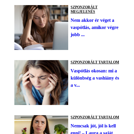
SZPONZORÁLT
MEGJELENÉS
Nem akkor ér véget a
vaspótlás, amikor végre
jobb ...
SZPONZORÁLT TARTALOM
Vaspótlás okosan: mi a
különbség a vashiány és
a v...
SZPONZORÁLT TARTALOM
Nemcsak jót, jól is kell
enni! – Laura a saját