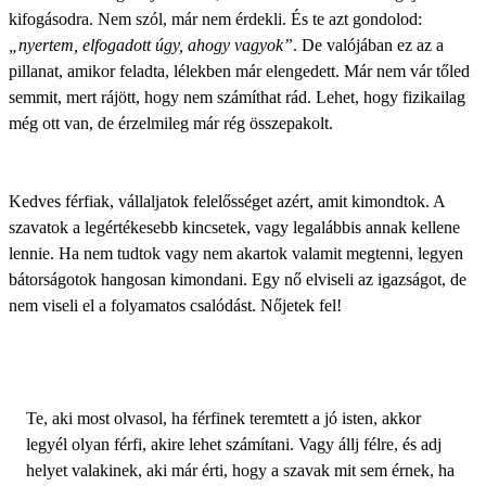
kifogásodra. Nem szól, már nem érdekli. És te azt gondolod:
„nyertem, elfogadott úgy, ahogy vagyok”
. De valójában ez az a
pillanat, amikor feladta, lélekben már elengedett. Már nem vár tőled
semmit, mert rájött, hogy nem számíthat rád. Lehet, hogy fizikailag
még ott van, de érzelmileg már rég összepakolt.
Kedves férfiak
, vállaljatok felelősséget azért, amit kimondtok. A
szavatok a legértékesebb kincsetek, vagy legalábbis annak kellene
lennie. Ha nem tudtok vagy nem akartok valamit megtenni, legyen
bátorságotok hangosan kimondani. Egy nő elviseli az igazságot, de
nem viseli el a folyamatos csalódást. Nőjetek fel!
Te, aki most olvasol, ha férfinek teremtett a jó isten, akkor
legyél olyan férfi, akire lehet számítani
. Vagy állj félre, és adj
helyet valakinek, aki már érti, hogy a szavak mit sem érnek, ha