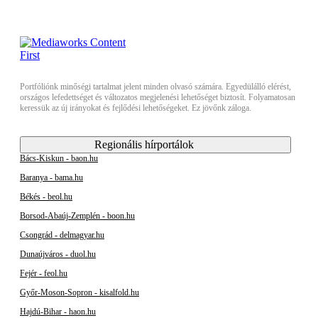
Portfóliónk minőségi tartalmat jelent minden olvasó számára. Egyedülálló elérést,
országos lefedettséget és változatos megjelenési lehetőséget biztosít. Folyamatosan
keressük az új irányokat és fejlődési lehetőségeket. Ez jövőnk záloga.
Regionális hírportálok
Bács-Kiskun - baon.hu
Baranya - bama.hu
Békés - beol.hu
Borsod-Abaúj-Zemplén - boon.hu
Csongrád - delmagyar.hu
Dunaújváros - duol.hu
Fejér - feol.hu
Győr-Moson-Sopron - kisalfold.hu
Hajdú-Bihar - haon.hu