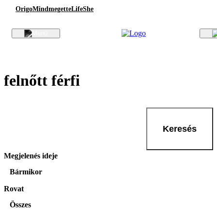
Origo
Mindmegette
Life
She
felnőtt férfi
Keresés
Megjelenés ideje
Bármikor
Rovat
Összes