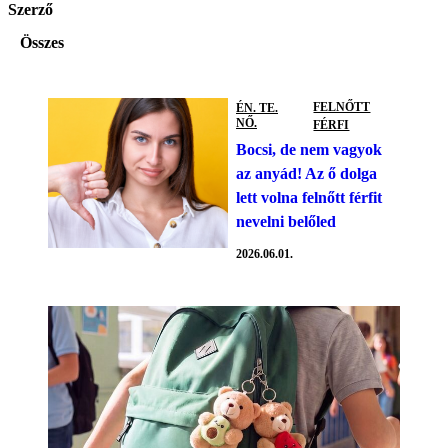
Szerző
Összes
FELNŐTT
ÉN. TE.
NŐ.
FÉRFI
Bocsi, de nem vagyok
az anyád! Az ő dolga
lett volna felnőtt férfit
nevelni belőled
2026.06.01.