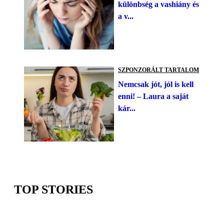
különbség a vashiány és
a v...
SZPONZORÁLT TARTALOM
Nemcsak jót, jól is kell
enni! – Laura a saját
kár...
TOP STORIES