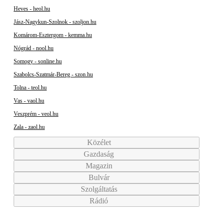
Heves - heol.hu
Jász-Nagykun-Szolnok - szoljon.hu
Komárom-Esztergom - kemma.hu
Nógrád - nool.hu
Somogy - sonline.hu
Szabolcs-Szatmár-Bereg - szon.hu
Tolna - teol.hu
Vas - vaol.hu
Veszprém - veol.hu
Zala - zaol.hu
Közélet
Gazdaság
Magazin
Bulvár
Szolgáltatás
Rádió