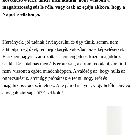
magabiztosság süt le róla, vagy csak az egója akkora, hogy a
Napot is eltakarja.
Harsányak, jól tudnak érvényesülni és úgy tűnik, semmi nem
állíthatja meg őket, ha meg akarják valósítani az elképzeléseiket.
Eközben nagyon zárkózottak, nem engednek közel magukhoz
senkit. Ez hatalmas mentális erőre vall, akarom mondani, arra tuti
nem, viszont a egóra mindenképpen. A valóság az, hogy nulla az
önbecsülésük, amit úgy próbálnak elfedni, hogy erőt és
magabiztosságot színlelnek. A te párod is ilyen, vagy belőle tényleg
a magabiztosság süt? Csekkold!