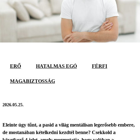
ERŐ
HATALMAS EGÓ
FÉRFI
MAGABIZTOSSÁG
2026.05.25.
Eleinte úgy tűnt, a pasid a világ mentálisan legerősebb embere,
de mostanában kételkedni kezdtél benne? Csekkold a
következő 4 jelet, amely megmutatja, hogy valóban a