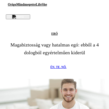
Origo
Mindmegette
Life
She
ERŐ
Magabiztosság vagy hatalmas egó: ebből a 4
dologból egyértelműen kiderül
ÉN. TE. NŐ.