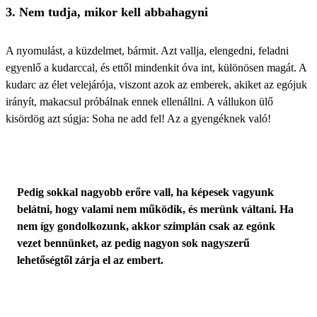
3. Nem tudja, mikor kell abbahagyni
A nyomulást, a küzdelmet, bármit. Azt vallja, elengedni, feladni
egyenlő a kudarccal, és ettől mindenkit óva int, különösen magát. A
kudarc az élet velejárója, viszont azok az emberek, akiket az egójuk
irányít, makacsul próbálnak ennek ellenállni. A vállukon ülő
kisördög azt súgja:
Soha ne add fel
! Az a gyengéknek való!
Pedig sokkal nagyobb erőre vall, ha képesek vagyunk
belátni, hogy valami nem működik, és merünk váltani. Ha
nem így gondolkozunk, akkor szimplán csak az egónk
vezet bennünket, az pedig nagyon sok nagyszerű
lehetőségtől zárja el az embert.