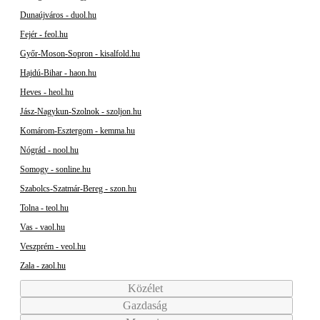
Dunaújváros - duol.hu
Fejér - feol.hu
Győr-Moson-Sopron - kisalfold.hu
Hajdú-Bihar - haon.hu
Heves - heol.hu
Jász-Nagykun-Szolnok - szoljon.hu
Komárom-Esztergom - kemma.hu
Nógrád - nool.hu
Somogy - sonline.hu
Szabolcs-Szatmár-Bereg - szon.hu
Tolna - teol.hu
Vas - vaol.hu
Veszprém - veol.hu
Zala - zaol.hu
Közélet
Gazdaság