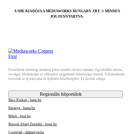
A SHE KIADÓJA A MEDIAWORKS HUNGARY ZRT. © MINDEN
JOG FENNTARTVA.
Portfóliónk minőségi tartalmat jelent minden olvasó számára. Egyedülálló elérést,
országos lefedettséget és változatos megjelenési lehetőséget biztosít. Folyamatosan
keressük az új irányokat és fejlődési lehetőségeket. Ez jövőnk záloga.
Regionális hírportálok
Bács-Kiskun - baon.hu
Baranya - bama.hu
Békés - beol.hu
Borsod-Abaúj-Zemplén - boon.hu
Csongrád - delmagyar.hu