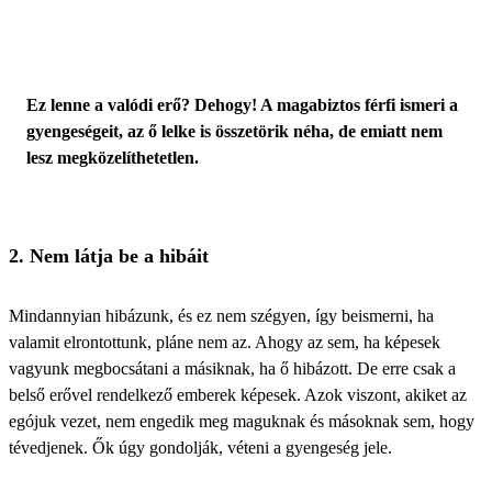
Ez lenne a valódi erő? Dehogy! A magabiztos férfi ismeri a
gyengeségeit, az ő lelke is összetörik néha, de emiatt nem
lesz megközelíthetetlen.
2. Nem látja be a hibáit
Mindannyian hibázunk, és ez nem szégyen, így beismerni, ha
valamit elrontottunk, pláne nem az. Ahogy az sem, ha
képesek
vagyunk megbocsátani
a másiknak, ha ő hibázott. De erre csak a
belső erővel rendelkező emberek képesek. Azok viszont, akiket az
egójuk vezet, nem engedik meg maguknak és másoknak sem, hogy
tévedjenek. Ők úgy gondolják, véteni a gyengeség jele.