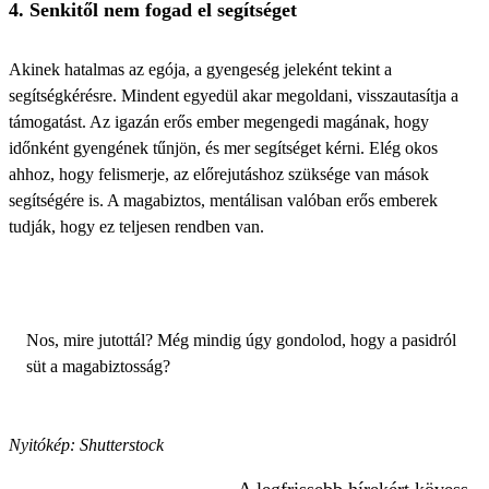
4. Senkitől nem fogad el segítséget
Akinek hatalmas az egója, a gyengeség jeleként tekint a
segítségkérésre. Mindent egyedül akar megoldani, visszautasítja a
támogatást. Az igazán erős ember
megengedi magának, hogy
időnként gyengének tűnjön
, és mer segítséget kérni. Elég okos
ahhoz, hogy felismerje, az előrejutáshoz szüksége van mások
segítségére is. A magabiztos, mentálisan valóban erős emberek
tudják, hogy ez teljesen rendben van.
Nos, mire jutottál? Még mindig úgy gondolod, hogy a pasidról
süt a magabiztosság?
Nyitókép: Shutterstock
A legfrissebb hírekért kövess