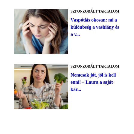
SZPONZORÁLT TARTALOM
Vaspótlás okosan: mi a
különbség a vashiány és
a v...
SZPONZORÁLT TARTALOM
Nemcsak jót, jól is kell
enni! – Laura a saját
kár...