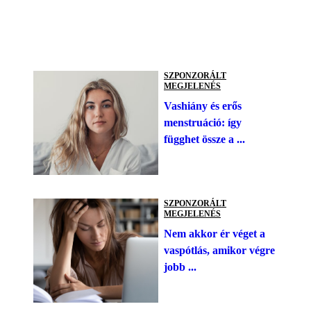
SZPONZORÁLT
MEGJELENÉS
Vashiány és erős
menstruáció: így
függhet össze a ...
SZPONZORÁLT
MEGJELENÉS
Nem akkor ér véget a
vaspótlás, amikor végre
jobb ...