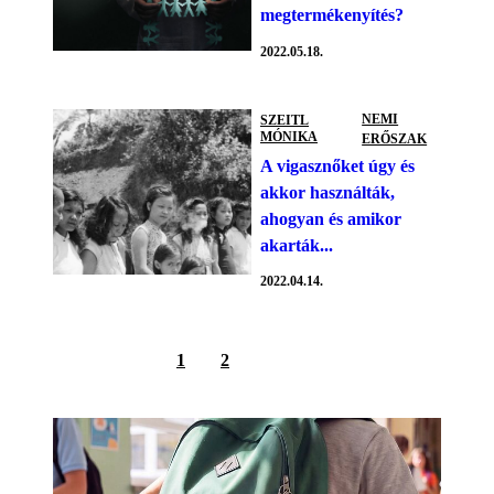
megtermékenyítés?
2022.05.18.
NEMI
SZEITL
MÓNIKA
ERŐSZAK
A vigasznőket úgy és
akkor használták,
ahogyan és amikor
akarták...
2022.04.14.
1
2