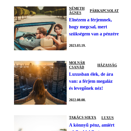
NÉMETH
PÁRKAPCSOLAT
ÁGNES
Elnézem a férjemnek,
hogy megcsal, mert
szükségem van a pénzére
2023.03.19.
MOLNÁR
HÁZASSÁG
CSANÁD
Luxusban élek, de ára
van: a férjem megaláz
és levegőnek néz!
2022.08.08.
TAKÁCS SOLYA
LUXUS
A könnyű pénz, amiért