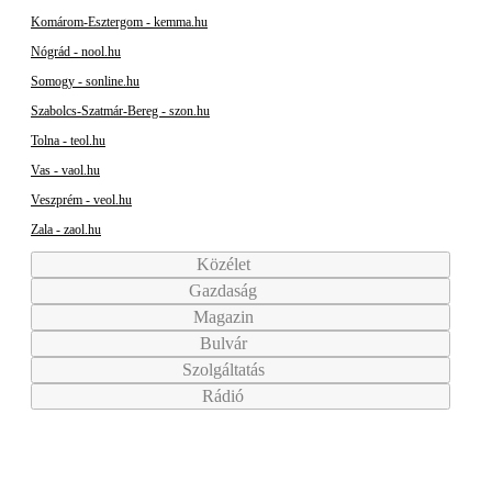
Komárom-Esztergom - kemma.hu
Nógrád - nool.hu
Somogy - sonline.hu
Szabolcs-Szatmár-Bereg - szon.hu
Tolna - teol.hu
Vas - vaol.hu
Veszprém - veol.hu
Zala - zaol.hu
Közélet
Gazdaság
Magazin
Bulvár
Szolgáltatás
Rádió