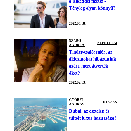
a lelkeddel fizetsz -
Tényleg olyan könnyű?
2022.05.18.
SZABÓ
SZERELEM
ANDREA
Tinder-csaló: miért az
áldozatokat hibáztatjuk
azért, mert átverték
őket?
2022.02.13.
GYÖRFI
UTAZÁS
ANDRÁS
Dubai, az esztelen és
túltolt luxus hazugsága!