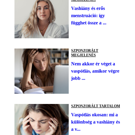
Vashiány és erős
menstruáció: így
függhet össze a ...
SZPONZORÁLT
MEGJELENÉS
Nem akkor ér véget a
vaspótlás, amikor végre
jobb ...
SZPONZORÁLT TARTALOM
Vaspótlás okosan: mi a
különbség a vashiány és
a v...