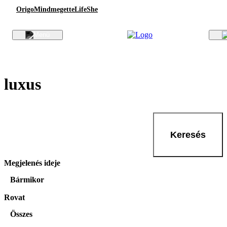
Origo
Mindmegette
Life
She
luxus
Keresés
Megjelenés ideje
Bármikor
Rovat
Összes