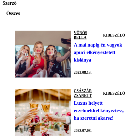
Szerző
Összes
VÖRÖS
KIBESZÉLŐ
BELLA
A mai napig én vagyok
apuci elkényeztetett
kislánya
2023.08.13.
CSÁSZÁR
KIBESZÉLŐ
ZSANETT
Luxus helyett
érzelmekkel kényeztess,
ha szeretni akarsz!
2023.07.08.