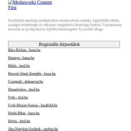
Portfóliónk minőségi tartalmat jelent minden olvasó számára. Egyedülálló elérést,
országos lefedettséget és változatos megjelenési lehetőséget biztosít. Folyamatosan
keressük az új irányokat és fejlődési lehetőségeket. Ez jövőnk záloga.
Regionális hírportálok
Bács-Kiskun - baon.hu
Baranya - bama.hu
Békés - beol.hu
Borsod-Abaúj-Zemplén - boon.hu
Csongrád - delmagyar.hu
Dunaújváros - duol.hu
Fejér - feol.hu
Győr-Moson-Sopron - kisalfold.hu
Hajdú-Bihar - haon.hu
Heves - heol.hu
Jász-Nagykun-Szolnok - szoljon.hu