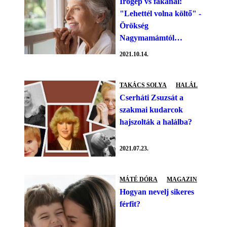
Írógép vs fakanál:
"Lehettél volna költő" -
Örökség
Nagymamámtól…
2021.10.14.
TAKÁCS SOLYA
HALÁL
Cserháti Zsuzsát a
szakmai kudarcok
hajszolták a halálba?
2021.07.23.
MÁTÉ DÓRA
MAGAZIN
Hogyan nevelj sikeres
férfit?