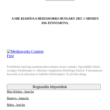
A SHE KIADÓJA A MEDIAWORKS HUNGARY ZRT. © MINDEN
JOG FENNTARTVA.
Portfóliónk minőségi tartalmat jelent minden olvasó számára. Egyedülálló elérést,
országos lefedettséget és változatos megjelenési lehetőséget biztosít. Folyamatosan
keressük az új irányokat és fejlődési lehetőségeket. Ez jövőnk záloga.
Regionális hírportálok
Bács-Kiskun - baon.hu
Baranya - bama.hu
Békés - beol.hu