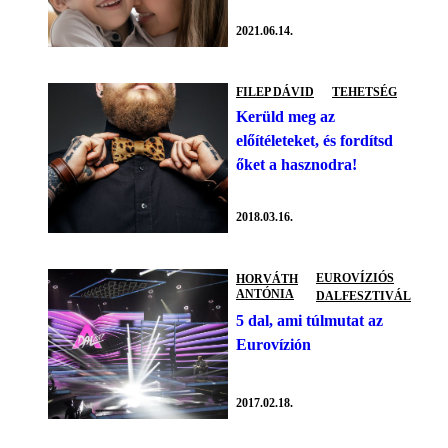
2021.06.14.
FILEP DÁVID
TEHETSÉG
Kerüld meg az
előítéleteket, és fordítsd
őket a hasznodra!
2018.03.16.
EUROVÍZIÓS
HORVÁTH
ANTÓNIA
DALFESZTIVÁL
5 dal, ami túlmutat az
Eurovízión
2017.02.18.