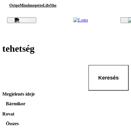
Origo
Mindmegette
Life
She
tehetség
Keresés
Megjelenés ideje
Bármikor
Rovat
Összes