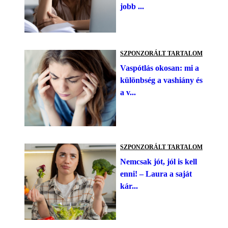
jobb ...
SZPONZORÁLT TARTALOM
Vaspótlás okosan: mi a
különbség a vashiány és
a v...
SZPONZORÁLT TARTALOM
Nemcsak jót, jól is kell
enni! – Laura a saját
kár...