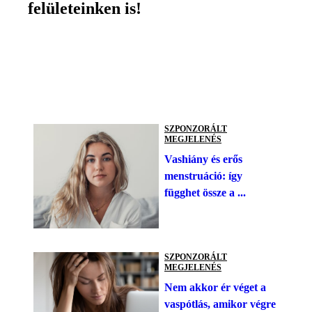
felületeinken is!
SZPONZORÁLT
MEGJELENÉS
Vashiány és erős
menstruáció: így
függhet össze a ...
SZPONZORÁLT
MEGJELENÉS
Nem akkor ér véget a
vaspótlás, amikor végre