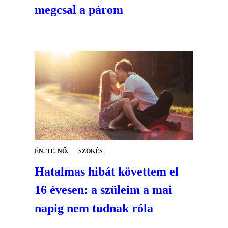
megcsal a párom
ÉN. TE. NŐ.
SZÖKÉS
Hatalmas hibát követtem el
16 évesen: a szüleim a mai
napig nem tudnak róla