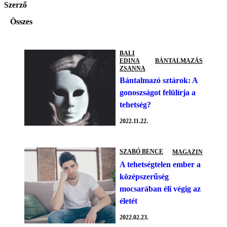
Szerző
Összes
BALI
EDINA
BÁNTALMAZÁS
ZSANNA
Bántalmazó sztárok: A
gonoszságot felülírja a
tehetség?
2022.11.22.
SZABÓ BENCE
MAGAZIN
A tehetségtelen ember a
középszerűség
mocsarában éli végig az
életét
2022.02.23.