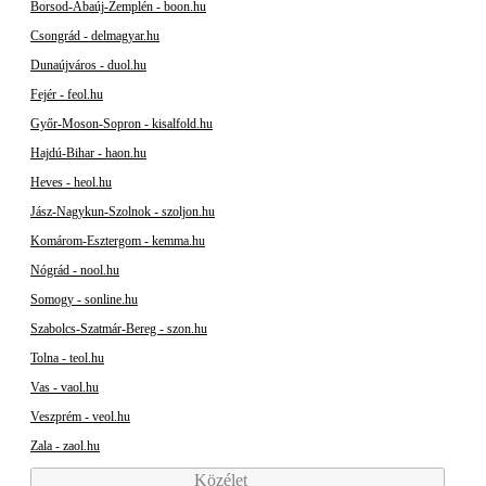
Borsod-Abaúj-Zemplén - boon.hu
Csongrád - delmagyar.hu
Dunaújváros - duol.hu
Fejér - feol.hu
Győr-Moson-Sopron - kisalfold.hu
Hajdú-Bihar - haon.hu
Heves - heol.hu
Jász-Nagykun-Szolnok - szoljon.hu
Komárom-Esztergom - kemma.hu
Nógrád - nool.hu
Somogy - sonline.hu
Szabolcs-Szatmár-Bereg - szon.hu
Tolna - teol.hu
Vas - vaol.hu
Veszprém - veol.hu
Zala - zaol.hu
Közélet