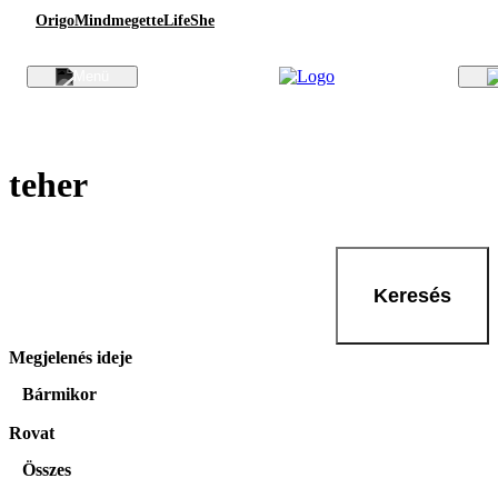
Origo
Mindmegette
Life
She
teher
Keresés
Megjelenés ideje
Bármikor
Rovat
Összes