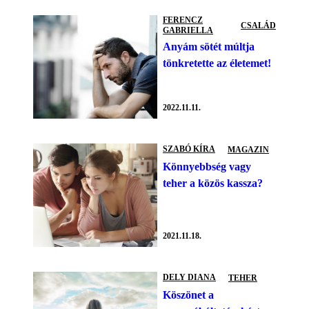
FERENCZ
CSALÁD
GABRIELLA
Anyám sötét múltja
tönkretette az életemet!
2022.11.11.
SZABÓ KÍRA
MAGAZIN
Könnyebbség vagy
teher a közös kassza?
2021.11.18.
DELY DIANA
TEHER
Köszönet a