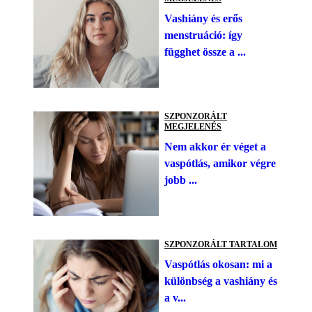
Vashiány és erős
menstruáció: így
függhet össze a ...
SZPONZORÁLT
MEGJELENÉS
Nem akkor ér véget a
vaspótlás, amikor végre
jobb ...
SZPONZORÁLT TARTALOM
Vaspótlás okosan: mi a
különbség a vashiány és
a v...