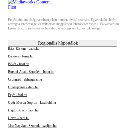
Portfóliónk minőségi tartalmat jelent minden olvasó számára. Egyedülálló elérést,
országos lefedettséget és változatos megjelenési lehetőséget biztosít. Folyamatosan
keressük az új irányokat és fejlődési lehetőségeket. Ez jövőnk záloga.
Regionális hírportálok
Bács-Kiskun - baon.hu
Baranya - bama.hu
Békés - beol.hu
Borsod-Abaúj-Zemplén - boon.hu
Csongrád - delmagyar.hu
Dunaújváros - duol.hu
Fejér - feol.hu
Győr-Moson-Sopron - kisalfold.hu
Hajdú-Bihar - haon.hu
Heves - heol.hu
Jász-Nagykun-Szolnok - szoljon.hu