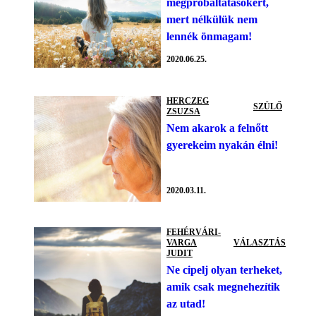
megpróbáltatásokért,
mert nélkülük nem
lennék önmagam!
2020.06.25.
HERCZEG
SZÜLŐ
ZSUZSA
Nem akarok a felnőtt
gyerekeim nyakán élni!
2020.03.11.
FEHÉRVÁRI-
VARGA
VÁLASZTÁS
JUDIT
Ne cipelj olyan terheket,
amik csak megnehezítik
az utad!