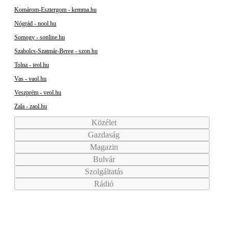
Komárom-Esztergom - kemma.hu
Nógrád - nool.hu
Somogy - sonline.hu
Szabolcs-Szatmár-Bereg - szon.hu
Tolna - teol.hu
Vas - vaol.hu
Veszprém - veol.hu
Zala - zaol.hu
Közélet
Gazdaság
Magazin
Bulvár
Szolgáltatás
Rádió