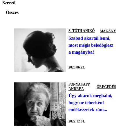
Szerző
Összes
S. TÓTH ANIKÓ
MAGÁNY
Szabad akartál lenni,
most mégis beledöglesz
a magányba!
2023.06.23.
PÓNYA PAPP
ÖREGEDÉS
ANDREA
Úgy akarok meghalni,
hogy ne teherként
emlékezzetek rám...
2022.12.01.