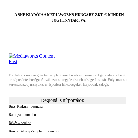
A SHE KIADÓJA A MEDIAWORKS HUNGARY ZRT. © MINDEN
JOG FENNTARTVA.
Portfóliónk minőségi tartalmat jelent minden olvasó számára. Egyedülálló elérést,
országos lefedettséget és változatos megjelenési lehetőséget biztosít. Folyamatosan
keressük az új irányokat és fejlődési lehetőségeket. Ez jövőnk záloga.
Regionális hírportálok
Bács-Kiskun - baon.hu
Baranya - bama.hu
Békés - beol.hu
Borsod-Abaúj-Zemplén - boon.hu