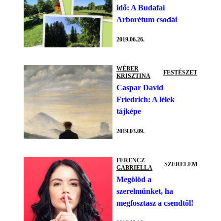
idő: A Budafai
Arborétum csodái
2019.06.26.
WÉBER
FESTÉSZET
KRISZTINA
Caspar David
Friedrich: A lélek
tájképe
2019.03.09.
FERENCZ
SZERELEM
GABRIELLA
Megölöd a
szerelmünket, ha
megfosztasz a csendtől!