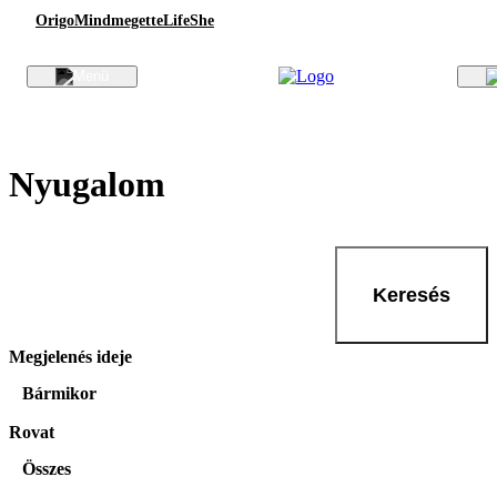
Origo
Mindmegette
Life
She
Nyugalom
Keresés
Megjelenés ideje
Bármikor
Rovat
Összes