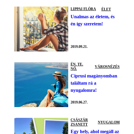
LIPPAI FLÓRA
ÉLET
Unalmas az életem, és
én így szeretem!
2019.09.21.
ÉN. TE.
VÁROSNÉZÉS
NŐ.
Ciprusi magányomban
találtam rá a
nyugalomra!
2019.06.27.
CSÁSZÁR
NYUGALOM
ZSANETT
Egy hely, ahol megáll az