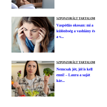
SZPONZORÁLT TARTALOM
Vaspótlás okosan: mi a
különbség a vashiány és
a v...
SZPONZORÁLT TARTALOM
Nemcsak jót, jól is kell
enni! – Laura a saját
kár...