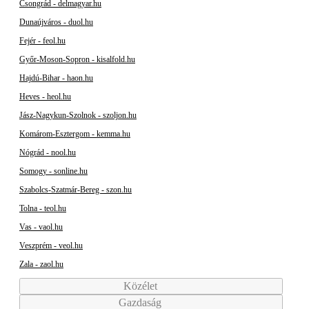
Csongrád - delmagyar.hu
Dunaújváros - duol.hu
Fejér - feol.hu
Győr-Moson-Sopron - kisalfold.hu
Hajdú-Bihar - haon.hu
Heves - heol.hu
Jász-Nagykun-Szolnok - szoljon.hu
Komárom-Esztergom - kemma.hu
Nógrád - nool.hu
Somogy - sonline.hu
Szabolcs-Szatmár-Bereg - szon.hu
Tolna - teol.hu
Vas - vaol.hu
Veszprém - veol.hu
Zala - zaol.hu
Közélet
Gazdaság