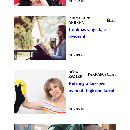
2018.12.18.
PÓNYA PAPP
ÉLET
ANDREA
Unalmas vagyok, és
élvezem!
2017.09.25.
DÓSA
PÁRKAPCSOLAT
ESZTER
Botrány a középen
nyomott fogkrém körül
2017.05.10.