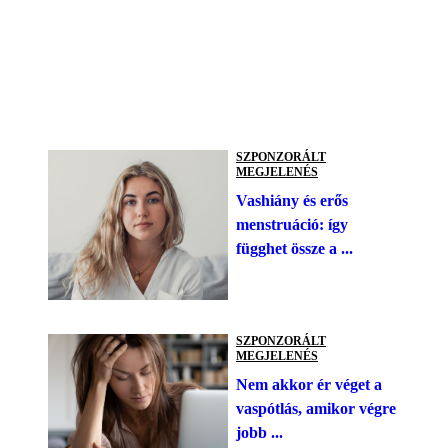
SZPONZORÁLT
MEGJELENÉS
Vashiány és erős
menstruáció: így
függhet össze a ...
SZPONZORÁLT
MEGJELENÉS
Nem akkor ér véget a
vaspótlás, amikor végre
jobb ...