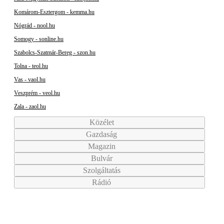
Komárom-Esztergom - kemma.hu
Nógrád - nool.hu
Somogy - sonline.hu
Szabolcs-Szatmár-Bereg - szon.hu
Tolna - teol.hu
Vas - vaol.hu
Veszprém - veol.hu
Zala - zaol.hu
Közélet
Gazdaság
Magazin
Bulvár
Szolgáltatás
Rádió