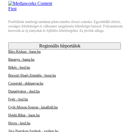
Portfóliónk minőségi tartalmat jelent minden olvasó számára. Egyedülálló elérést,
országos lefedettséget és változatos megjelenési lehetőséget biztosít. Folyamatosan
keressük az új irányokat és fejlődési lehetőségeket. Ez jövőnk záloga.
Regionális hírportálok
Bács-Kiskun - baon.hu
Baranya - bama.hu
Békés - beol.hu
Borsod-Abaúj-Zemplén - boon.hu
Csongrád - delmagyar.hu
Dunaújváros - duol.hu
Fejér - feol.hu
Győr-Moson-Sopron - kisalfold.hu
Hajdú-Bihar - haon.hu
Heves - heol.hu
Jász-Nagykun-Szolnok - szoljon.hu