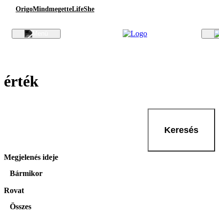
Origo
Mindmegette
Life
She
érték
Keresés
Megjelenés ideje
Bármikor
Rovat
Összes