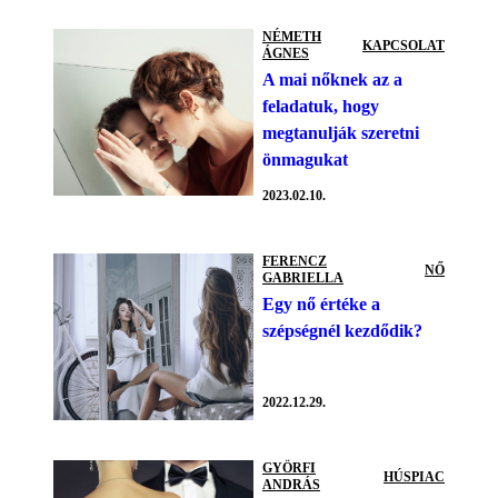
NÉMETH
KAPCSOLAT
ÁGNES
A mai nőknek az a
feladatuk, hogy
megtanulják szeretni
önmagukat
2023.02.10.
FERENCZ
NŐ
GABRIELLA
Egy nő értéke a
szépségnél kezdődik?
2022.12.29.
GYÖRFI
HÚSPIAC
ANDRÁS