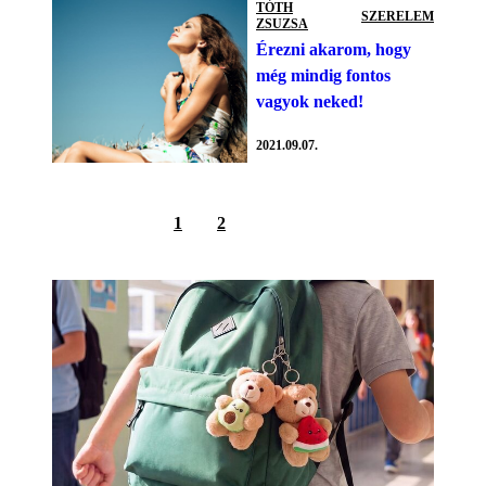
TÓTH
SZERELEM
ZSUZSA
Érezni akarom, hogy
még mindig fontos
vagyok neked!
2021.09.07.
1
2