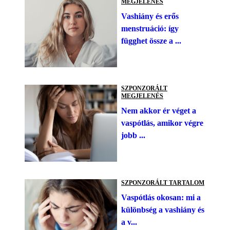
MEGJELENÉS
Vashiány és erős
menstruáció: így
függhet össze a ...
SZPONZORÁLT
MEGJELENÉS
Nem akkor ér véget a
vaspótlás, amikor végre
jobb ...
SZPONZORÁLT TARTALOM
Vaspótlás okosan: mi a
különbség a vashiány és
a v...