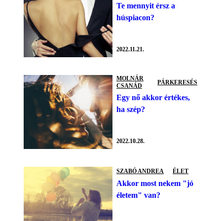
Te mennyit érsz a
húspiacon?
2022.11.21.
MOLNÁR
PÁRKERESÉS
CSANÁD
Egy nő akkor értékes,
ha szép?
2022.10.28.
SZABÓ ANDREA
ÉLET
Akkor most nekem "jó
életem" van?