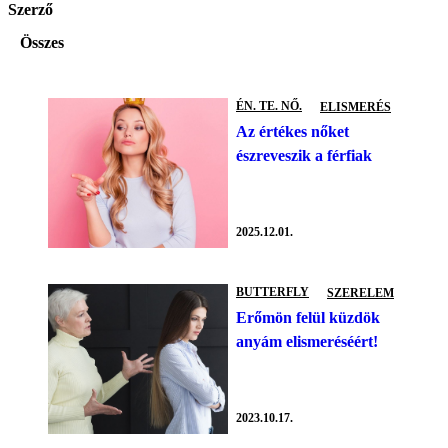
Szerző
Összes
ÉN. TE. NŐ.
ELISMERÉS
Az értékes nőket
észreveszik a férfiak
2025.12.01.
BUTTERFLY
SZERELEM
Erőmön felül küzdök
anyám elismeréséért!
2023.10.17.