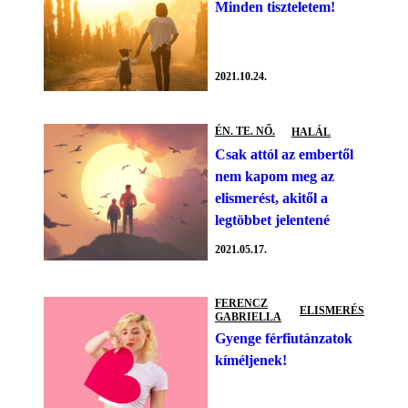
Minden tiszteletem!
2021.10.24.
ÉN. TE. NŐ.
HALÁL
Csak attól az embertől
nem kapom meg az
elismerést, akitől a
legtöbbet jelentené
2021.05.17.
FERENCZ
ELISMERÉS
GABRIELLA
Gyenge férfiutánzatok
kíméljenek!