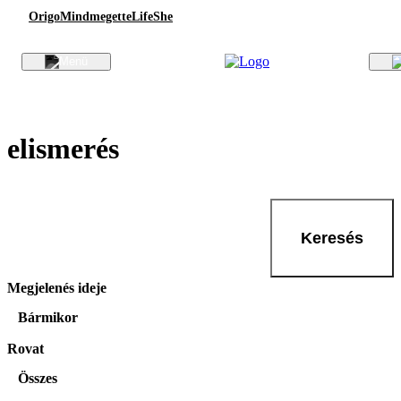
Origo
Mindmegette
Life
She
elismerés
Keresés
Megjelenés ideje
Bármikor
Rovat
Összes