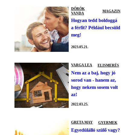
DÖRÖK
MAGAZIN
VANDA
Hogyan tedd boldoggá
a férfit? Például becsüld
meg!
2023.05.21.
VARGA LEA
ELISMERÉS
Nem az a baj, hogy jó
sorod van - hanem az,
hogy nekem sosem volt
az!
2022.03.25.
GRETA MAY
GYERMEK
Egyedülálló szülő vagy?