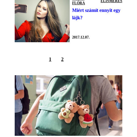
ELISMERÉS
FLÓRA
Miért számít ennyit egy
lájk?
2017.12.07.
1
2