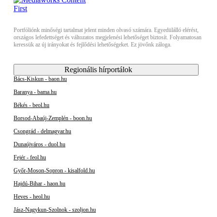
Portfóliónk minőségi tartalmat jelent minden olvasó számára. Egyedülálló elérést,
országos lefedettséget és változatos megjelenési lehetőséget biztosít. Folyamatosan
keressük az új irányokat és fejlődési lehetőségeket. Ez jövőnk záloga.
Regionális hírportálok
Bács-Kiskun - baon.hu
Baranya - bama.hu
Békés - beol.hu
Borsod-Abaúj-Zemplén - boon.hu
Csongrád - delmagyar.hu
Dunaújváros - duol.hu
Fejér - feol.hu
Győr-Moson-Sopron - kisalfold.hu
Hajdú-Bihar - haon.hu
Heves - heol.hu
Jász-Nagykun-Szolnok - szoljon.hu