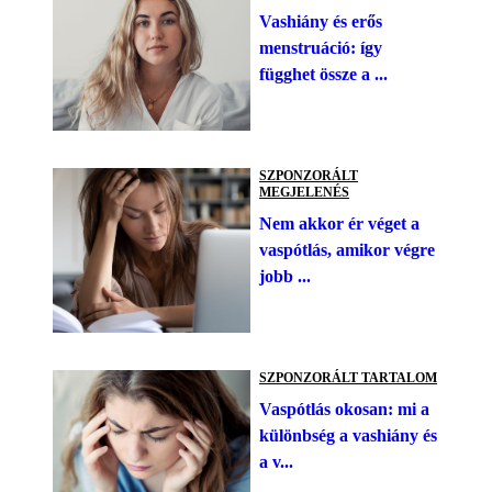
Vashiány és erős
menstruáció: így
függhet össze a ...
SZPONZORÁLT
MEGJELENÉS
Nem akkor ér véget a
vaspótlás, amikor végre
jobb ...
SZPONZORÁLT TARTALOM
Vaspótlás okosan: mi a
különbség a vashiány és
a v...