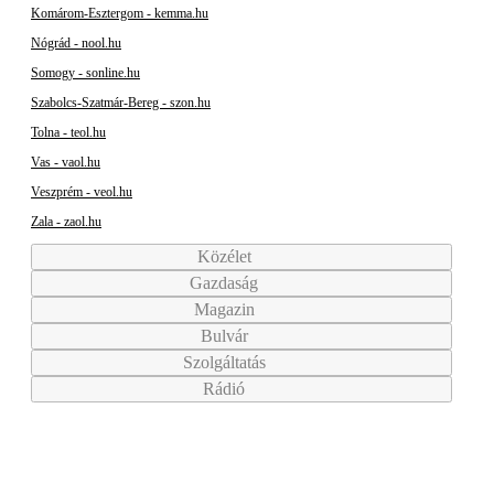
Komárom-Esztergom - kemma.hu
Nógrád - nool.hu
Somogy - sonline.hu
Szabolcs-Szatmár-Bereg - szon.hu
Tolna - teol.hu
Vas - vaol.hu
Veszprém - veol.hu
Zala - zaol.hu
Közélet
Gazdaság
Magazin
Bulvár
Szolgáltatás
Rádió