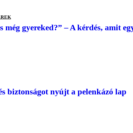
EREK
s még gyereked?” – A kérdés, amit egy
s biztonságot nyújt a pelenkázó lap