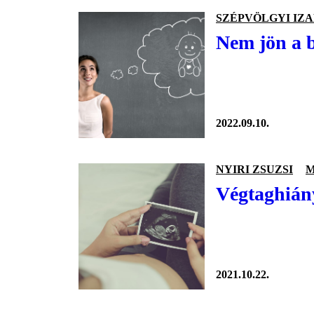
SZÉPVÖLGYI IZ
Nem jön a b
2022.09.10.
NYIRI ZSUZSI
M
Végtaghiány
2021.10.22.