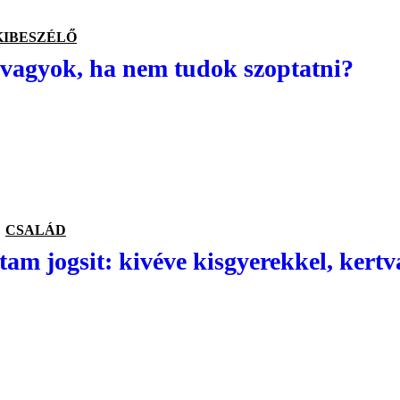
KIBESZÉLŐ
 vagyok, ha nem tudok szoptatni?
CSALÁD
am jogsit: kivéve kisgyerekkel, kert