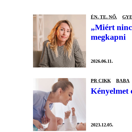
ÉN. TE. NŐ.
GY
„Miért ninc
megkapni
2026.06.11.
PR CIKK
BABA
Kényelmet é
2023.12.05.