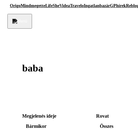
Origo
Mindmegette
Life
She
Videa
Travelo
Ingatlanbazár
GPhírek
Reblo
baba
Megjelenés ideje
Rovat
Bármikor
Összes