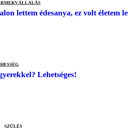
ERMEKVÁLLALÁS
alon lettem édesanya, ez volt életem l
HESSÉG
gyerekkel? Lehetséges!
SZÜLÉS