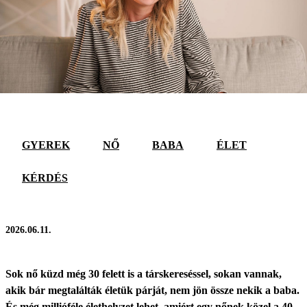
GYEREK
NŐ
BABA
ÉLET
KÉRDÉS
2026.06.11.
Sok nő küzd még 30 felett is a társkereséssel, sokan vannak,
akik bár megtalálták életük párját, nem jön össze nekik a baba.
És még millióféle élethelyzet lehet, amiért egy nőnek közel a 40-