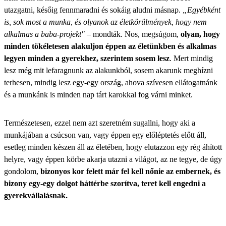
utazgatni, későig fennmaradni és sokáig aludni másnap.
„Egyébként
is, sok most a munka, és olyanok az életkörülmények, hogy nem
alkalmas a baba-projekt"
– mondták. Nos, megsúgom,
olyan, hogy
minden tökéletesen alakuljon éppen az életünkben és alkalmas
legyen minden a gyerekhez, szerintem sosem lesz
. Mert mindig
lesz még mit lefaragnunk az alakunkból, sosem akarunk meghízni
terhesen, mindig lesz egy-egy ország, ahova szívesen ellátogatnánk
és a munkánk is minden nap tárt karokkal fog várni minket.
Természetesen, ezzel nem azt szeretném sugallni, hogy aki a
munkájában a csúcson van, vagy éppen egy előléptetés előtt áll,
esetleg minden készen áll az életében, hogy elutazzon egy rég áhított
helyre, vagy éppen körbe akarja utazni a világot, az ne tegye, de úgy
gondolom,
bizonyos kor felett már fel kell nőnie az embernek, és
bizony egy-egy dolgot háttérbe szorítva, teret kell engedni a
gyerekvállalásnak.