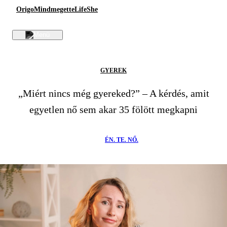
Origo
Mindmegette
Life
She
GYEREK
„Miért nincs még gyereked?” – A kérdés, amit
egyetlen nő sem akar 35 fölött megkapni
ÉN. TE. NŐ.