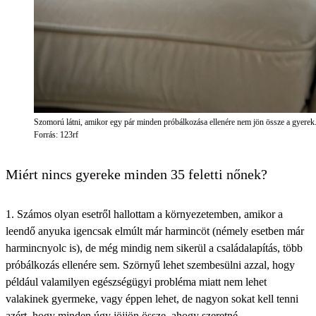
Szomorú látni, amikor egy pár minden próbálkozása ellenére nem jön össze a gyerek
Forrás: 123rf
Miért nincs gyereke minden 35 feletti nőnek?
1. Számos olyan esetről hallottam a környezetemben, amikor a
leendő anyuka igencsak elmúlt már harmincöt (némely esetben már
harmincnyolc is), de még mindig
nem sikerül a családalapítás
, több
próbálkozás ellenére sem. Szörnyű lehet szembesülni azzal, hogy
például valamilyen egészségügyi probléma miatt nem lehet
valakinek gyermeke, vagy éppen lehet, de nagyon sokat kell tenni
azért, hogy minden úgy jöjjön össze, ahogy szeretné.