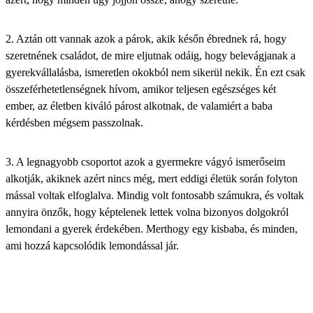
2. Aztán ott vannak azok a párok, akik
későn ébrednek rá
, hogy
szeretnének családot, de mire eljutnak odáig, hogy belevágjanak a
gyerekvállalásba, ismeretlen okokból nem sikerül nekik. Én ezt csak
összeférhetetlenségnek hívom, amikor teljesen egészséges két
ember, az életben kiváló párost alkotnak, de valamiért a baba
kérdésben mégsem passzolnak.
3. A legnagyobb csoportot azok a gyermekre vágyó ismerőseim
alkotják, akiknek azért nincs még, mert eddigi életük során
folyton
mással voltak elfoglalva
. Mindig volt fontosabb számukra, és voltak
annyira önzők, hogy képtelenek lettek volna bizonyos dolgokról
lemondani a gyerek érdekében. Merthogy egy kisbaba, és minden,
ami hozzá kapcsolódik lemondással jár.