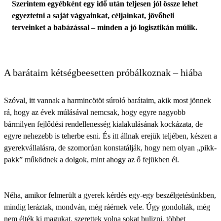
Szerintem egyébként egy idő után teljesen jól össze lehet
egyeztetni a saját vágyainkat, céljainkat, jövőbeli
terveinket a babázással – minden a jó logisztikán múlik.
A barátaim kétségbeesetten próbálkoznak – hiába
Szóval, itt vannak a harmincötöt súroló barátaim, akik most jönnek
rá, hogy az évek múlásával nemcsak, hogy egyre nagyobb
bármilyen fejlődési rendellenesség kialakulásának kockázata, de
egyre nehezebb is teherbe esni. És itt állnak erejük teljében, készen a
gyerekvállalásra, de szomorúan konstatálják, hogy nem olyan „pikk-
pakk” működnek a dolgok, mint ahogy az ő fejükben él.
Néha, amikor felmerült a gyerek kérdés egy-egy beszélgetésünkben,
mindig leráztak, mondván, még ráérnek vele. Úgy gondolták, még
nem élték ki magukat, szerettek volna sokat bulizni, többet