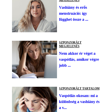
MEGJELENÉS
Vashiány és erős
menstruáció: így
függhet össze a ...
SZPONZORÁLT
MEGJELENÉS
Nem akkor ér véget a
vaspótlás, amikor végre
jobb ...
SZPONZORÁLT TARTALOM
Vaspótlás okosan: mi a
különbség a vashiány és
a v...