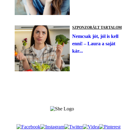
SZPONZORÁLT TARTALOM
Nemcsak jót, jól is kell
enni! – Laura a saját
kár...