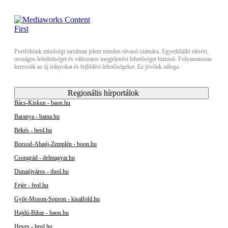
Portfóliónk minőségi tartalmat jelent minden olvasó számára. Egyedülálló elérést,
országos lefedettséget és változatos megjelenési lehetőséget biztosít. Folyamatosan
keressük az új irányokat és fejlődési lehetőségeket. Ez jövőnk záloga.
Regionális hírportálok
Bács-Kiskun - baon.hu
Baranya - bama.hu
Békés - beol.hu
Borsod-Abaúj-Zemplén - boon.hu
Csongrád - delmagyar.hu
Dunaújváros - duol.hu
Fejér - feol.hu
Győr-Moson-Sopron - kisalfold.hu
Hajdú-Bihar - haon.hu
Heves - heol.hu