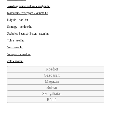
Jász-Nagykun-Szolnok - szoljon.hu
Komárom-Esztergom - kemma.hu
Nógrád - nool.hu
Somogy - sonline.hu
Szabolcs-Szatmár-Bereg - szon.hu
Tolna - teol.hu
Vas - vaol.hu
Veszprém - veol.hu
Zala - zaol.hu
Közélet
Gazdaság
Magazin
Bulvár
Szolgáltatás
Rádió