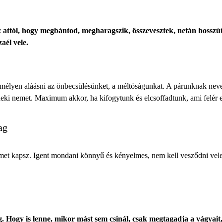
ttól, hogy megbántod, megharagszik, összevesztek, netán bosszút á
aél vele.
 mélyen aláásni az önbecsülésünket, a méltóságunkat. A párunknak neve
eki nemet. Maximum akkor, ha kifogytunk és elcsoffadtunk, ami felér e
lag
gyelmet kapsz. Igent mondani könnyű és kényelmes, nem kell vesződni v
 Hogy is lenne, mikor mást sem csinál, csak megtagadja a vágyait