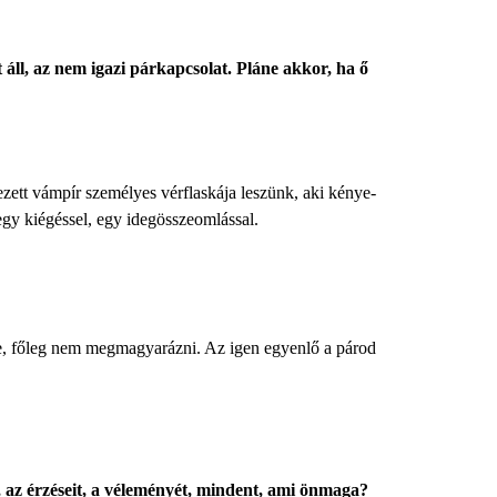
ll, az nem igazi párkapcsolat. Pláne akkor, ha ő
zett vámpír személyes vérflaskája leszünk, aki kénye-
gy kiégéssel, egy idegösszeomlással.
ele, főleg nem megmagyarázni. Az igen egyenlő a párod
, az érzéseit, a véleményét, mindent, ami önmaga?