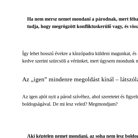
Ha nem mersz nemet mondani a párodnak, mert félsz a
tudja, hogy megrögzött konfliktuskerülő vagy, és vissz
Így lehet hosszú évekre a kínzópadra küldeni magunkat, és
kedve szerint szürcsöli a vérünket, mert úgysem mondunk n
Az „igen” mindenre megoldást kínál – látszó
Az igen ajtót nyit a párod szívéhez, ahol szeretetet és fi
boldogságával.
De mi lesz veled? Megmondjam?
Aki képtelen nemet mondani, az soha nem lesz boldog.