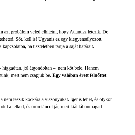
 azt próbálom veled elhitetni, hogy Atlantisz létezik. De
eted. Sőt, kell is! Ugyanis ez egy kiegyensúlyozott,
kapcsolatba, ha tiszteletben tartja a saját határait.
 higgadtan, jól átgondoltan –, nem köt bele. Hanem
kszünk, mert nem csapjuk be.
Egy valóban érett felnőttet
nem teszik kockára a viszonyukat. Igenis lehet, és olykor
dul a lelked, és örömtáncot jár, mert kiálltál önmagad