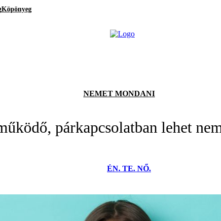
g
Köpönyeg
NEMET MONDANI
működő, párkapcsolatban lehet ne
ÉN. TE. NŐ.