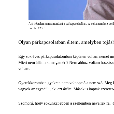
Aki képtelen nemet mondani a párkapcsolatában, az soha nem lesz bol
Forrás: 123rf
Olyan párkapcsolatban éltem, amelyben tojás
Egy sok éves párkapcsolatomban képtelen voltam nemet mo
Miért nem álltam ki magamért? Nem ahhoz voltam hozzászok
voltam.
Gyerekkoromban gyakran nem volt opció a nem szó. Meg kell
vagyok az egyedüli, aki ezt átélte. Mások is kaptak szeretet
Szomorú, hogy sokunkat ebben a szellemben neveltek fel.