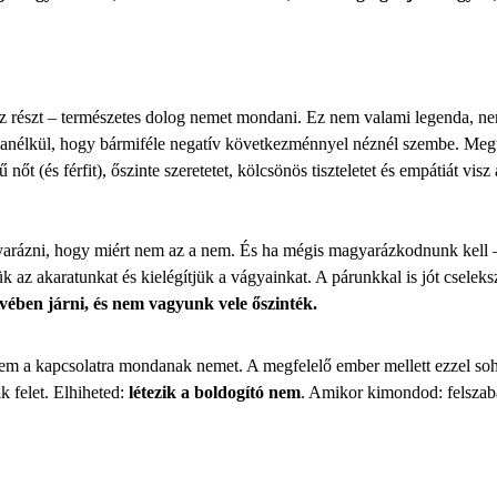
sz részt – természetes dolog nemet mondani. Ez nem valami legenda, nem
anélkül, hogy bármiféle negatív következménnyel néznél szembe. Megteh
 (és férfit), őszinte szeretetet, kölcsönös tiszteletet és empátiát visz a 
yarázni, hogy miért nem az a nem. És ha mégis magyarázkodnunk kell –
ük az akaratunkat
és kielégítjük a vágyainkat. A párunkkal is jót csele
ében járni, és nem vagyunk vele őszinték.
m a kapcsolatra mondanak nemet. A megfelelő ember mellett ezzel soha 
k felet
. Elhiheted:
létezik a boldogító nem
. Amikor kimondod: felszaba