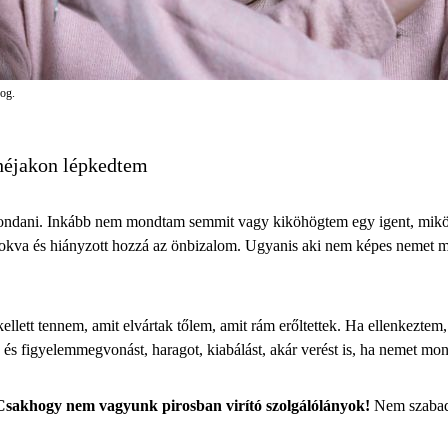
dog.
héjakon lépkedtem
ndani. Inkább nem mondtam semmit vagy kiköhögtem egy igent, miköz
va és hiányzott hozzá az önbizalom. Ugyanis aki nem képes nemet mond
ett tennem, amit elvártak tőlem, amit rám erőltettek. Ha ellenkeztem
- és figyelemmegvonást, haragot, kiabálást, akár verést is, ha nemet mo
Csakhogy nem vagyunk pirosban virító szolgálólányok!
Nem szabad