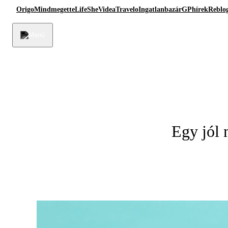
Origo
Mindmegette
Life
She
Videa
Travelo
Ingatlanbazár
GPhírek
Reblo
Egy jól 