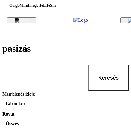
Origo
Mindmegette
Life
She
pasizás
Keresés
Megjelenés ideje
Bármikor
Rovat
Összes