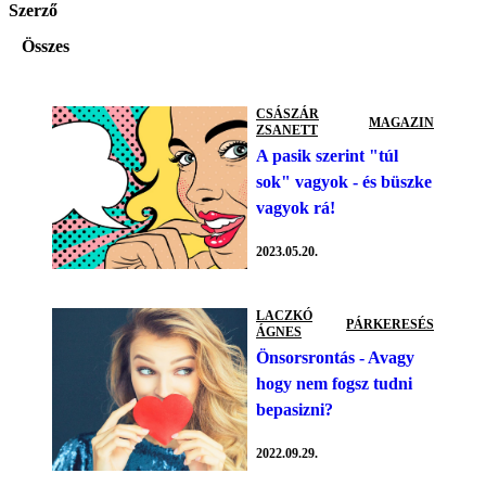
Szerző
Összes
CSÁSZÁR
MAGAZIN
ZSANETT
A pasik szerint "túl
sok" vagyok - és büszke
vagyok rá!
2023.05.20.
LACZKÓ
PÁRKERESÉS
ÁGNES
Önsorsrontás - Avagy
hogy nem fogsz tudni
bepasizni?
2022.09.29.