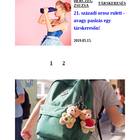
HERCZEG
TÁRSKERESÉS
ZSUZSA
21. századi orosz rulett -
avagy pasizás egy
társkeresőn!
2019.05.15.
1
2