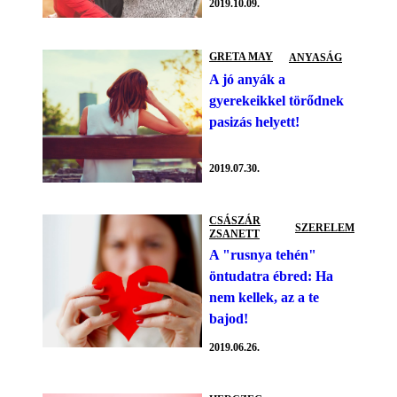
2019.10.09.
GRETA MAY
ANYASÁG
A jó anyák a
gyerekeikkel törődnek
pasizás helyett!
2019.07.30.
CSÁSZÁR
SZERELEM
ZSANETT
A "rusnya tehén"
öntudatra ébred: Ha
nem kellek, az a te
bajod!
2019.06.26.