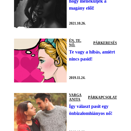
hogy meneküljek a
magány elől!
2021.10.26.
ÉN. TE.
PÁRKERESÉS
NŐ.
Te vagy a hibás, amiért
nincs pasid!
2019.11.24.
VARGA
PÁRKAPCSOLAT
ANITA
Így választ pasit egy
önbizalomhiányos nő!