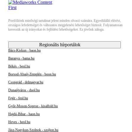
Portfóliónk minőségi tartalmat jelent minden olvasó számára. Egyedülálló elérést,
országos lefedettséget és változatos megjelenési lehetőséget biztosít. Folyamatosan
keressük az új irányokat és fejlődési lehetőségeket. Ez jövőnk záloga.
Regionális hírportálok
Bács-Kiskun - baon.hu
Baranya - bama.hu
Békés - beol.hu
Borsod-Abaúj-Zemplén - boon.hu
Csongrád - delmagyar.hu
Dunaújváros - duol.hu
Fejér - feol.hu
Győr-Moson-Sopron - kisalfold.hu
Hajdú-Bihar - haon.hu
Heves - heol.hu
Jász-Nagykun-Szolnok - szoljon.hu