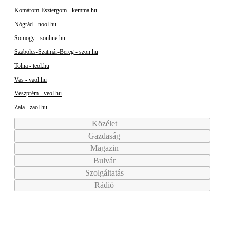
Komárom-Esztergom - kemma.hu
Nógrád - nool.hu
Somogy - sonline.hu
Szabolcs-Szatmár-Bereg - szon.hu
Tolna - teol.hu
Vas - vaol.hu
Veszprém - veol.hu
Zala - zaol.hu
Közélet
Gazdaság
Magazin
Bulvár
Szolgáltatás
Rádió