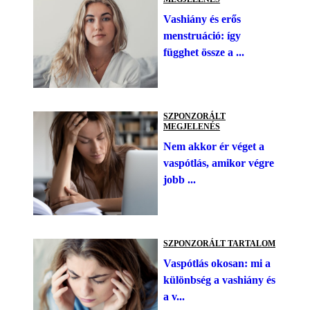
Vashiány és erős
menstruáció: így
függhet össze a ...
SZPONZORÁLT
MEGJELENÉS
Nem akkor ér véget a
vaspótlás, amikor végre
jobb ...
SZPONZORÁLT TARTALOM
Vaspótlás okosan: mi a
különbség a vashiány és
a v...