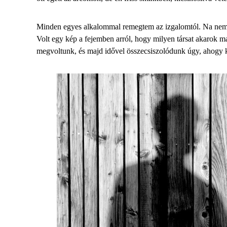
Minden egyes alkalommal remegtem az izgalomtól. Na nem a
Volt egy kép a fejemben arról, hogy milyen társat akarok m
megvoltunk, és majd idővel összecsiszolódunk úgy, ahogy k