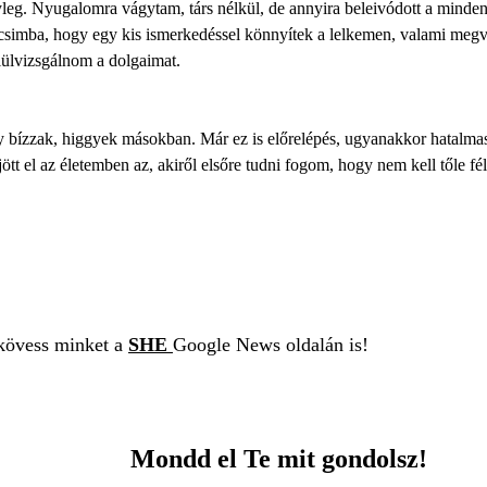
eg. Nyugalomra vágytam, társ nélkül, de annyira beleivódott a minden
ocsimba, hogy egy kis ismerkedéssel könnyítek a lelkemen, valami meg
lülvizsgálnom a dolgaimat.
 bízzak, higgyek másokban. Már ez is előrelépés, ugyanakkor hatalmas
t el az életemben az, akiről elsőre tudni fogom, hogy nem kell tőle féln
 kövess minket a
SHE
Google News oldalán is!
Mondd el Te mit gondolsz!