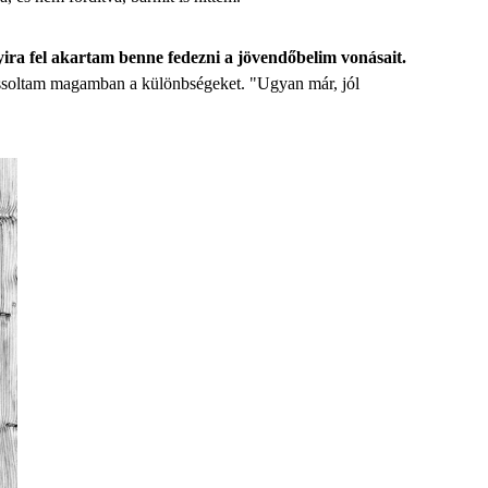
ira fel akartam benne fedezni a jövendőbelim vonásait.
ltussoltam magamban a különbségeket. "Ugyan már, jól