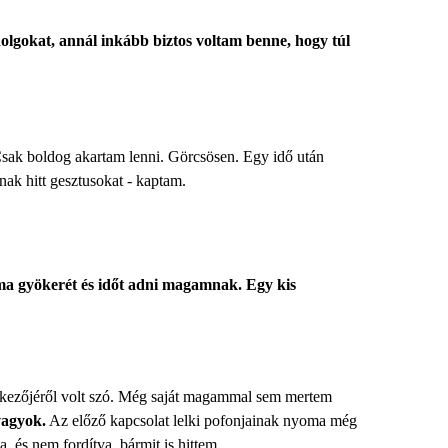
olgokat, annál inkább biztos voltam benne, hogy túl
sak boldog akartam lenni. Görcsösen. Egy idő után
ak hitt gesztusokat - kaptam.
ma gyökerét és időt adni magamnak. Egy kis
lenkezőjéről volt szó. Még saját magammal sem mertem
vagyok.
Az előző kapcsolat lelki pofonjainak nyoma még
 és nem fordítva, bármit is hittem.