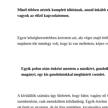
Minél többen néztek komplett idiótának, annál inkább é
vagyok az előző kapcsolatomon.
Egyre kétségbeesettebben kerestem azt, aki végre majd ért
majdnem tök mindegy volt, hogy ki van mellettem, képes vol
Egyik pofon után önként mentem a másikért, gondolk
magányt, egy kis gondolatokkal meghintett csendet.
A kívülállók számára úgy tűnhetett, hogy bátor, vagány nő
szembenézni, csak menekültem kifulladásig. Egyik érzelmi h
ott égett az arcomon, de én friss sminkben, kicsinosítva ve