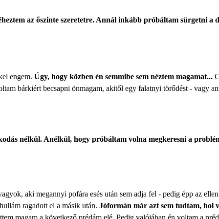
heztem az őszinte szeretetre. Annál inkább próbáltam sürgetni a d
ékel engem.
Úgy, hogy közben én semmibe sem néztem magamat...
C
tam bárkiért becsapni önmagam, akitől egy falatnyi törődést - vagy ann
odás nélkül. Anélkül, hogy próbáltam volna megkeresni a problé
 vagyok, aki megannyi pofára esés után sem adja fel - pedig épp az el
ullám ragadott el a másik után.
Jóformán már azt sem tudtam, hol 
tettem magam a következő prédám elé. Pedig valójában én voltam a préda,