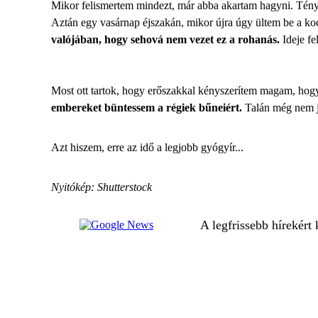
Mikor felismertem mindezt, már abba akartam hagyni. Tényl
Aztán egy vasárnap éjszakán, mikor újra úgy ültem be a k
valójában, hogy sehová nem vezet ez a rohanás.
Ideje fe
Most ott tartok, hogy erőszakkal kényszerítem magam, hogy
embereket büntessem a régiek bűneiért.
Talán még nem jöt
Azt hiszem, erre az idő a legjobb gyógyír...
Nyitókép: Shutterstock
A legfrissebb hírekért