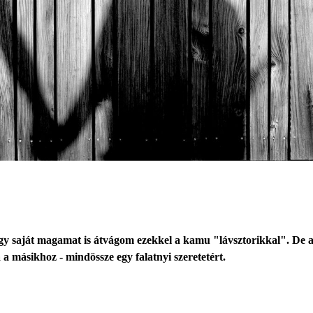
ogy saját magamat is átvágom ezekkel a kamu "lávsztorikkal". De
 másikhoz - mindössze egy falatnyi szeretetért.