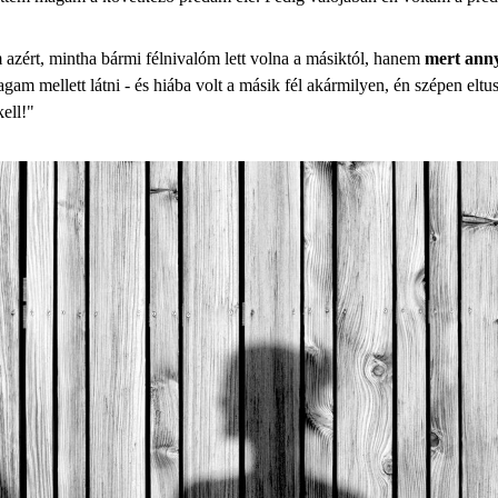
zért, mintha bármi félnivalóm lett volna a másiktól, hanem
mert anny
agam mellett látni - és hiába volt a másik fél akármilyen, én szépen e
ell!"