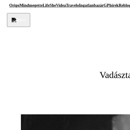
Origo
Mindmegette
Life
She
Videa
Travelo
Ingatlanbazár
GPhírek
Reblo
Vadászt