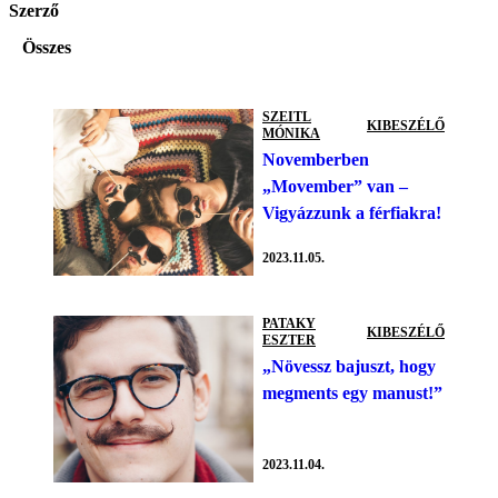
Szerző
Összes
SZEITL
KIBESZÉLŐ
MÓNIKA
Novemberben
„Movember” van –
Vigyázzunk a férfiakra!
2023.11.05.
PATAKY
KIBESZÉLŐ
ESZTER
„Növessz bajuszt, hogy
megments egy manust!”
2023.11.04.