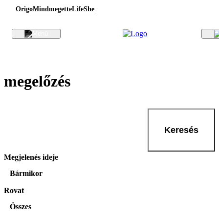
Origo
Mindmegette
Life
She
megelőzés
Keresés
Megjelenés ideje
Bármikor
Rovat
Összes