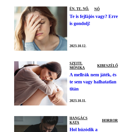
ÉN. TE. NŐ.
NŐ
Te is fejfájós vagy? Erre
is gondolj!
2023.10.12.
SZEITL
KIBESZÉLŐ
MÓNIKA
A mellrák nem játék, és
te sem vagy halhatatlan
titán
2023.10.11.
HANGÁCS
HORROR
KATA
Hol húzódik a