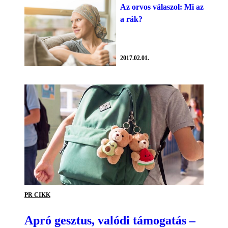
Az orvos válaszol: Mi az
a rák?
2017.02.01.
PR CIKK
Apró gesztus, valódi támogatás –