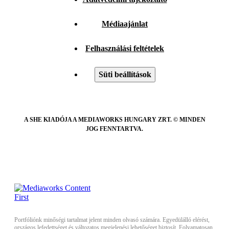
Médiaajánlat
Felhasználási feltételek
Süti beállítások
A SHE KIADÓJA A MEDIAWORKS HUNGARY ZRT. © MINDEN
JOG FENNTARTVA.
Portfóliónk minőségi tartalmat jelent minden olvasó számára. Egyedülálló elérést,
országos lefedettséget és változatos megjelenési lehetőséget biztosít. Folyamatosan