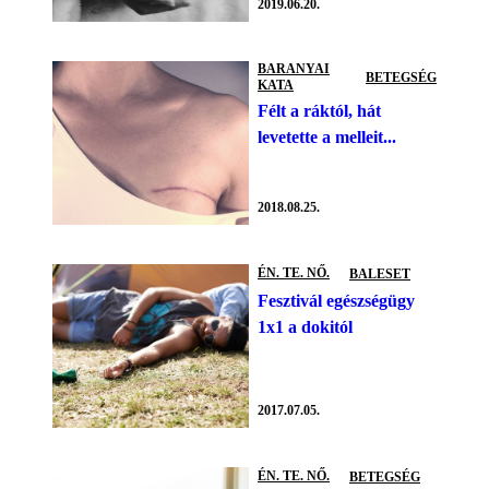
2019.06.20.
BARANYAI
BETEGSÉG
KATA
Félt a ráktól, hát
levetette a melleit...
2018.08.25.
ÉN. TE. NŐ.
BALESET
Fesztivál egészségügy
1x1 a dokitól
2017.07.05.
ÉN. TE. NŐ.
BETEGSÉG