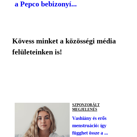
a Pepco bebizonyí...
Kövess minket a közösségi média
felületeinken is!
SZPONZORÁLT
MEGJELENÉS
Vashiány és erős
menstruáció: így
függhet össze a ...