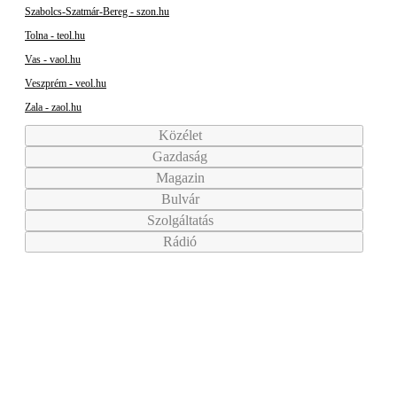
Szabolcs-Szatmár-Bereg - szon.hu
Tolna - teol.hu
Vas - vaol.hu
Veszprém - veol.hu
Zala - zaol.hu
Közélet
Gazdaság
Magazin
Bulvár
Szolgáltatás
Rádió