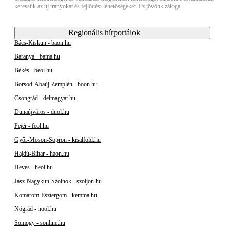
keressük az új irányokat és fejlődési lehetőségeket. Ez jövőnk záloga.
Regionális hírportálok
Bács-Kiskun - baon.hu
Baranya - bama.hu
Békés - beol.hu
Borsod-Abaúj-Zemplén - boon.hu
Csongrád - delmagyar.hu
Dunaújváros - duol.hu
Fejér - feol.hu
Győr-Moson-Sopron - kisalfold.hu
Hajdú-Bihar - haon.hu
Heves - heol.hu
Jász-Nagykun-Szolnok - szoljon.hu
Komárom-Esztergom - kemma.hu
Nógrád - nool.hu
Somogy - sonline.hu