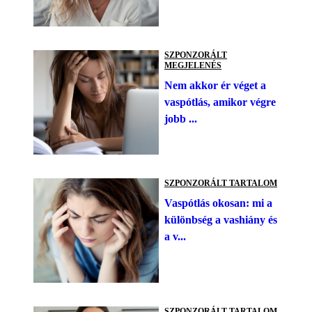
SZPONZORÁLT
MEGJELENÉS
Nem akkor ér véget a
vaspótlás, amikor végre
jobb ...
SZPONZORÁLT TARTALOM
Vaspótlás okosan: mi a
különbség a vashiány és
a v...
SZPONZORÁLT TARTALOM