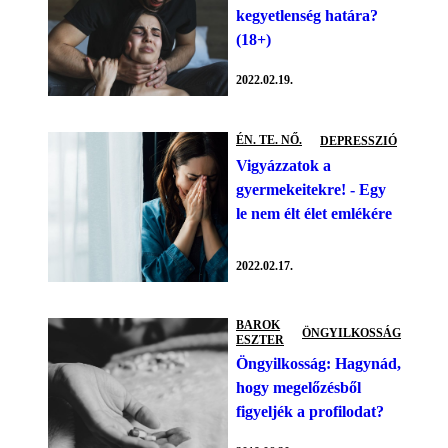
kegyetlenség határa?
(18+)
2022.02.19.
ÉN. TE. NŐ.
DEPRESSZIÓ
Vigyázzatok a
gyermekeitekre! - Egy
le nem élt élet emlékére
2022.02.17.
BAROK
ÖNGYILKOSSÁG
ESZTER
Öngyilkosság: Hagynád,
hogy megelőzésből
figyeljék a profilodat?