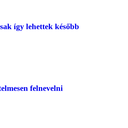
csak így lehettek később
telmesen felnevelni