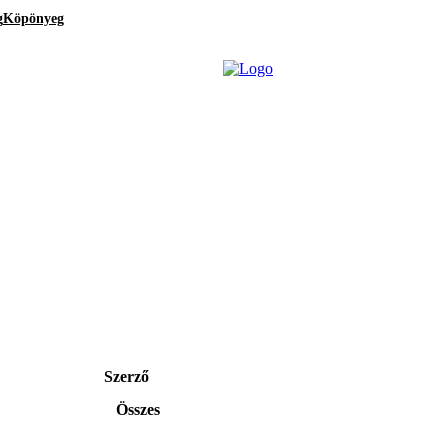
g
Köpönyeg
Szerző
Összes