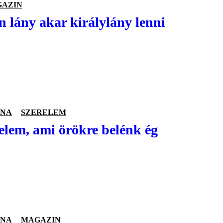
AZIN
 lány akar királylány lenni
INA
SZERELEM
relem, ami örökre belénk ég
INA
MAGAZIN