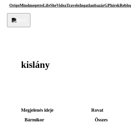
Origo
Mindmegette
Life
She
Videa
Travelo
Ingatlanbazár
GPhírek
Reblo
kislány
Megjelenés ideje
Rovat
Bármikor
Összes