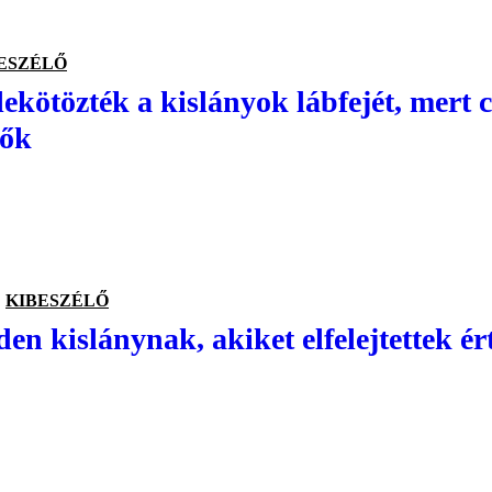
ESZÉLŐ
 lekötözték a kislányok lábfejét, mert 
nők
KIBESZÉLŐ
en kislánynak, akiket elfelejtettek ér