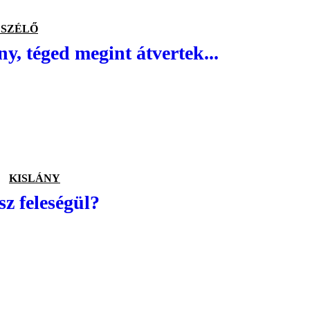
ESZÉLŐ
ny, téged megint átvertek...
KISLÁNY
z feleségül?