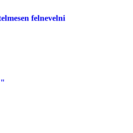
telmesen felnevelni
!"