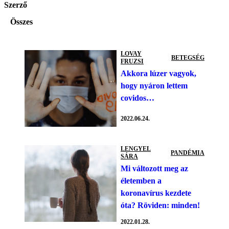
Szerző
Összes
LOVAY
BETEGSÉG
FRUZSI
Akkora lúzer vagyok,
hogy nyáron lettem
covidos…
2022.06.24.
LENGYEL
PANDÉMIA
SÁRA
Mi változott meg az
életemben a
koronavírus kezdete
óta? Röviden: minden!
2022.01.28.