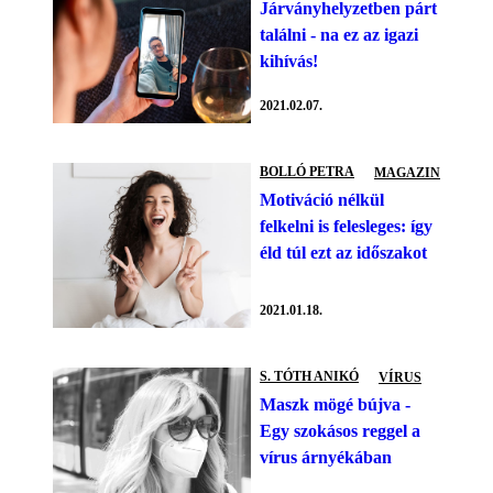
Járványhelyzetben párt
találni - na ez az igazi
kihívás!
2021.02.07.
BOLLÓ PETRA
MAGAZIN
Motiváció nélkül
felkelni is felesleges: így
éld túl ezt az időszakot
2021.01.18.
S. TÓTH ANIKÓ
VÍRUS
Maszk mögé bújva -
Egy szokásos reggel a
vírus árnyékában