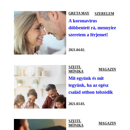
GRETA MAY
SZERELEM
A koronavírus
döbbentett rá, mennyire
szeretem a férjemet!
2021.04.02.
SZEITL
MAGAZIN
MÓNIKA
Mit együnk és mit
tegyünk, ha az egész
család otthon tobzódik
2021.03.03.
SZEITL
MAGAZIN
MÓNIKA