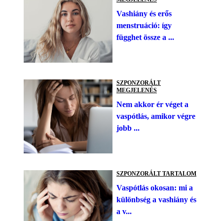
Vashiány és erős
menstruáció: így
függhet össze a ...
SZPONZORÁLT
MEGJELENÉS
Nem akkor ér véget a
vaspótlás, amikor végre
jobb ...
SZPONZORÁLT TARTALOM
Vaspótlás okosan: mi a
különbség a vashiány és
a v...