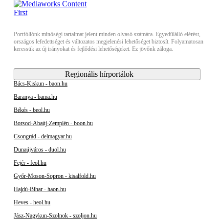
Portfóliónk minőségi tartalmat jelent minden olvasó számára. Egyedülálló elérést,
országos lefedettséget és változatos megjelenési lehetőséget biztosít. Folyamatosan
keressük az új irányokat és fejlődési lehetőségeket. Ez jövőnk záloga.
Regionális hírportálok
Bács-Kiskun - baon.hu
Baranya - bama.hu
Békés - beol.hu
Borsod-Abaúj-Zemplén - boon.hu
Csongrád - delmagyar.hu
Dunaújváros - duol.hu
Fejér - feol.hu
Győr-Moson-Sopron - kisalfold.hu
Hajdú-Bihar - haon.hu
Heves - heol.hu
Jász-Nagykun-Szolnok - szoljon.hu