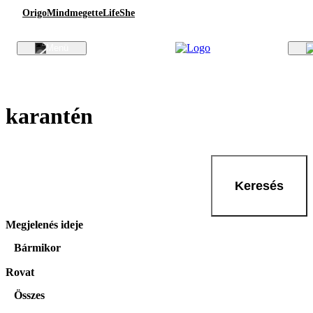
Origo
Mindmegette
Life
She
karantén
Keresés
Megjelenés ideje
Bármikor
Rovat
Összes