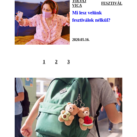
TOLVAJ
FESZTIVÁL
VICA
Mi lesz velünk
fesztiválok nélkül?
2020.05.16.
1
2
3