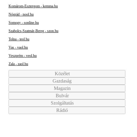
Komárom-Esztergom - kemma.hu
Nógrád - nool.hu
Somogy - sonline.hu
Szabolcs-Szatmár-Bereg - szon.hu
Tolna - teol.hu
Vas - vaol.hu
Veszprém - veol.hu
Zala - zaol.hu
Közélet
Gazdaság
Magazin
Bulvár
Szolgáltatás
Rádió