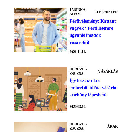
JASINKA
ÉLELMISZER
ÁDÁM
Férfivélemény: Kattant
vagyok? Férfi létemre
ugyanis imádok
vásárolni!
2021.11.14.
HERCZEG
VÁSÁRLÁS
ZSUZSA
Így lesz az okos
emberből idióta vásárló
- néhány lépésben!
2020.03.10.
HERCZEG
ÁRAK
ZSUZSA