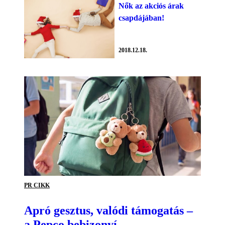
Nők az akciós árak
csapdájában!
2018.12.18.
PR CIKK
Apró gesztus, valódi támogatás –
a Pepco bebizonyí...