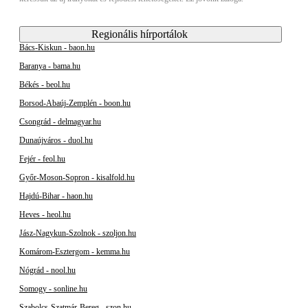
Regionális hírportálok
Bács-Kiskun - baon.hu
Baranya - bama.hu
Békés - beol.hu
Borsod-Abaúj-Zemplén - boon.hu
Csongrád - delmagyar.hu
Dunaújváros - duol.hu
Fejér - feol.hu
Győr-Moson-Sopron - kisalfold.hu
Hajdú-Bihar - haon.hu
Heves - heol.hu
Jász-Nagykun-Szolnok - szoljon.hu
Komárom-Esztergom - kemma.hu
Nógrád - nool.hu
Somogy - sonline.hu
Szabolcs-Szatmár-Bereg - szon.hu