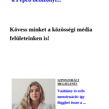
Kövess minket a közösségi média
felületeinken is!
SZPONZORÁLT
MEGJELENÉS
Vashiány és erős
menstruáció: így
függhet össze a ...