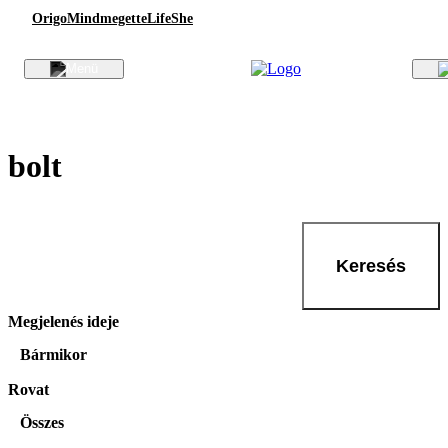
Origo
Mindmegette
Life
She
bolt
Keresés
Megjelenés ideje
Bármikor
Rovat
Összes