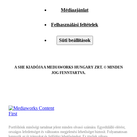
Médiaajánlat
Felhasználási feltételek
Süti beállítások
A SHE KIADÓJA A MEDIAWORKS HUNGARY ZRT. © MINDEN
JOG FENNTARTVA.
Portfóliónk minőségi tartalmat jelent minden olvasó számára. Egyedülálló elérést,
országos lefedettséget és változatos megjelenési lehetőséget biztosít. Folyamatosan
keressük az új irányokat és fejlődési lehetőségeket. Ez jövőnk záloga.