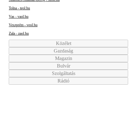
Tolna - teol.hu
Vas - vaol.hu
Veszprém - veol.hu
Zala - zaol.hu
Közélet
Gazdaság
Magazin
Bulvár
Szolgáltatás
Rádió