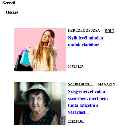
Szerző
Összes
HERCZEG ZSUZSA
BOLT
Nyílt levél minden
undok eladóhoz
2023.01.25.
SZABÓ BENCE
MAGAZIN
Szégyenérzet volt a
szemében, mert nem
tudta kifizetni a
vásárlást...
2022.10.02.