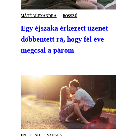
MÁTÉ ALEXANDRA
BOSSZÚ
Egy éjszaka érkezett üzenet
döbbentett rá, hogy fél éve
megcsal a párom
ÉN. TE. NŐ.
SZÖKÉS