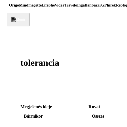
Origo
Mindmegette
Life
She
Videa
Travelo
Ingatlanbazár
GPhírek
Reblo
tolerancia
Megjelenés ideje
Rovat
Bármikor
Összes