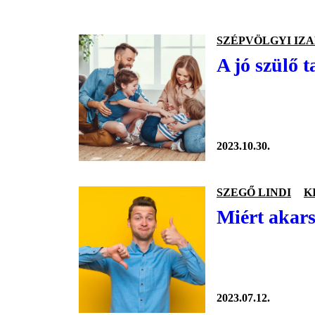
SZÉPVÖLGYI IZ
A jó szülő t
2023.10.30.
SZEGŐ LINDI
K
Miért akars
2023.07.12.