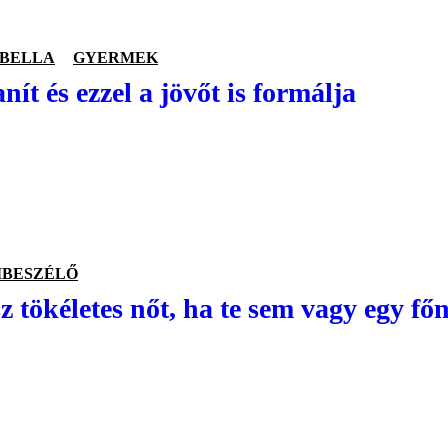
ABELLA
GYERMEK
anít és ezzel a jövőt is formálja
IBESZÉLŐ
z tökéletes nőt, ha te sem vagy egy f