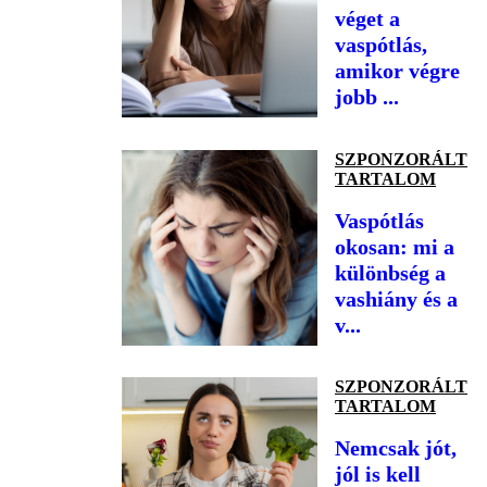
véget a
vaspótlás,
amikor végre
jobb ...
SZPONZORÁLT
TARTALOM
Vaspótlás
okosan: mi a
különbség a
vashiány és a
v...
SZPONZORÁLT
TARTALOM
Nemcsak jót,
jól is kell