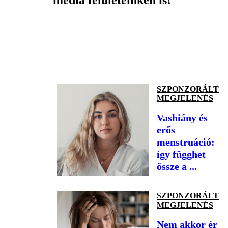
média felületeinken is!
SZPONZORÁLT
MEGJELENÉS
Vashiány és
erős
menstruáció:
így függhet
össze a ...
SZPONZORÁLT
MEGJELENÉS
Nem akkor ér