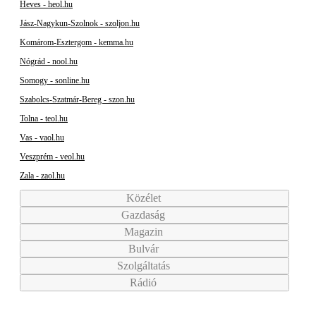
Heves - heol.hu
Jász-Nagykun-Szolnok - szoljon.hu
Komárom-Esztergom - kemma.hu
Nógrád - nool.hu
Somogy - sonline.hu
Szabolcs-Szatmár-Bereg - szon.hu
Tolna - teol.hu
Vas - vaol.hu
Veszprém - veol.hu
Zala - zaol.hu
Közélet
Gazdaság
Magazin
Bulvár
Szolgáltatás
Rádió