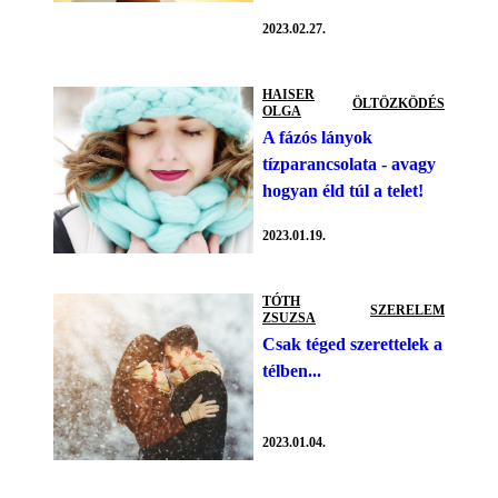
2023.02.27.
HAISER
ÖLTÖZKÖDÉS
OLGA
A fázós lányok
tízparancsolata - avagy
hogyan éld túl a telet!
2023.01.19.
TÓTH
SZERELEM
ZSUZSA
Csak téged szerettelek a
télben...
2023.01.04.