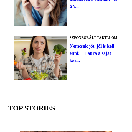
a v...
SZPONZORÁLT TARTALOM
Nemcsak jót, jól is kell
enni! – Laura a saját
kár...
TOP STORIES