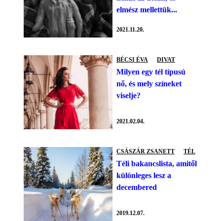
elmész mellettük...
2021.11.20.
BÉCSI ÉVA
DIVAT
Milyen egy tél típusú
nő, és mely színeket
viselje?
2021.02.04.
CSÁSZÁR ZSANETT
TÉL
Téli bakancslista, amitől
különleges lesz a
decembered
2019.12.07.