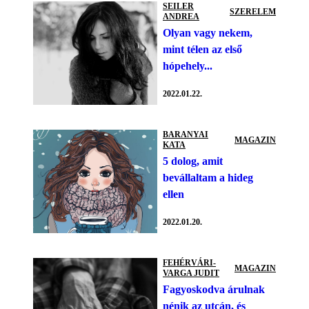
SEILER
SZERELEM
ANDREA
Olyan vagy nekem,
mint télen az első
hópehely...
2022.01.22.
BARANYAI
MAGAZIN
KATA
5 dolog, amit
bevállaltam a hideg
ellen
2022.01.20.
FEHÉRVÁRI-
MAGAZIN
VARGA JUDIT
Fagyoskodva árulnak
nénik az utcán, és