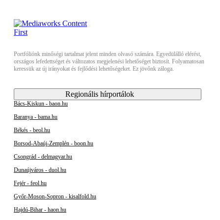
Portfóliónk minőségi tartalmat jelent minden olvasó számára. Egyedülálló elérést,
országos lefedettséget és változatos megjelenési lehetőséget biztosít. Folyamatosan
keressük az új irányokat és fejlődési lehetőségeket. Ez jövőnk záloga.
Regionális hírportálok
Bács-Kiskun - baon.hu
Baranya - bama.hu
Békés - beol.hu
Borsod-Abaúj-Zemplén - boon.hu
Csongrád - delmagyar.hu
Dunaújváros - duol.hu
Fejér - feol.hu
Győr-Moson-Sopron - kisalfold.hu
Hajdú-Bihar - haon.hu