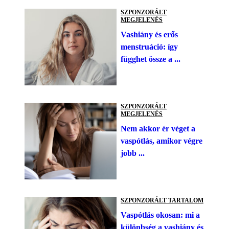
SZPONZORÁLT
MEGJELENÉS
Vashiány és erős
menstruáció: így
függhet össze a ...
SZPONZORÁLT
MEGJELENÉS
Nem akkor ér véget a
vaspótlás, amikor végre
jobb ...
SZPONZORÁLT TARTALOM
Vaspótlás okosan: mi a
különbség a vashiány és