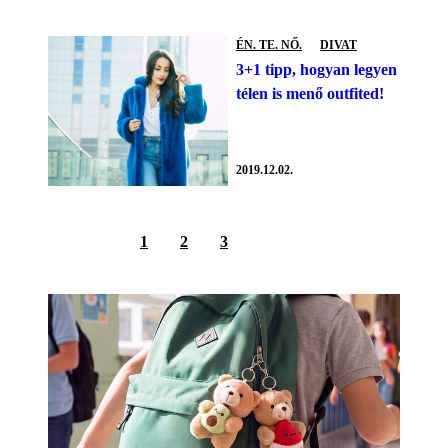
ÉN. TE. NŐ.
DIVAT
3+1 tipp, hogyan legyen
télen is menő outfited!
2019.12.02.
1
2
3