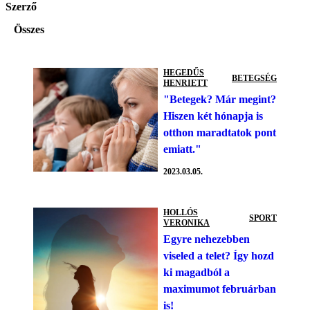
Szerző
Összes
HEGEDŰS
BETEGSÉG
HENRIETT
"Betegek? Már megint?
Hiszen két hónapja is
otthon maradtatok pont
emiatt."
2023.03.05.
HOLLÓS
SPORT
VERONIKA
Egyre nehezebben
viseled a telet? Így hozd
ki magadból a
maximumot februárban
is!