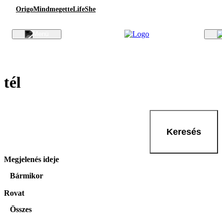
Origo
Mindmegette
Life
She
tél
Keresés
Megjelenés ideje
Bármikor
Rovat
Összes