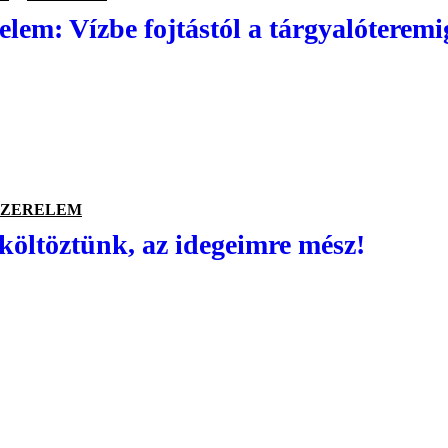
lem: Vízbe fojtástól a tárgyalóteremig
SZERELEM
költöztünk, az idegeimre mész!