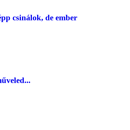
pp csinálok, de ember
űveled...