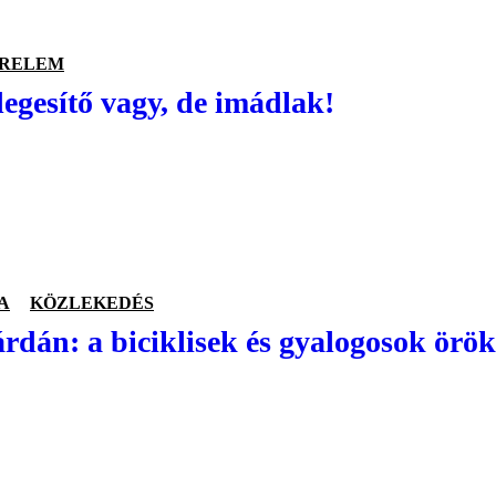
ERELEM
degesítő vagy, de imádlak!
A
KÖZLEKEDÉS
rdán: a biciklisek és gyalogosok örök