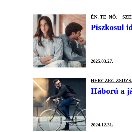
ÉN. TE. NŐ.
SZ
Piszkosul i
2025.03.27.
HERCZEG ZSUZS
Háború a já
2024.12.31.