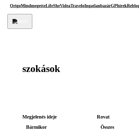
Origo
Mindmegette
Life
She
Videa
Travelo
Ingatlanbazár
GPhírek
Reblo
szokások
Megjelenés ideje
Rovat
Bármikor
Összes