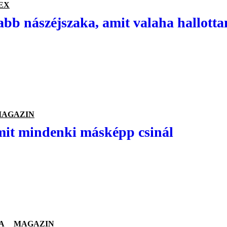
EX
abb nászéjszaka, amit valaha hallotta
AGAZIN
mit mindenki másképp csinál
A
MAGAZIN