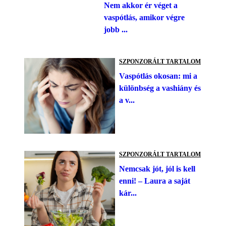
Nem akkor ér véget a
vaspótlás, amikor végre
jobb ...
SZPONZORÁLT TARTALOM
Vaspótlás okosan: mi a
különbség a vashiány és
a v...
SZPONZORÁLT TARTALOM
Nemcsak jót, jól is kell
enni! – Laura a saját
kár...