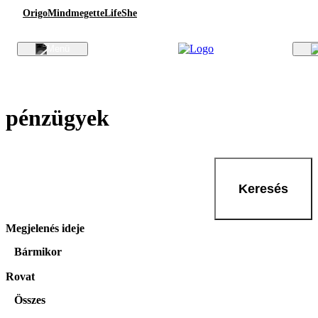
Origo
Mindmegette
Life
She
pénzügyek
Keresés
Megjelenés ideje
Bármikor
Rovat
Összes