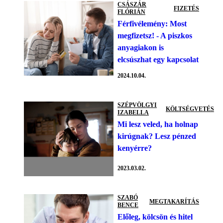
CSÁSZÁR
FIZETÉS
FLÓRIÁN
Férfivélemény: Most
megfizetsz! - A piszkos
anyagiakon is
elcsúszhat egy kapcsolat
2024.10.04.
SZÉPVÖLGYI
KÖLTSÉGVETÉS
IZABELLA
Mi lesz veled, ha holnap
kirúgnak? Lesz pénzed
kenyérre?
2023.03.02.
SZABÓ
MEGTAKARÍTÁS
BENCE
Előleg, kölcsön és hitel