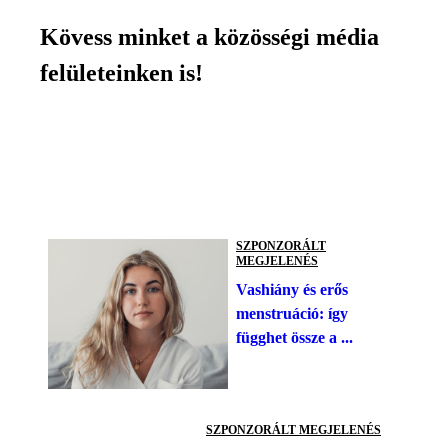
Kövess minket a közösségi média
felületeinken is!
SZPONZORÁLT
MEGJELENÉS
Vashiány és erős
menstruáció: így
függhet össze a ...
SZPONZORÁLT MEGJELENÉS