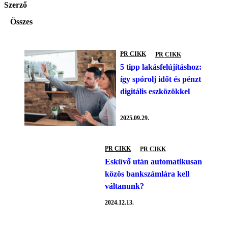
Szerző
Összes
PR CIKK
PR CIKK
5 tipp lakásfelújításhoz:
így spórolj időt és pénzt
digitális eszközökkel
2025.09.29.
PR CIKK
PR CIKK
Esküvő után automatikusan
közös bankszámlára kell
váltanunk?
2024.12.13.