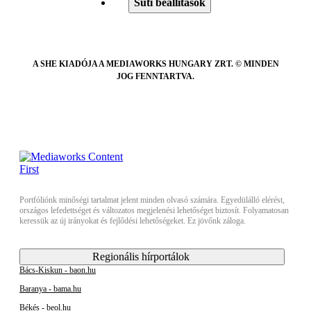
Süti beállítások
A SHE KIADÓJA A MEDIAWORKS HUNGARY ZRT. © MINDEN
JOG FENNTARTVA.
Portfóliónk minőségi tartalmat jelent minden olvasó számára. Egyedülálló elérést,
országos lefedettséget és változatos megjelenési lehetőséget biztosít. Folyamatosan
keressük az új irányokat és fejlődési lehetőségeket. Ez jövőnk záloga.
Regionális hírportálok
Bács-Kiskun - baon.hu
Baranya - bama.hu
Békés - beol.hu