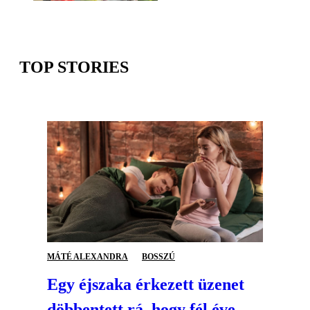
TOP STORIES
MÁTÉ ALEXANDRA
BOSSZÚ
Egy éjszaka érkezett üzenet
döbbentett rá, hogy fél éve