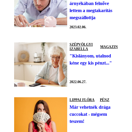
árnyékában felnőve
lettem a megtakarítás
megszállottja
2023.02.06.
SZÉPVÖLGYI
MAGAZIN
IZABELLA
"Kislányom, utalnod
kéne egy kis pénzt..."
2022.06.27.
LIPPAI FLÓRA
PÉNZ
Már vehetnék drága
cuccokat - mégsem
teszem!