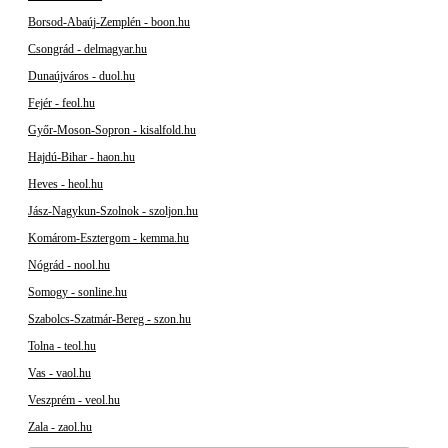
Borsod-Abaúj-Zemplén - boon.hu
Csongrád - delmagyar.hu
Dunaújváros - duol.hu
Fejér - feol.hu
Győr-Moson-Sopron - kisalfold.hu
Hajdú-Bihar - haon.hu
Heves - heol.hu
Jász-Nagykun-Szolnok - szoljon.hu
Komárom-Esztergom - kemma.hu
Nógrád - nool.hu
Somogy - sonline.hu
Szabolcs-Szatmár-Bereg - szon.hu
Tolna - teol.hu
Vas - vaol.hu
Veszprém - veol.hu
Zala - zaol.hu