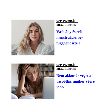
SZPONZORÁLT
MEGJELENÉS
Vashiány és erős
menstruáció: így
függhet össze a ...
SZPONZORÁLT
MEGJELENÉS
Nem akkor ér véget a
vaspótlás, amikor végre
jobb ...