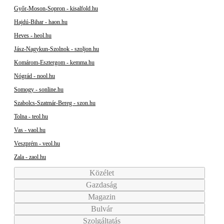
Győr-Moson-Sopron - kisalfold.hu
Hajdú-Bihar - haon.hu
Heves - heol.hu
Jász-Nagykun-Szolnok - szoljon.hu
Komárom-Esztergom - kemma.hu
Nógrád - nool.hu
Somogy - sonline.hu
Szabolcs-Szatmár-Bereg - szon.hu
Tolna - teol.hu
Vas - vaol.hu
Veszprém - veol.hu
Zala - zaol.hu
Közélet
Gazdaság
Magazin
Bulvár
Szolgáltatás