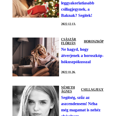
leggyakorlatiasabb
csillagjegynek, a
Baknak? Segítek!
2022.12.13.
CSÁSZÁR
HOROSZKÓP
FLÓRIÁN
Ne hagyd, hogy
átverjenek a horoszkóp-
hókuszpókusszal
2022.11.26.
NÉMETH
CSILLAGJEGY
ÁGNES
Segítség, szűz az
aszcendensem! Néha
még magamat is nehéz