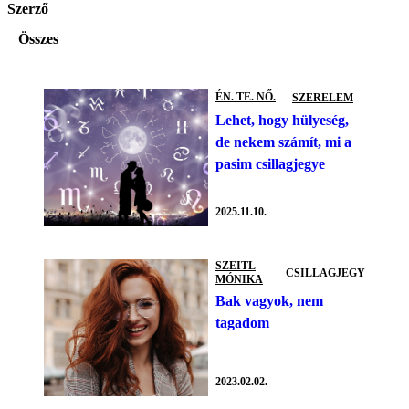
Szerző
Összes
ÉN. TE. NŐ.
SZERELEM
Lehet, hogy hülyeség,
de nekem számít, mi a
pasim csillagjegye
2025.11.10.
SZEITL
CSILLAGJEGY
MÓNIKA
Bak vagyok, nem
tagadom
2023.02.02.