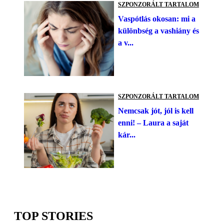
SZPONZORÁLT TARTALOM
Vaspótlás okosan: mi a
különbség a vashiány és
a v...
SZPONZORÁLT TARTALOM
Nemcsak jót, jól is kell
enni! – Laura a saját
kár...
TOP STORIES