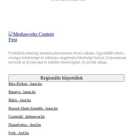
Portfóliónk minőségi tartalmat jelent minden olvasó számára. Egyedülálló elérést,
országos lefedettséget és változatos megjelenési lehetőséget biztosít. Folyamatosan
keressük az új irányokat és fejlődési lehetőségeket. Ez jövőnk záloga.
Regionális hírportálok
Bács-Kiskun - baon.hu
Baranya - bama.hu
Békés - beol.hu
Borsod-Abaúj-Zemplén - boon.hu
Csongrád - delmagyar.hu
Dunaújváros - duol.hu
Fejér - feol.hu