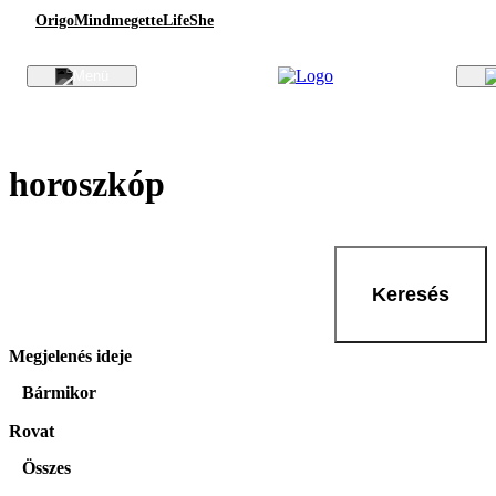
Origo
Mindmegette
Life
She
horoszkóp
Keresés
Megjelenés ideje
Bármikor
Rovat
Összes