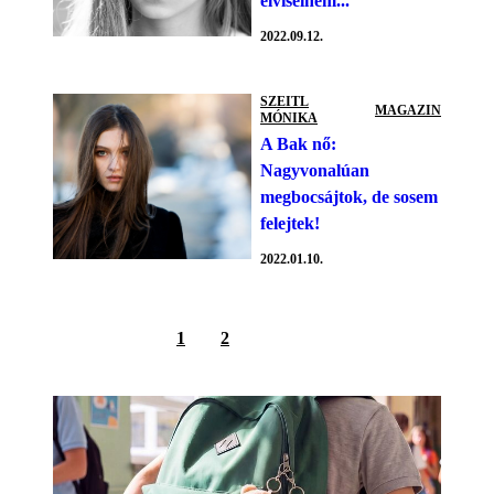
elviselnem...
2022.09.12.
SZEITL
MAGAZIN
MÓNIKA
A Bak nő:
Nagyvonalúan
megbocsájtok, de sosem
felejtek!
2022.01.10.
1
2