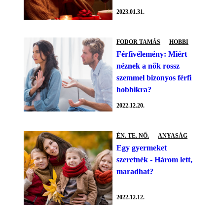
2023.01.31.
FODOR TAMÁS
HOBBI
Férfivélemény: Miért
néznek a nők rossz
szemmel bizonyos férfi
hobbikra?
2022.12.20.
ÉN. TE. NŐ.
ANYASÁG
Egy gyermeket
szeretnék - Három lett,
maradhat?
2022.12.12.