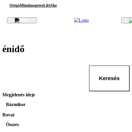
Origo
Mindmegette
Life
She
énidő
Keresés
Megjelenés ideje
Bármikor
Rovat
Összes