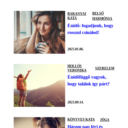
BELSŐ
BARANYAI
KATA
HARMÓNIA
Énidő: fogadjunk, hogy
rosszul csinálod!
2025.01.06.
HOLLÓS
SZERELEM
VERONIKA
Énidőfüggő vagyok,
hogy találok így párt?
2023.09.14.
KÖNYVES KATA
JÓGA
Három nap férj és