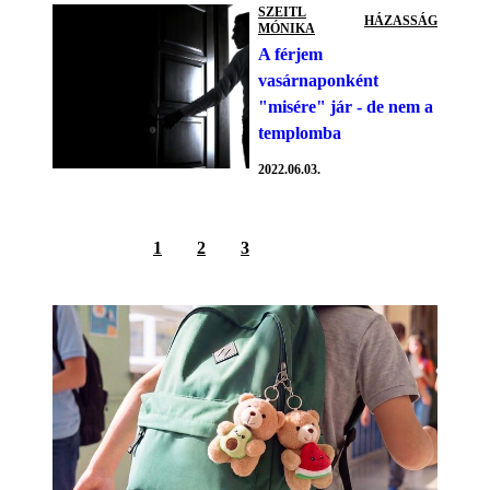
SZEITL
HÁZASSÁG
MÓNIKA
A férjem
vasárnaponként
"misére" jár - de nem a
templomba
2022.06.03.
1
2
3