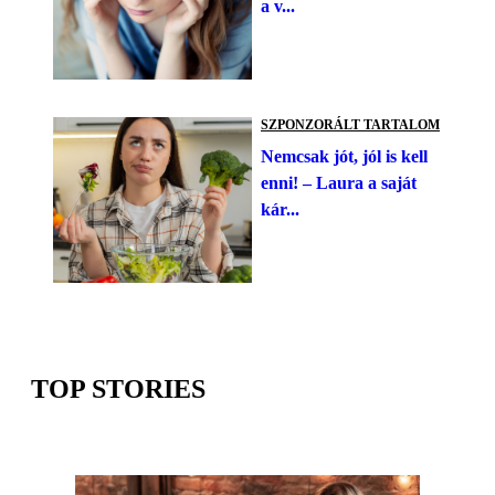
a v...
SZPONZORÁLT TARTALOM
Nemcsak jót, jól is kell
enni! – Laura a saját
kár...
TOP STORIES