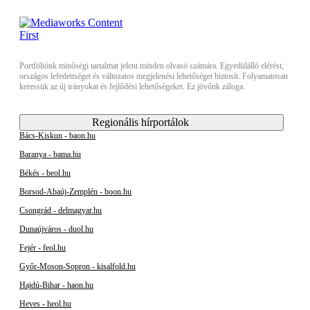
Portfóliónk minőségi tartalmat jelent minden olvasó számára. Egyedülálló elérést,
országos lefedettséget és változatos megjelenési lehetőséget biztosít. Folyamatosan
keressük az új irányokat és fejlődési lehetőségeket. Ez jövőnk záloga.
Regionális hírportálok
Bács-Kiskun - baon.hu
Baranya - bama.hu
Békés - beol.hu
Borsod-Abaúj-Zemplén - boon.hu
Csongrád - delmagyar.hu
Dunaújváros - duol.hu
Fejér - feol.hu
Győr-Moson-Sopron - kisalfold.hu
Hajdú-Bihar - haon.hu
Heves - heol.hu