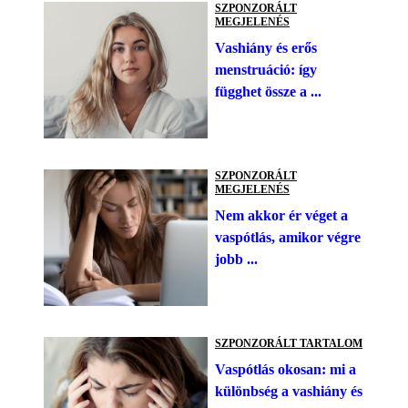
SZPONZORÁLT
MEGJELENÉS
Vashiány és erős
menstruáció: így
függhet össze a ...
SZPONZORÁLT
MEGJELENÉS
Nem akkor ér véget a
vaspótlás, amikor végre
jobb ...
SZPONZORÁLT TARTALOM
Vaspótlás okosan: mi a
különbség a vashiány és