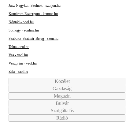
Jász-Nagykun-Szolnok - szoljon.hu
Komárom-Esztergom - kemma.hu
Nógrád - nool.hu
Somogy - sonline.hu
Szabolcs-Szatmár-Bereg - szon.hu
Tolna - teol.hu
Vas - vaol.hu
Veszprém - veol.hu
Zala - zaol.hu
Közélet
Gazdaság
Magazin
Bulvár
Szolgáltatás
Rádió