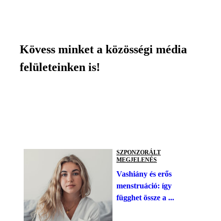
Kövess minket a közösségi média
felületeinken is!
SZPONZORÁLT
MEGJELENÉS
Vashiány és erős
menstruáció: így
függhet össze a ...