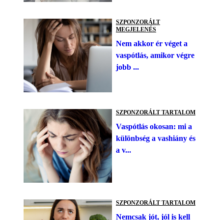
SZPONZORÁLT
MEGJELENÉS
Nem akkor ér véget a
vaspótlás, amikor végre
jobb ...
SZPONZORÁLT TARTALOM
Vaspótlás okosan: mi a
különbség a vashiány és
a v...
SZPONZORÁLT TARTALOM
Nemcsak jót, jól is kell