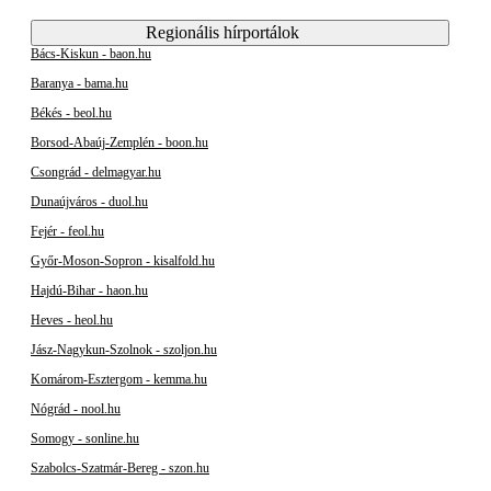
Regionális hírportálok
Bács-Kiskun - baon.hu
Baranya - bama.hu
Békés - beol.hu
Borsod-Abaúj-Zemplén - boon.hu
Csongrád - delmagyar.hu
Dunaújváros - duol.hu
Fejér - feol.hu
Győr-Moson-Sopron - kisalfold.hu
Hajdú-Bihar - haon.hu
Heves - heol.hu
Jász-Nagykun-Szolnok - szoljon.hu
Komárom-Esztergom - kemma.hu
Nógrád - nool.hu
Somogy - sonline.hu
Szabolcs-Szatmár-Bereg - szon.hu