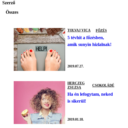
Szerző
Összes
TOLVAJ VICA
FŐZÉS
5 tévhit a főzésben,
amik sunyin hizlalnak!
2019.07.27.
HERCZEG
CSOKOLÁDÉ
ZSUZSA
Ha én lefogytam, neked
is sikerül!
2019.01.18.