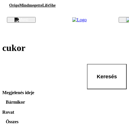
Origo
Mindmegette
Life
She
cukor
Keresés
Megjelenés ideje
Bármikor
Rovat
Összes