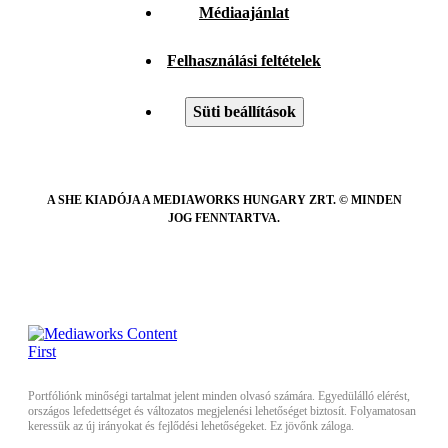
Médiaajánlat
Felhasználási feltételek
Süti beállítások
A SHE KIADÓJA A MEDIAWORKS HUNGARY ZRT. © MINDEN
JOG FENNTARTVA.
Portfóliónk minőségi tartalmat jelent minden olvasó számára. Egyedülálló elérést,
országos lefedettséget és változatos megjelenési lehetőséget biztosít. Folyamatosan
keressük az új irányokat és fejlődési lehetőségeket. Ez jövőnk záloga.