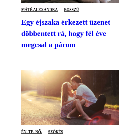
MÁTÉ ALEXANDRA
BOSSZÚ
Egy éjszaka érkezett üzenet
döbbentett rá, hogy fél éve
megcsal a párom
ÉN. TE. NŐ.
SZÖKÉS