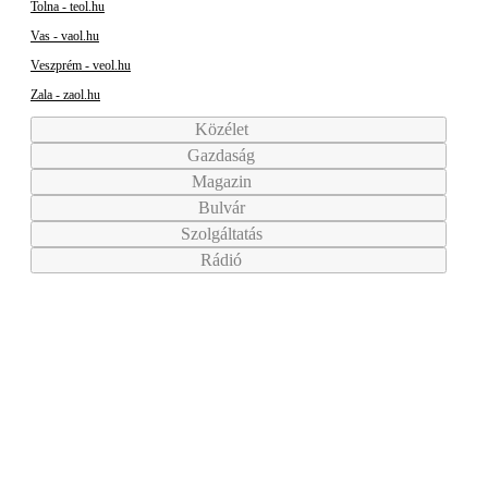
Tolna - teol.hu
Vas - vaol.hu
Veszprém - veol.hu
Zala - zaol.hu
Közélet
Gazdaság
Magazin
Bulvár
Szolgáltatás
Rádió