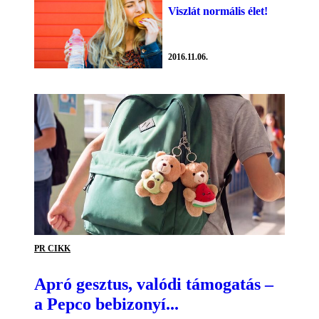
Viszlát normális élet!
2016.11.06.
PR CIKK
Apró gesztus, valódi támogatás –
a Pepco bebizonyí...