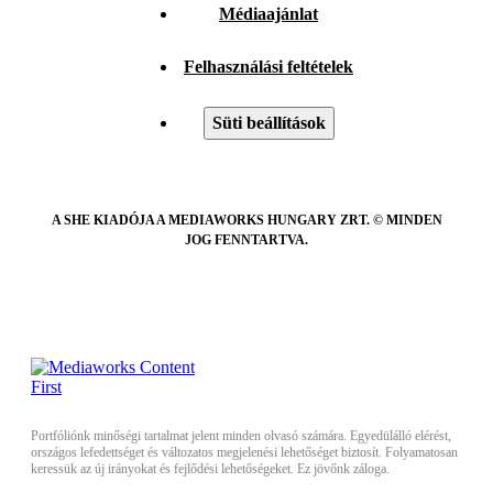
Médiaajánlat
Felhasználási feltételek
Süti beállítások
A SHE KIADÓJA A MEDIAWORKS HUNGARY ZRT. © MINDEN
JOG FENNTARTVA.
Portfóliónk minőségi tartalmat jelent minden olvasó számára. Egyedülálló elérést,
országos lefedettséget és változatos megjelenési lehetőséget biztosít. Folyamatosan
keressük az új irányokat és fejlődési lehetőségeket. Ez jövőnk záloga.