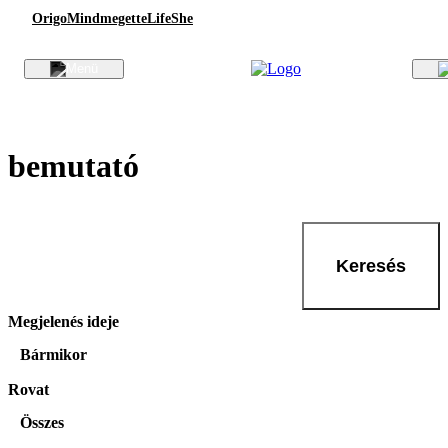
Origo
Mindmegette
Life
She
bemutató
Keresés
Megjelenés ideje
Bármikor
Rovat
Összes