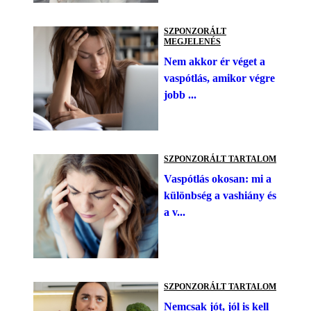
SZPONZORÁLT
MEGJELENÉS
Nem akkor ér véget a
vaspótlás, amikor végre
jobb ...
SZPONZORÁLT TARTALOM
Vaspótlás okosan: mi a
különbség a vashiány és
a v...
SZPONZORÁLT TARTALOM
Nemcsak jót, jól is kell