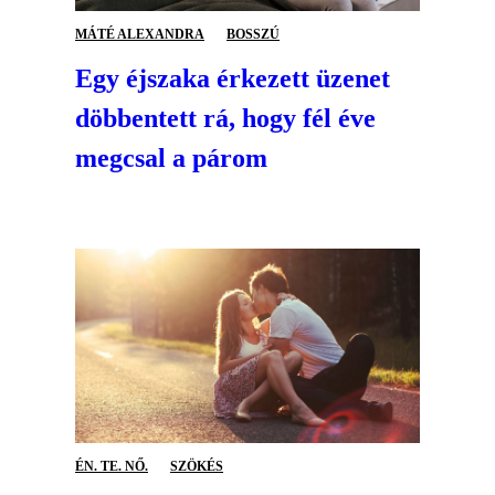
MÁTÉ ALEXANDRA
BOSSZÚ
Egy éjszaka érkezett üzenet
döbbentett rá, hogy fél éve
megcsal a párom
ÉN. TE. NŐ.
SZÖKÉS