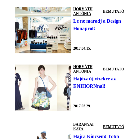
HORVÁTH
BEMUTATÓ
ANTÓNIA
Le ne maradj a Design
Hónapról!
2017.04.15.
HORVÁTH
BEMUTATÓ
ANTÓNIA
Hajózz új vizekre az
ENIHORNnal!
2017.03.29.
BARANYAI
BEMUTATÓ
KATA
Hajrá Kincsem! Több