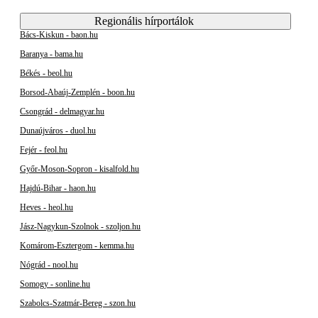
Regionális hírportálok
Bács-Kiskun - baon.hu
Baranya - bama.hu
Békés - beol.hu
Borsod-Abaúj-Zemplén - boon.hu
Csongrád - delmagyar.hu
Dunaújváros - duol.hu
Fejér - feol.hu
Győr-Moson-Sopron - kisalfold.hu
Hajdú-Bihar - haon.hu
Heves - heol.hu
Jász-Nagykun-Szolnok - szoljon.hu
Komárom-Esztergom - kemma.hu
Nógrád - nool.hu
Somogy - sonline.hu
Szabolcs-Szatmár-Bereg - szon.hu