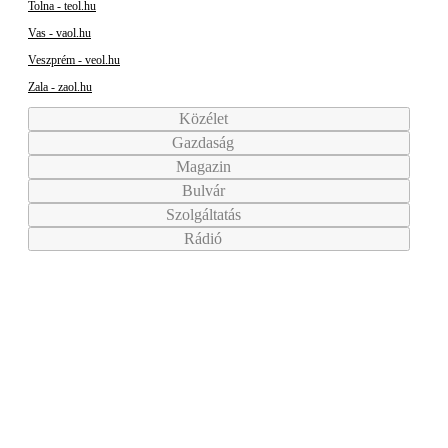
Tolna - teol.hu
Vas - vaol.hu
Veszprém - veol.hu
Zala - zaol.hu
Közélet
Gazdaság
Magazin
Bulvár
Szolgáltatás
Rádió