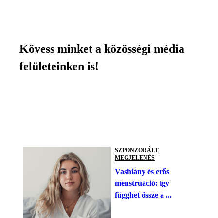
Kövess minket a közösségi média
felületeinken is!
SZPONZORÁLT
MEGJELENÉS
Vashiány és erős
menstruáció: így
függhet össze a ...