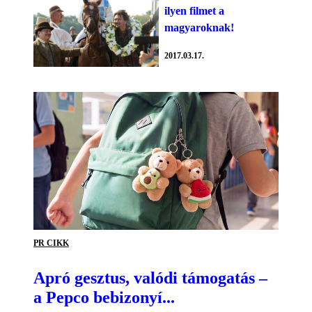
ilyen filmet a
magyaroknak!
2017.03.17.
PR CIKK
Apró gesztus, valódi támogatás –
a Pepco bebizonyí...