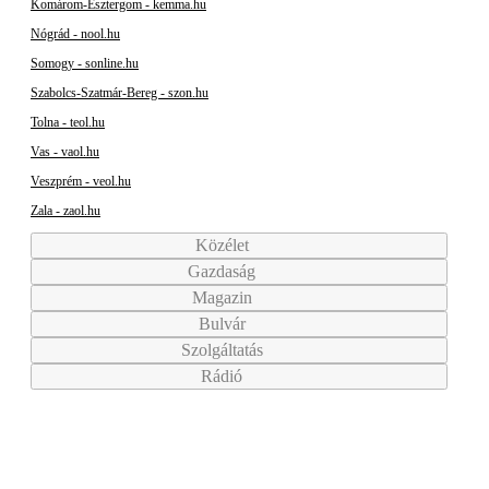
Komárom-Esztergom - kemma.hu
Nógrád - nool.hu
Somogy - sonline.hu
Szabolcs-Szatmár-Bereg - szon.hu
Tolna - teol.hu
Vas - vaol.hu
Veszprém - veol.hu
Zala - zaol.hu
Közélet
Gazdaság
Magazin
Bulvár
Szolgáltatás
Rádió