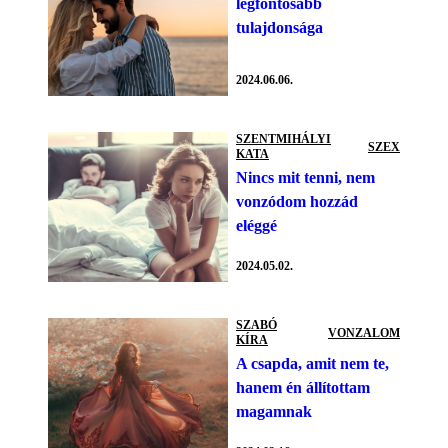
legfontosabb
tulajdonsága
2024.06.06.
SZENTMIHÁLYI
SZEX
KATA
Nincs mit tenni, nem
vonzódom hozzád
eléggé
2024.05.02.
SZABÓ
VONZALOM
KÍRA
A csapda, amit nem te,
hanem én állítottam
magamnak