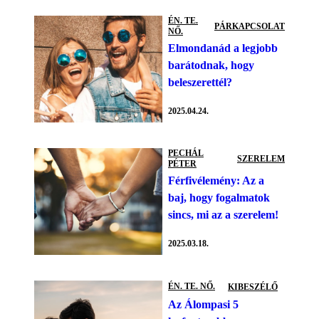
ÉN. TE.
PÁRKAPCSOLAT
NŐ.
Elmondanád a legjobb
barátodnak, hogy
beleszerettél?
2025.04.24.
PECHÁL
SZERELEM
PÉTER
Férfivélemény: Az a
baj, hogy fogalmatok
sincs, mi az a szerelem!
2025.03.18.
ÉN. TE. NŐ.
KIBESZÉLŐ
Az Álompasi 5