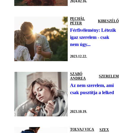
2024.02.16.
PECHÁL
KIBESZÉLŐ
PÉTER
Férfivélemény: Létezik
igaz szerelem - csak
nem úgy...
2023.12.22.
SZABÓ
SZERELEM
ANDREA
Az nem szerelem, ami
csak pusztítja a lelked
2023.10.19.
TOLVAJ VICA
SZEX