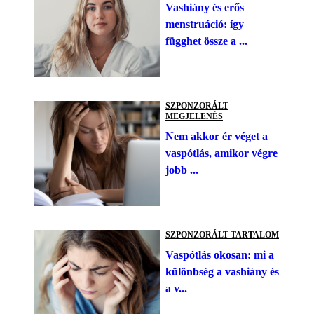
Vashiány és erős
menstruáció: így
függhet össze a ...
SZPONZORÁLT
MEGJELENÉS
Nem akkor ér véget a
vaspótlás, amikor végre
jobb ...
SZPONZORÁLT TARTALOM
Vaspótlás okosan: mi a
különbség a vashiány és
a v...