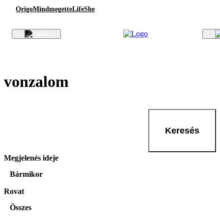
Origo
Mindmegette
Life
She
vonzalom
Keresés
Megjelenés ideje
Bármikor
Rovat
Összes