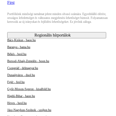
Portfóliónk minőségi tartalmat jelent minden olvasó számára. Egyedülálló elérést,
országos lefedettséget és változatos megjelenési lehetőséget biztosít. Folyamatosan
keressük az új irányokat és fejlődési lehetőségeket. Ez jövőnk záloga.
Regionális hírportálok
Bács-Kiskun - baon.hu
Baranya - bama.hu
Békés - beol.hu
Borsod-Abaúj-Zemplén - boon.hu
Csongrád - delmagyar.hu
Dunaújváros - duol.hu
Fejér - feol.hu
Győr-Moson-Sopron - kisalfold.hu
Hajdú-Bihar - haon.hu
Heves - heol.hu
Jász-Nagykun-Szolnok - szoljon.hu