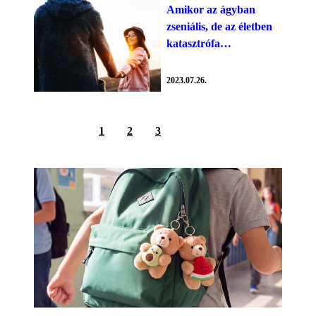
Amikor az ágyban
zseniális, de az életben
katasztrófa…
2023.07.26.
1
2
3