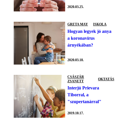
2020.03.25.
GRETA MAY
ISKOLA
Hogyan legyek jó anya
a koronavírus
árnyékában?
2020.03.18.
CSÁSZÁR
OKTATÁS
ZSANETT
Interjú Prievara
Tiborral, a
"szupertanárral"
2019.10.17.