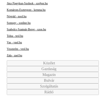
Jász-Nagykun-Szolnok - szoljon.hu
Komárom-Esztergom - kemma.hu
Nógrád - nool.hu
Somogy - sonline.hu
Szabolcs-Szatmár-Bereg - szon.hu
Tolna - teol.hu
Vas - vaol.hu
Veszprém - veol.hu
Zala - zaol.hu
Közélet
Gazdaság
Magazin
Bulvár
Szolgáltatás
Rádió