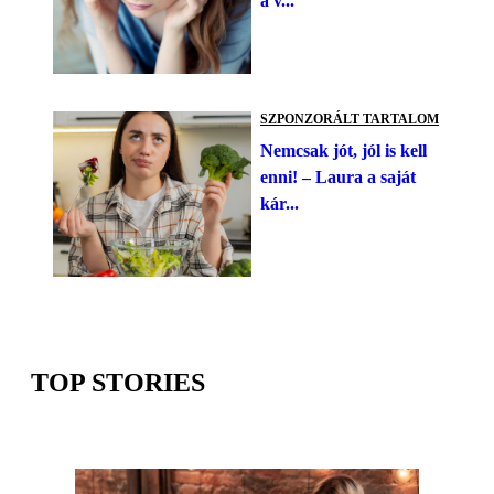
a v...
SZPONZORÁLT TARTALOM
Nemcsak jót, jól is kell
enni! – Laura a saját
kár...
TOP STORIES