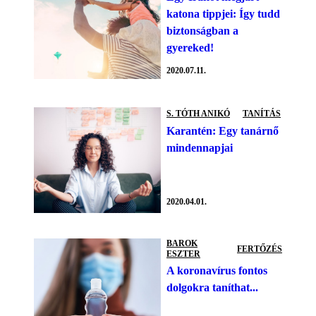
katona tippjei: Így tudd
biztonságban a
gyereked!
2020.07.11.
S. TÓTH ANIKÓ
TANÍTÁS
Karantén: Egy tanárnő
mindennapjai
2020.04.01.
BAROK
FERTŐZÉS
ESZTER
A koronavírus fontos
dolgokra taníthat...