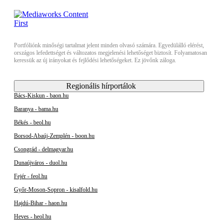
Portfóliónk minőségi tartalmat jelent minden olvasó számára. Egyedülálló elérést,
országos lefedettséget és változatos megjelenési lehetőséget biztosít. Folyamatosan
keressük az új irányokat és fejlődési lehetőségeket. Ez jövőnk záloga.
Regionális hírportálok
Bács-Kiskun - baon.hu
Baranya - bama.hu
Békés - beol.hu
Borsod-Abaúj-Zemplén - boon.hu
Csongrád - delmagyar.hu
Dunaújváros - duol.hu
Fejér - feol.hu
Győr-Moson-Sopron - kisalfold.hu
Hajdú-Bihar - haon.hu
Heves - heol.hu