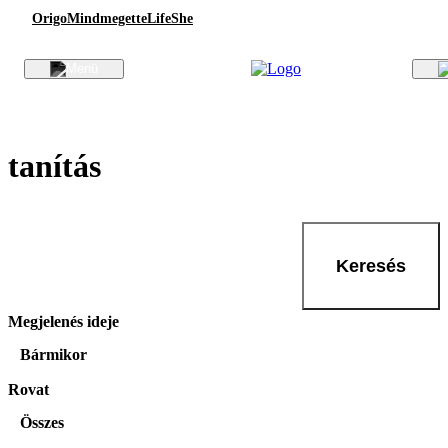
Origo
Mindmegette
Life
She
tanítás
Keresés
Megjelenés ideje
Bármikor
Rovat
Összes