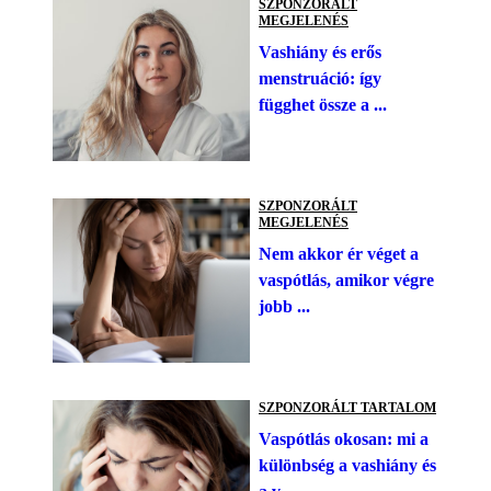
SZPONZORÁLT
MEGJELENÉS
Vashiány és erős
menstruáció: így
függhet össze a ...
SZPONZORÁLT
MEGJELENÉS
Nem akkor ér véget a
vaspótlás, amikor végre
jobb ...
SZPONZORÁLT TARTALOM
Vaspótlás okosan: mi a
különbség a vashiány és