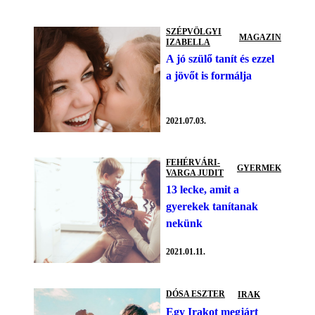
SZÉPVÖLGYI
MAGAZIN
IZABELLA
A jó szülő tanít és ezzel
a jövőt is formálja
2021.07.03.
FEHÉRVÁRI-
GYERMEK
VARGA JUDIT
13 lecke, amit a
gyerekek tanítanak
nekünk
2021.01.11.
DÓSA ESZTER
IRAK
Egy Irakot megjárt