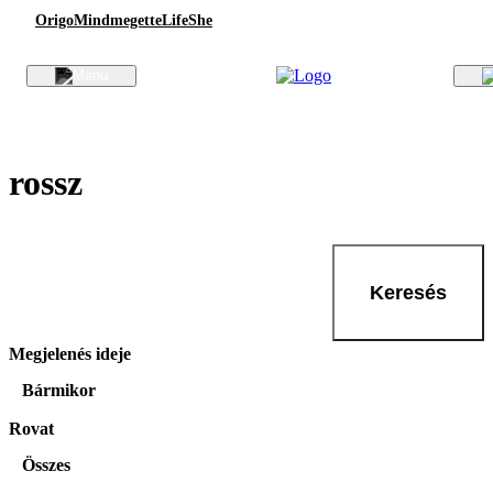
Origo
Mindmegette
Life
She
rossz
Keresés
Megjelenés ideje
Bármikor
Rovat
Összes