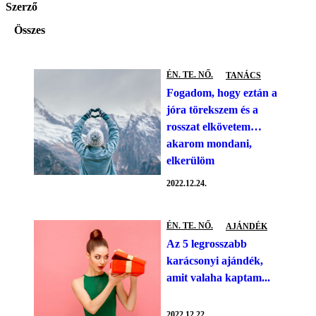
Szerző
Összes
ÉN. TE. NŐ.
TANÁCS
Fogadom, hogy eztán a
jóra törekszem és a
rosszat elkövetem…
akarom mondani,
elkerülöm
2022.12.24.
ÉN. TE. NŐ.
AJÁNDÉK
Az 5 legrosszabb
karácsonyi ajándék,
amit valaha kaptam...
2022.12.22.