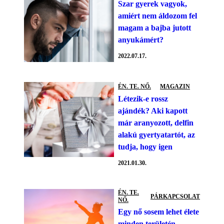
Szar gyerek vagyok,
amiért nem áldozom fel
magam a bajba jutott
anyukámért?
2022.07.17.
ÉN. TE. NŐ.
MAGAZIN
Létezik-e rossz
ajándék? Aki kapott
már aranyozott, delfin
alakú gyertyatartót, az
tudja, hogy igen
2021.01.30.
ÉN. TE.
PÁRKAPCSOLAT
NŐ.
Egy nő sosem lehet élete
minden területén