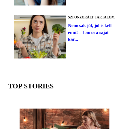
SZPONZORÁLT TARTALOM
Nemcsak jót, jól is kell
enni! – Laura a saját
kár...
TOP STORIES