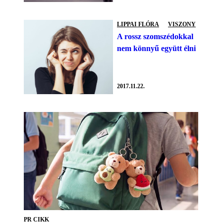
LIPPAI FLÓRA
VISZONY
A rossz szomszédokkal
nem könnyű együtt élni
2017.11.22.
PR CIKK