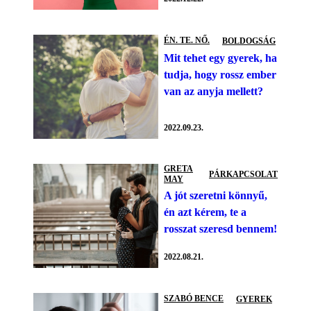
ÉN. TE. NŐ.
BOLDOGSÁG
Mit tehet egy gyerek, ha
tudja, hogy rossz ember
van az anyja mellett?
2022.09.23.
GRETA
PÁRKAPCSOLAT
MAY
A jót szeretni könnyű,
én azt kérem, te a
rosszat szeresd bennem!
2022.08.21.
SZABÓ BENCE
GYEREK