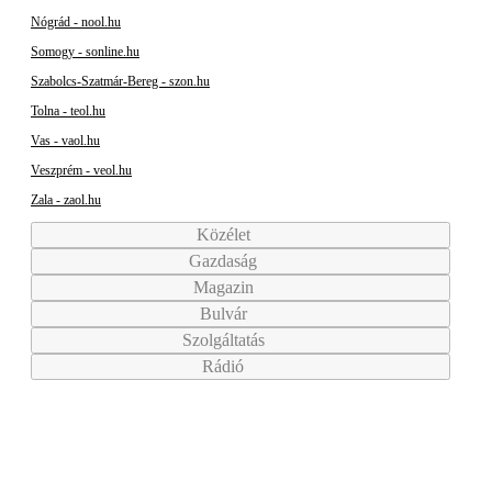
Nógrád - nool.hu
Somogy - sonline.hu
Szabolcs-Szatmár-Bereg - szon.hu
Tolna - teol.hu
Vas - vaol.hu
Veszprém - veol.hu
Zala - zaol.hu
Közélet
Gazdaság
Magazin
Bulvár
Szolgáltatás
Rádió