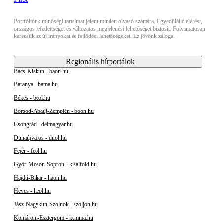
Portfóliónk minőségi tartalmat jelent minden olvasó számára. Egyedülálló elérést,
országos lefedettséget és változatos megjelenési lehetőséget biztosít. Folyamatosan
keressük az új irányokat és fejlődési lehetőségeket. Ez jövőnk záloga.
Regionális hírportálok
Bács-Kiskun - baon.hu
Baranya - bama.hu
Békés - beol.hu
Borsod-Abaúj-Zemplén - boon.hu
Csongrád - delmagyar.hu
Dunaújváros - duol.hu
Fejér - feol.hu
Győr-Moson-Sopron - kisalfold.hu
Hajdú-Bihar - haon.hu
Heves - heol.hu
Jász-Nagykun-Szolnok - szoljon.hu
Komárom-Esztergom - kemma.hu