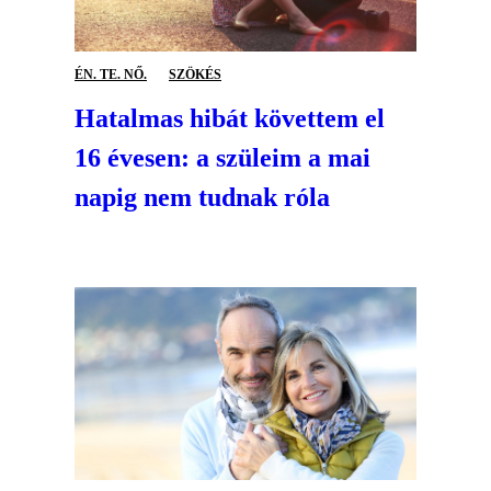
ÉN. TE. NŐ.
SZÖKÉS
Hatalmas hibát követtem el
16 évesen: a szüleim a mai
napig nem tudnak róla