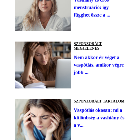
menstruáció: így
függhet össze a ...
SZPONZORÁLT
MEGJELENÉS
Nem akkor ér véget a
vaspótlás, amikor végre
jobb ...
SZPONZORÁLT TARTALOM
Vaspótlás okosan: mi a
különbség a vashiány és
a v...