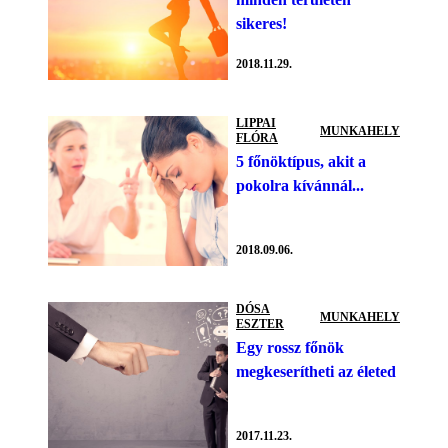
sikeres!
2018.11.29.
LIPPAI
MUNKAHELY
FLÓRA
5 főnöktípus, akit a
pokolra kívánnál...
2018.09.06.
DÓSA
MUNKAHELY
ESZTER
Egy rossz főnök
megkeserítheti az életed
2017.11.23.