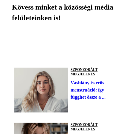
Kövess minket a közösségi média
felületeinken is!
SZPONZORÁLT
MEGJELENÉS
Vashiány és erős
menstruáció: így
függhet össze a ...
SZPONZORÁLT
MEGJELENÉS