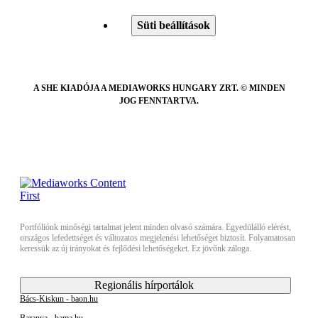
Süti beállítások
A SHE KIADÓJA A MEDIAWORKS HUNGARY ZRT. © MINDEN
JOG FENNTARTVA.
Portfóliónk minőségi tartalmat jelent minden olvasó számára. Egyedülálló elérést,
országos lefedettséget és változatos megjelenési lehetőséget biztosít. Folyamatosan
keressük az új irányokat és fejlődési lehetőségeket. Ez jövőnk záloga.
Regionális hírportálok
Bács-Kiskun - baon.hu
Baranya - bama.hu