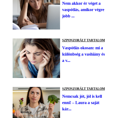
Nem akkor ér véget a
vaspótlás, amikor végre
jobb ...
SZPONZORÁLT TARTALOM
Vaspótlás okosan: mi a
különbség a vashiány és
a v...
SZPONZORÁLT TARTALOM
Nemcsak jót, jól is kell
enni! – Laura a saját
kár...