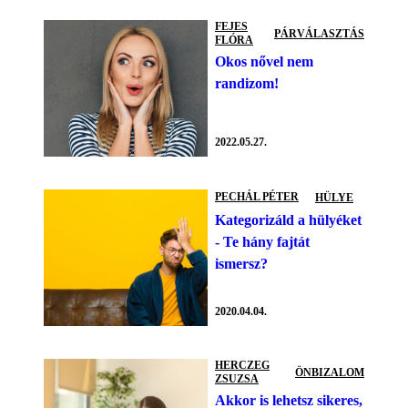
FEJES
PÁRVÁLASZTÁS
FLÓRA
Okos nővel nem
randizom!
2022.05.27.
PECHÁL PÉTER
HÜLYE
Kategorizáld a hülyéket
- Te hány fajtát
ismersz?
2020.04.04.
HERCZEG
ÖNBIZALOM
ZSUZSA
Akkor is lehetsz sikeres,