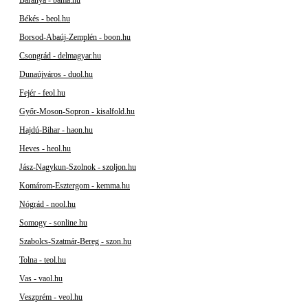
Békés - beol.hu
Borsod-Abaúj-Zemplén - boon.hu
Csongrád - delmagyar.hu
Dunaújváros - duol.hu
Fejér - feol.hu
Győr-Moson-Sopron - kisalfold.hu
Hajdú-Bihar - haon.hu
Heves - heol.hu
Jász-Nagykun-Szolnok - szoljon.hu
Komárom-Esztergom - kemma.hu
Nógrád - nool.hu
Somogy - sonline.hu
Szabolcs-Szatmár-Bereg - szon.hu
Tolna - teol.hu
Vas - vaol.hu
Veszprém - veol.hu