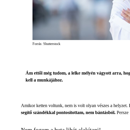
Forrás: Shutterstock
Ám ettől még tudom, a lelke mélyén vágyott arra, ho
kell a munkájához.
Amikor ketten voltunk, nem is volt olyan vészes a helyzet. B
segítő szándékkal pontosítottam, nem bántásból.
Persze 
Nem fogom a buta libát alakítani!