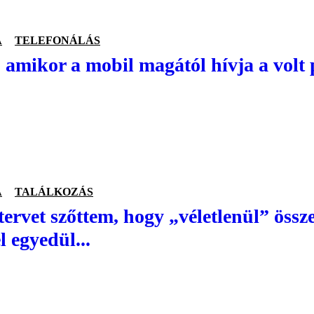
A
TELEFONÁLÁS
 amikor a mobil magától hívja a volt 
A
TALÁLKOZÁS
tervet szőttem, hogy „véletlenül” öss
l egyedül...