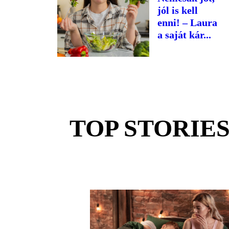
jól is kell
enni! – Laura
a saját kár...
TOP STORIE