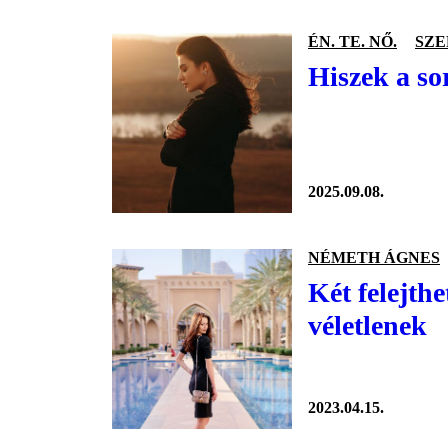
ÉN. TE. NŐ.
SZ
Hiszek a so
2025.09.08.
NÉMETH ÁGNES
Két felejthe
véletlenek
2023.04.15.