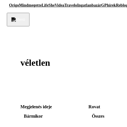
Origo
Mindmegette
Life
She
Videa
Travelo
Ingatlanbazár
GPhírek
Reblo
véletlen
Megjelenés ideje
Rovat
Bármikor
Összes