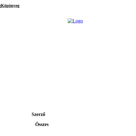
g
Köpönyeg
Szerző
Összes