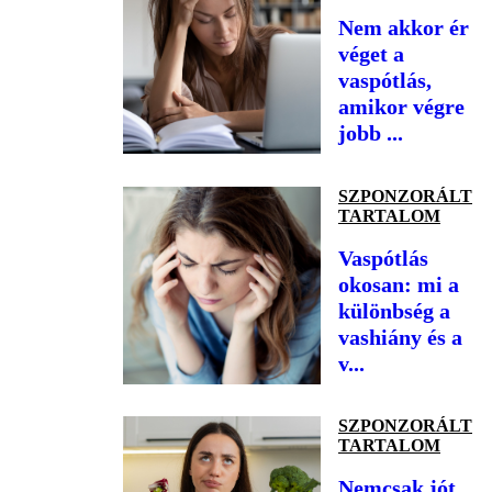
Nem akkor ér
véget a
vaspótlás,
amikor végre
jobb ...
SZPONZORÁLT
TARTALOM
Vaspótlás
okosan: mi a
különbség a
vashiány és a
v...
SZPONZORÁLT
TARTALOM
Nemcsak jót,