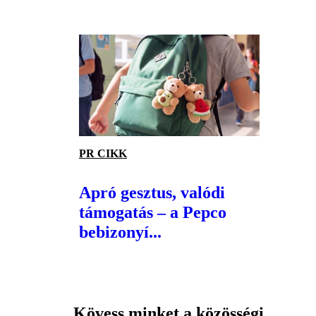
PR CIKK
Apró gesztus, valódi
támogatás – a Pepco
bebizonyí...
Kövess minket a közösségi