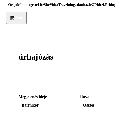
Origo
Mindmegette
Life
She
Videa
Travelo
Ingatlanbazár
GPhírek
Reblo
űrhajózás
Megjelenés ideje
Rovat
Bármikor
Összes