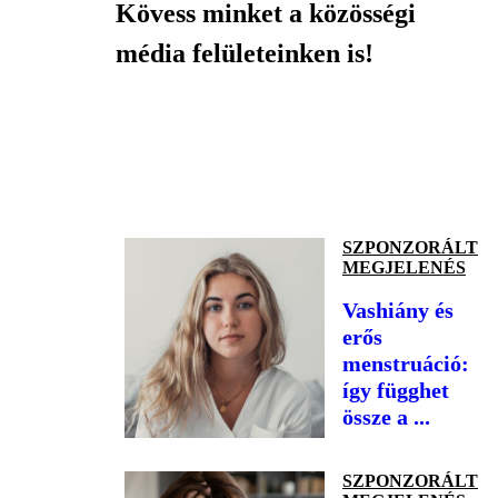
Kövess minket a közösségi
média felületeinken is!
SZPONZORÁLT
MEGJELENÉS
Vashiány és
erős
menstruáció:
így függhet
össze a ...
SZPONZORÁLT