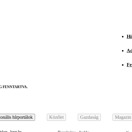
Hí
Ad
Fe
G FENNTARTVA.
onális hírportálok
Közélet
Gazdaság
Magazin
skun - baon.hu