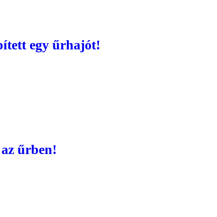
tett egy űrhajót!
 az űrben!