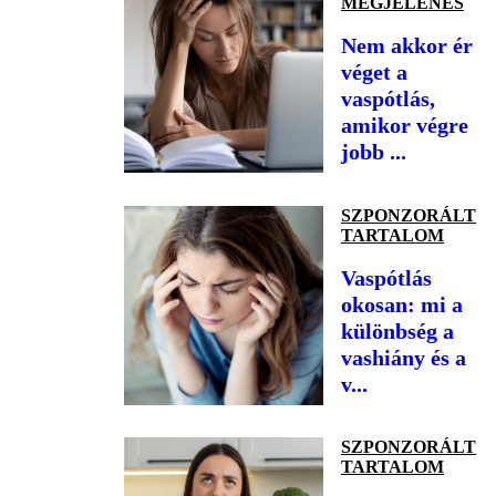
MEGJELENÉS
Nem akkor ér
véget a
vaspótlás,
amikor végre
jobb ...
SZPONZORÁLT
TARTALOM
Vaspótlás
okosan: mi a
különbség a
vashiány és a
v...
SZPONZORÁLT
TARTALOM