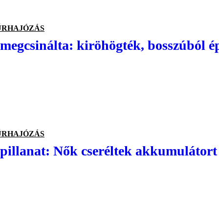
ŰRHAJÓZÁS
egcsinálta: kiröhögték, bosszúból épí
ŰRHAJÓZÁS
pillanat: Nők cseréltek akkumulátort