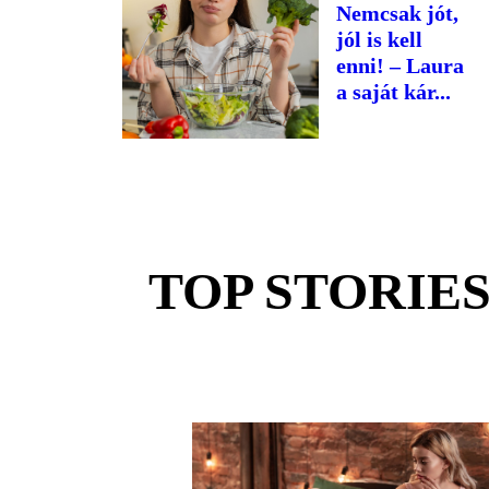
Nemcsak jót,
jól is kell
enni! – Laura
a saját kár...
TOP STORIE