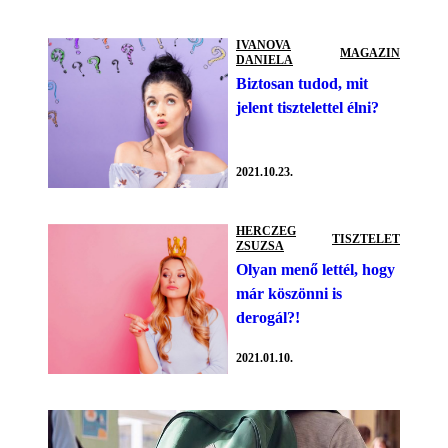
IVANOVA
MAGAZIN
DANIELA
Biztosan tudod, mit
jelent tisztelettel élni?
2021.10.23.
HERCZEG
TISZTELET
ZSUZSA
Olyan menő lettél, hogy
már köszönni is
derogál?!
2021.01.10.