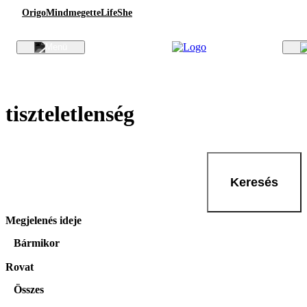
Origo
Mindmegette
Life
She
tiszteletlenség
Keresés
Megjelenés ideje
Bármikor
Rovat
Összes