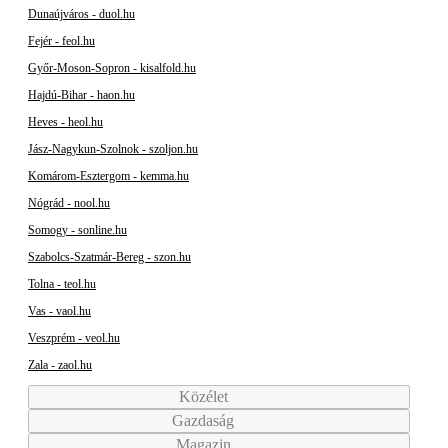
Dunaújváros - duol.hu
Fejér - feol.hu
Győr-Moson-Sopron - kisalfold.hu
Hajdú-Bihar - haon.hu
Heves - heol.hu
Jász-Nagykun-Szolnok - szoljon.hu
Komárom-Esztergom - kemma.hu
Nógrád - nool.hu
Somogy - sonline.hu
Szabolcs-Szatmár-Bereg - szon.hu
Tolna - teol.hu
Vas - vaol.hu
Veszprém - veol.hu
Zala - zaol.hu
Közélet
Gazdaság
Magazin