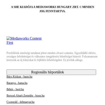
A SHE KIADÓJA A MEDIAWORKS HUNGARY ZRT. © MINDEN
JOG FENNTARTVA.
Portfóliónk minőségi tartalmat jelent minden olvasó számára. Egyedülálló elérést,
országos lefedettséget és változatos megjelenési lehetőséget biztosít. Folyamatosan
keressük az új irányokat és fejlődési lehetőségeket. Ez jövőnk záloga.
Regionális hírportálok
Bács-Kiskun - baon.hu
Baranya - bama.hu
Békés - beol.hu
Borsod-Abaúj-Zemplén - boon.hu
Csongrád - delmagyar.hu