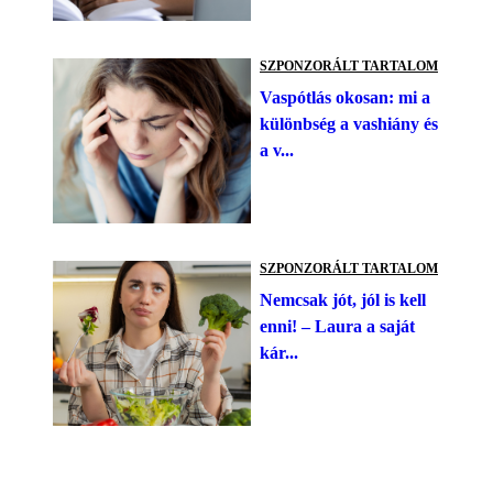
SZPONZORÁLT TARTALOM
Vaspótlás okosan: mi a
különbség a vashiány és
a v...
SZPONZORÁLT TARTALOM
Nemcsak jót, jól is kell
enni! – Laura a saját
kár...