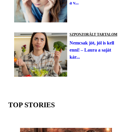
a v...
SZPONZORÁLT TARTALOM
Nemcsak jót, jól is kell
enni! – Laura a saját
kár...
TOP STORIES