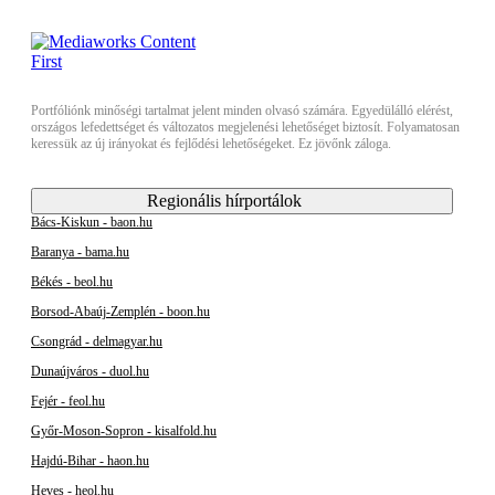
Portfóliónk minőségi tartalmat jelent minden olvasó számára. Egyedülálló elérést,
országos lefedettséget és változatos megjelenési lehetőséget biztosít. Folyamatosan
keressük az új irányokat és fejlődési lehetőségeket. Ez jövőnk záloga.
Regionális hírportálok
Bács-Kiskun - baon.hu
Baranya - bama.hu
Békés - beol.hu
Borsod-Abaúj-Zemplén - boon.hu
Csongrád - delmagyar.hu
Dunaújváros - duol.hu
Fejér - feol.hu
Győr-Moson-Sopron - kisalfold.hu
Hajdú-Bihar - haon.hu
Heves - heol.hu