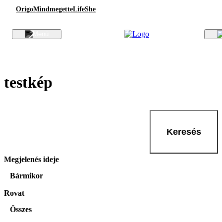
Origo
Mindmegette
Life
She
testkép
Keresés
Megjelenés ideje
Bármikor
Rovat
Összes