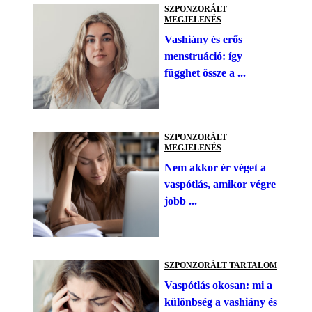
SZPONZORÁLT
MEGJELENÉS
Vashiány és erős
menstruáció: így
függhet össze a ...
SZPONZORÁLT
MEGJELENÉS
Nem akkor ér véget a
vaspótlás, amikor végre
jobb ...
SZPONZORÁLT TARTALOM
Vaspótlás okosan: mi a
különbség a vashiány és