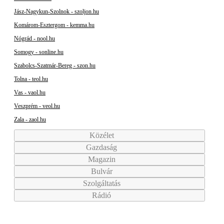
Jász-Nagykun-Szolnok - szoljon.hu
Komárom-Esztergom - kemma.hu
Nógrád - nool.hu
Somogy - sonline.hu
Szabolcs-Szatmár-Bereg - szon.hu
Tolna - teol.hu
Vas - vaol.hu
Veszprém - veol.hu
Zala - zaol.hu
Közélet
Gazdaság
Magazin
Bulvár
Szolgáltatás
Rádió