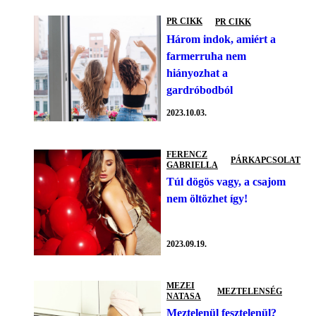
PR CIKK
PR CIKK
Három indok, amiért a
farmerruha nem
hiányozhat a
gardróbodból
2023.10.03.
FERENCZ
PÁRKAPCSOLAT
GABRIELLA
Túl dögös vagy, a csajom
nem öltözhet így!
2023.09.19.
MEZEI
MEZTELENSÉG
NATASA
Meztelenül fesztelenül?