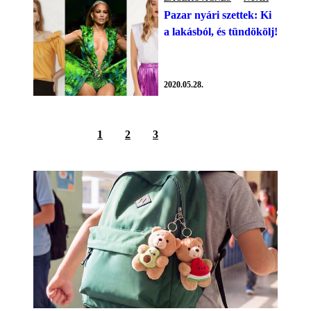
Pazar nyári szettek: Ki
a lakásból, és tündökölj!
2020.05.28.
1
2
3