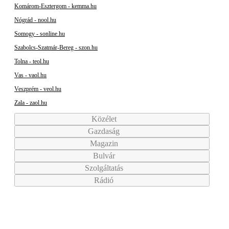
Komárom-Esztergom - kemma.hu
Nógrád - nool.hu
Somogy - sonline.hu
Szabolcs-Szatmár-Bereg - szon.hu
Tolna - teol.hu
Vas - vaol.hu
Veszprém - veol.hu
Zala - zaol.hu
Közélet
Gazdaság
Magazin
Bulvár
Szolgáltatás
Rádió