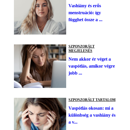
Vashiány és erős
menstruáció: így
függhet össze a ...
SZPONZORÁLT
MEGJELENÉS
Nem akkor ér véget a
vaspótlás, amikor végre
jobb ...
SZPONZORÁLT TARTALOM
Vaspótlás okosan: mi a
különbség a vashiány és
a v...