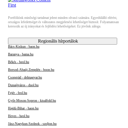
Portfóliónk minőségi tartalmat jelent minden olvasó számára. Egyedülálló elérést,
országos lefedettséget és változatos megjelenési lehetőséget biztosít. Folyamatosan
keressük az új irányokat és fejlődési lehetőségeket. Ez jövőnk záloga.
Regionális hírportálok
Bács-Kiskun - baon.hu
Baranya - bama.hu
Békés - beol.hu
Borsod-Abaúj-Zemplén - boon.hu
Csongrád - delmagyar.hu
Dunaújváros - duol.hu
Fejér - feol.hu
Győr-Moson-Sopron - kisalfold.hu
Hajdú-Bihar - haon.hu
Heves - heol.hu
Jász-Nagykun-Szolnok - szoljon.hu