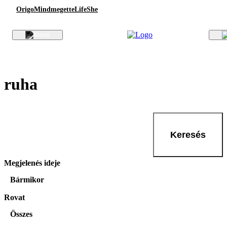
Origo
Mindmegette
Life
She
ruha
Keresés
Megjelenés ideje
Bármikor
Rovat
Összes