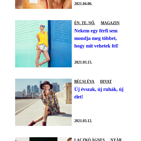
2021.04.06.
ÉN. TE. NŐ.
MAGAZIN
Nekem egy férfi sem
mondja meg többet,
hogy mit vehetek fel!
2021.03.15.
BÉCSI ÉVA
DIVAT
Új évszak, új ruhák, új
élet!
2021.03.12.
LACZKÓ ÁGNES
NYÁR