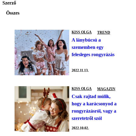
Szerző
Összes
KISS OLGA
TREND
A lánybúcsú a
szememben egy
felesleges rongyrázás
2022.11.13.
KISS OLGA
MAGAZIN
Csak rajtad múlik,
hogy a karácsonyod a
rongyrázásról, vagy a
szeretetről szól
2022.10.02.