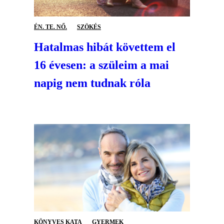
ÉN. TE. NŐ.
SZÖKÉS
Hatalmas hibát követtem el
16 évesen: a szüleim a mai
napig nem tudnak róla
KÖNYVES KATA
GYERMEK