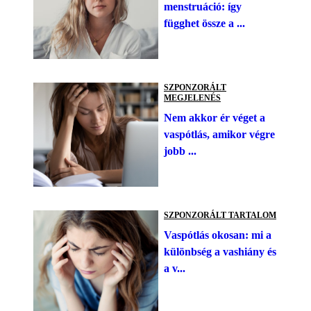
menstruáció: így
függhet össze a ...
SZPONZORÁLT
MEGJELENÉS
Nem akkor ér véget a
vaspótlás, amikor végre
jobb ...
SZPONZORÁLT TARTALOM
Vaspótlás okosan: mi a
különbség a vashiány és
a v...