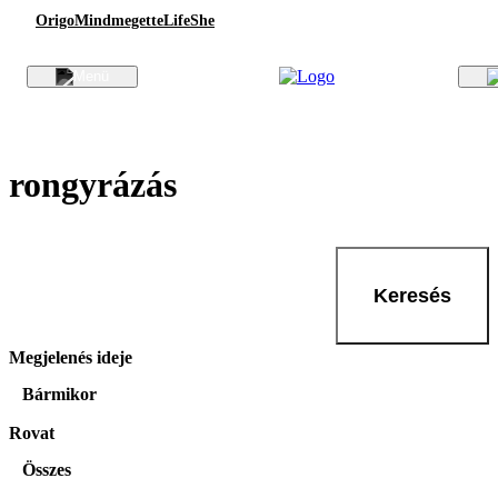
Origo
Mindmegette
Life
She
rongyrázás
Keresés
Megjelenés ideje
Bármikor
Rovat
Összes