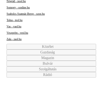
Nógrád - nool.hu
Somogy - sonline.hu
Szabolcs-Szatmár-Bereg - szon.hu
Tolna - teol.hu
Vas - vaol.hu
Veszprém - veol.hu
Zala - zaol.hu
Közélet
Gazdaság
Magazin
Bulvár
Szolgáltatás
Rádió