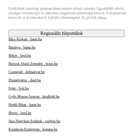
Portfóliónk minőségi tartalmat jelent minden olvasó számára. Egyedülálló elérést,
országos lefedettséget és változatos megjelenési lehetőséget biztosít. Folyamatosan
keressük az új irányokat és fejlődési lehetőségeket. Ez jövőnk záloga.
Regionális hírportálok
Bács-Kiskun - baon.hu
Baranya - bama.hu
Békés - beol.hu
Borsod-Abaúj-Zemplén - boon.hu
Csongrád - delmagyar.hu
Dunaújváros - duol.hu
Fejér - feol.hu
Győr-Moson-Sopron - kisalfold.hu
Hajdú-Bihar - haon.hu
Heves - heol.hu
Jász-Nagykun-Szolnok - szoljon.hu
Komárom-Esztergom - kemma.hu