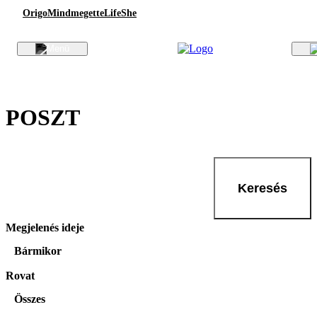
Origo
Mindmegette
Life
She
POSZT
Keresés
Megjelenés ideje
Bármikor
Rovat
Összes