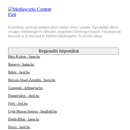
Portfóliónk minőségi tartalmat jelent minden olvasó számára. Egyedülálló elérést,
országos lefedettséget és változatos megjelenési lehetőséget biztosít. Folyamatosan
keressük az új irányokat és fejlődési lehetőségeket. Ez jövőnk záloga.
Regionális hírportálok
Bács-Kiskun - baon.hu
Baranya - bama.hu
Békés - beol.hu
Borsod-Abaúj-Zemplén - boon.hu
Csongrád - delmagyar.hu
Dunaújváros - duol.hu
Fejér - feol.hu
Győr-Moson-Sopron - kisalfold.hu
Hajdú-Bihar - haon.hu
Heves - heol.hu