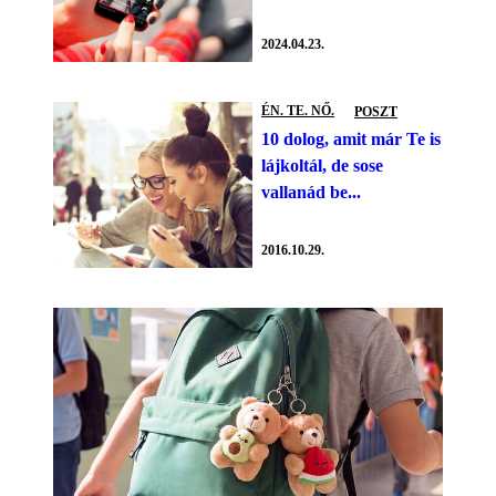
2024.04.23.
ÉN. TE. NŐ.
POSZT
10 dolog, amit már Te is
lájkoltál, de sose
vallanád be...
2016.10.29.