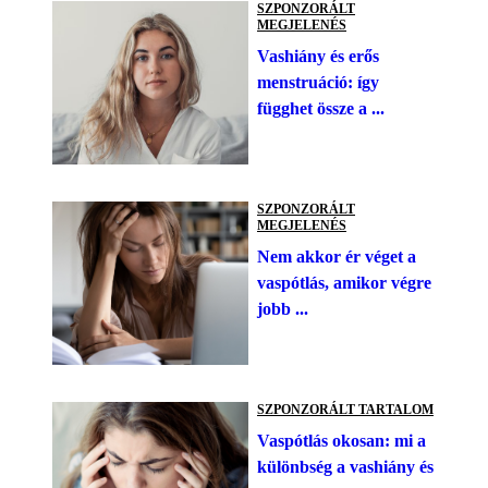
SZPONZORÁLT
MEGJELENÉS
Vashiány és erős
menstruáció: így
függhet össze a ...
SZPONZORÁLT
MEGJELENÉS
Nem akkor ér véget a
vaspótlás, amikor végre
jobb ...
SZPONZORÁLT TARTALOM
Vaspótlás okosan: mi a
különbség a vashiány és