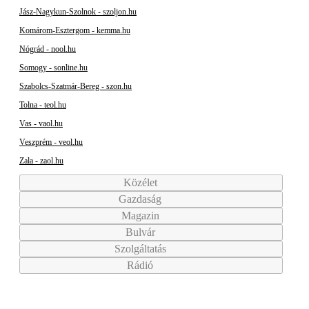
Jász-Nagykun-Szolnok - szoljon.hu
Komárom-Esztergom - kemma.hu
Nógrád - nool.hu
Somogy - sonline.hu
Szabolcs-Szatmár-Bereg - szon.hu
Tolna - teol.hu
Vas - vaol.hu
Veszprém - veol.hu
Zala - zaol.hu
Közélet
Gazdaság
Magazin
Bulvár
Szolgáltatás
Rádió