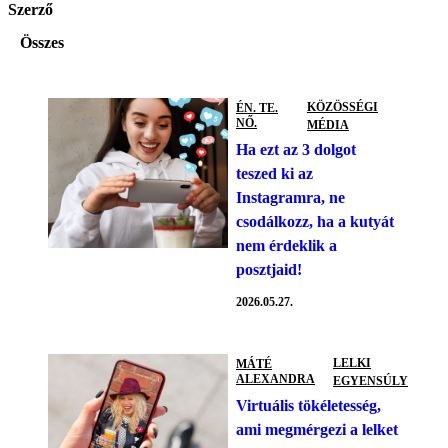
Szerző
Összes
KÖZÖSSÉGI
ÉN. TE.
NŐ.
MÉDIA
Ha ezt az 3 dolgot
teszed ki az
Instagramra, ne
csodálkozz, ha a kutyát
nem érdeklik a
posztjaid!
2026.05.27.
LELKI
MÁTÉ
ALEXANDRA
EGYENSÚLY
Virtuális tökéletesség,
ami megmérgezi a lelket