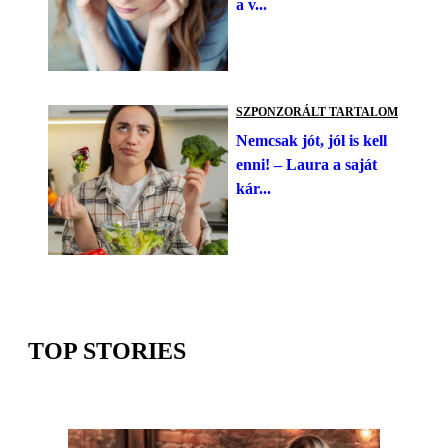
a v...
SZPONZORÁLT TARTALOM
Nemcsak jót, jól is kell
enni! – Laura a saját
kár...
TOP STORIES