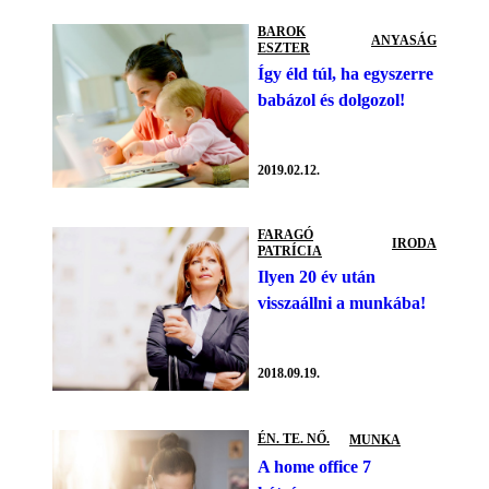
BAROK
ANYASÁG
ESZTER
Így éld túl, ha egyszerre
babázol és dolgozol!
2019.02.12.
FARAGÓ
IRODA
PATRÍCIA
Ilyen 20 év után
visszaállni a munkába!
2018.09.19.
ÉN. TE. NŐ.
MUNKA
A home office 7