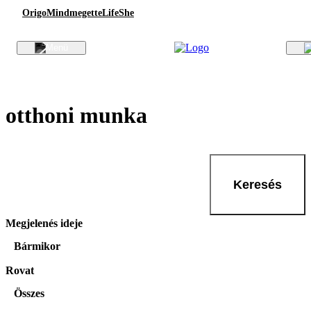
Origo
Mindmegette
Life
She
otthoni munka
Keresés
Megjelenés ideje
Bármikor
Rovat
Összes