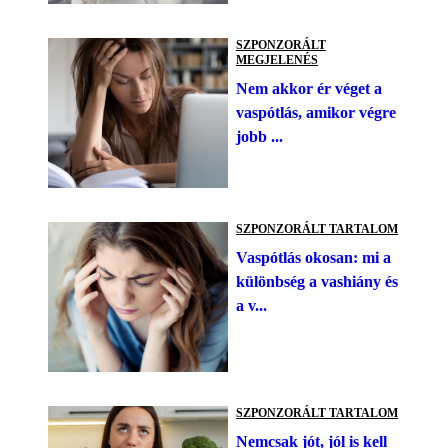
SZPONZORÁLT
MEGJELENÉS
Nem akkor ér véget a
vaspótlás, amikor végre
jobb ...
SZPONZORÁLT TARTALOM
Vaspótlás okosan: mi a
különbség a vashiány és
a v...
SZPONZORÁLT TARTALOM
Nemcsak jót, jól is kell