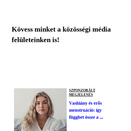
Kövess minket a közösségi média
felületeinken is!
SZPONZORÁLT
MEGJELENÉS
Vashiány és erős
menstruáció: így
függhet össze a ...