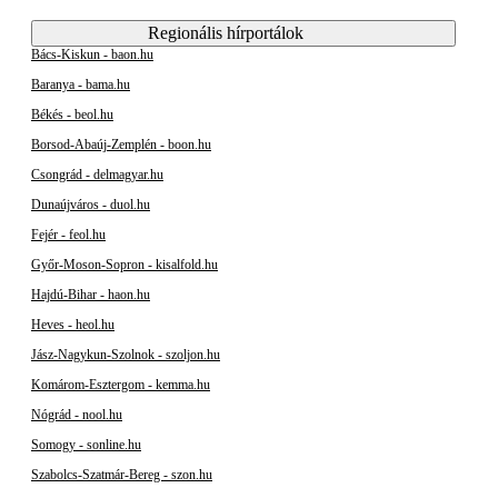
Regionális hírportálok
Bács-Kiskun - baon.hu
Baranya - bama.hu
Békés - beol.hu
Borsod-Abaúj-Zemplén - boon.hu
Csongrád - delmagyar.hu
Dunaújváros - duol.hu
Fejér - feol.hu
Győr-Moson-Sopron - kisalfold.hu
Hajdú-Bihar - haon.hu
Heves - heol.hu
Jász-Nagykun-Szolnok - szoljon.hu
Komárom-Esztergom - kemma.hu
Nógrád - nool.hu
Somogy - sonline.hu
Szabolcs-Szatmár-Bereg - szon.hu