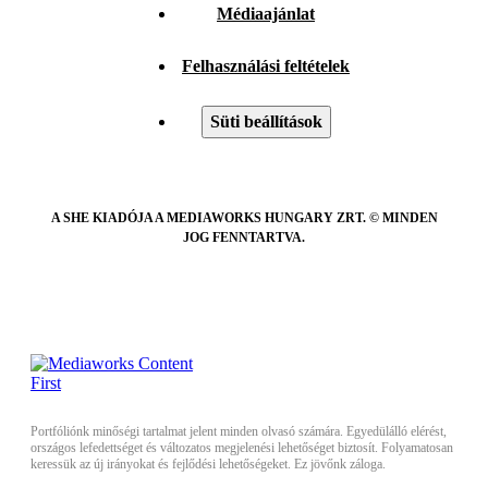
Médiaajánlat
Felhasználási feltételek
Süti beállítások
A SHE KIADÓJA A MEDIAWORKS HUNGARY ZRT. © MINDEN
JOG FENNTARTVA.
Portfóliónk minőségi tartalmat jelent minden olvasó számára. Egyedülálló elérést,
országos lefedettséget és változatos megjelenési lehetőséget biztosít. Folyamatosan
keressük az új irányokat és fejlődési lehetőségeket. Ez jövőnk záloga.