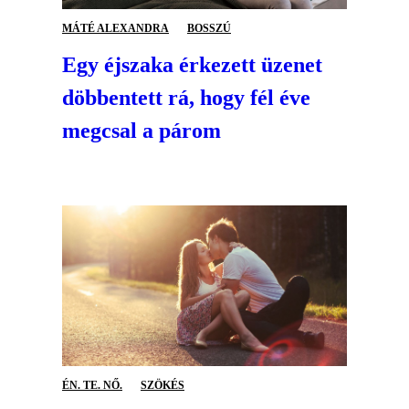
MÁTÉ ALEXANDRA
BOSSZÚ
Egy éjszaka érkezett üzenet
döbbentett rá, hogy fél éve
megcsal a párom
ÉN. TE. NŐ.
SZÖKÉS