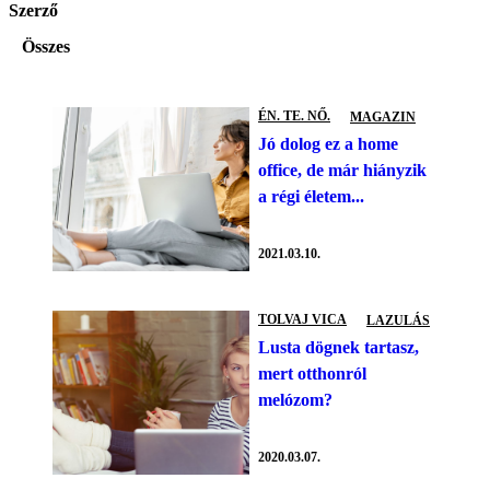
Szerző
Összes
ÉN. TE. NŐ.
MAGAZIN
Jó dolog ez a home
office, de már hiányzik
a régi életem...
2021.03.10.
TOLVAJ VICA
LAZULÁS
Lusta dögnek tartasz,
mert otthonról
melózom?
2020.03.07.