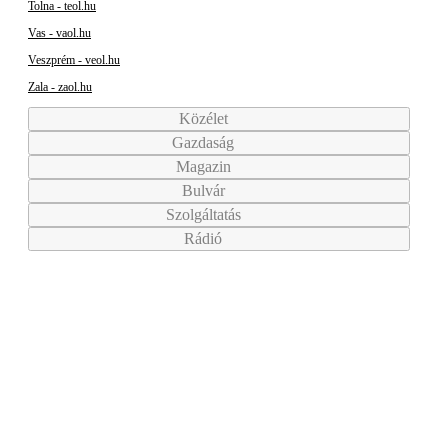
Tolna - teol.hu
Vas - vaol.hu
Veszprém - veol.hu
Zala - zaol.hu
Közélet
Gazdaság
Magazin
Bulvár
Szolgáltatás
Rádió