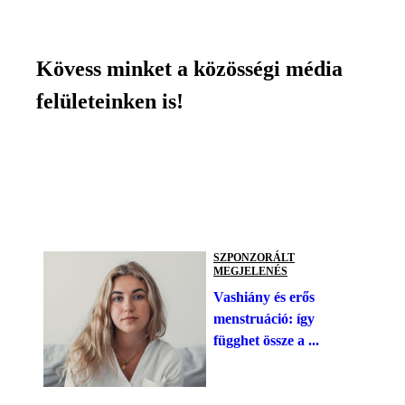
Kövess minket a közösségi média
felületeinken is!
SZPONZORÁLT
MEGJELENÉS
Vashiány és erős
menstruáció: így
függhet össze a ...