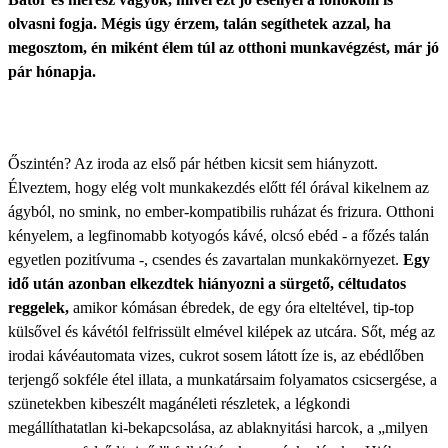
olvasni fogja. Mégis úgy érzem, talán segíthetek azzal, ha
megosztom, én miként élem túl az otthoni munkavégzést, már jó
pár hónapja.
Őszintén? Az iroda az első pár hétben kicsit sem hiányzott.
Élveztem, hogy elég volt munkakezdés előtt fél órával kikelnem az
ágyból, no smink, no ember-kompatibilis ruházat és frizura. Otthoni
kényelem, a legfinomabb kotyogós kávé, olcsó ebéd - a főzés talán
egyetlen pozitívuma -, csendes és zavartalan munkakörnyezet.
Egy
idő után azonban elkezdtek hiányozni a sürgető, céltudatos
reggelek,
amikor kómásan ébredek, de egy óra elteltével, tip-top
külsővel és kávétól felfrissült elmével kilépek az utcára. Sőt, még az
irodai kávéautomata vizes, cukrot sosem látott íze is, az ebédlőben
terjengő sokféle étel illata, a munkatársaim folyamatos csicsergése, a
szünetekben kibeszélt magánéleti részletek, a légkondi
megállíthatatlan ki-bekapcsolása, az ablaknyitási harcok, a „milyen