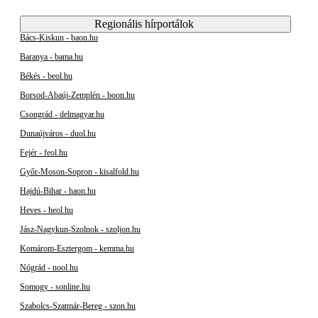
Regionális hírportálok
Bács-Kiskun - baon.hu
Baranya - bama.hu
Békés - beol.hu
Borsod-Abaúj-Zemplén - boon.hu
Csongrád - delmagyar.hu
Dunaújváros - duol.hu
Fejér - feol.hu
Győr-Moson-Sopron - kisalfold.hu
Hajdú-Bihar - haon.hu
Heves - heol.hu
Jász-Nagykun-Szolnok - szoljon.hu
Komárom-Esztergom - kemma.hu
Nógrád - nool.hu
Somogy - sonline.hu
Szabolcs-Szatmár-Bereg - szon.hu