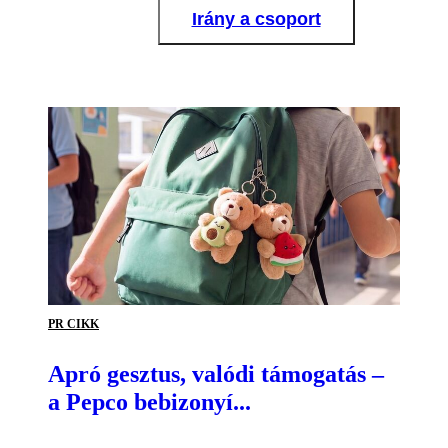
Irány a csoport
PR CIKK
Apró gesztus, valódi támogatás –
a Pepco bebizonyí...