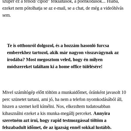
szuper ez a felsőd/ cipőd" felkiáltások, a poénkodások... Hiába,
ezeket nem pótolhatja se az e-mail, se a chat, de még a videóhívás
sem.
Te is otthonról dolgozol, és a hozzám hasonló furcsa
emberekhez tartozol, akik már nagyon visszavágynak az
irodába? Most megosztom veled, hogy én milyen
módszereket találtam ki a home office túlélésére!
Mivel számítógép előtt töltöm a munkaidőmet, óránként javasolt 10
perc szünetet tartani, ami jó, ha nem a telefon nyomkodásából áll,
hiszen a szemet kell kímélni. Nos, elkezdtem tudatosabban
kihasználni ezeket a kis munka-megállj perceket.
Annyira
szeretném azt írni, hogy rapid testmozgással töltöm a
felszabadult időmet, de az igazság ennél sokkal lustább.