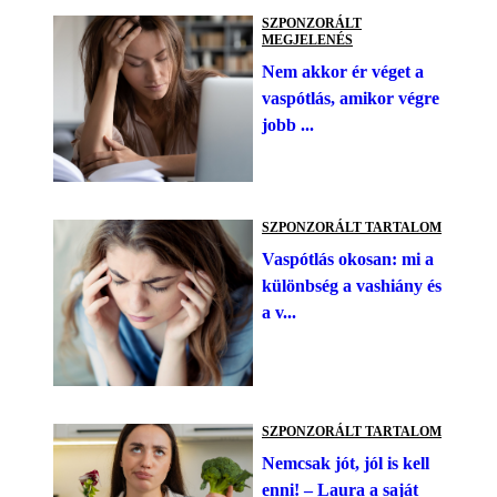
SZPONZORÁLT
MEGJELENÉS
Nem akkor ér véget a
vaspótlás, amikor végre
jobb ...
SZPONZORÁLT TARTALOM
Vaspótlás okosan: mi a
különbség a vashiány és
a v...
SZPONZORÁLT TARTALOM
Nemcsak jót, jól is kell
enni! – Laura a saját