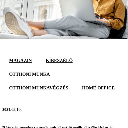
MAGAZIN
KIBESZÉLŐ
OTTHONI MUNKA
OTTHONI MUNKAVÉGZÉS
HOME OFFICE
2021.03.10.
Bátor és merész vagyok, mivel ezt jó eséllyel a főnököm is