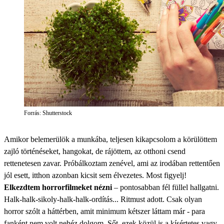
Forrás: Shutterstock
Amikor belemerülök a munkába, teljesen kikapcsolom a körülöttem
zajló történéseket, hangokat, de rájöttem, az otthoni csend
rettenetesen zavar. Próbálkoztam zenével, ami az irodában rettentően
jól esett, itthon azonban kicsit sem élvezetes. Most figyelj!
Elkezdtem horrorfilmeket nézni
– pontosabban fél füllel hallgatni.
Halk-halk-sikoly-halk-halk-ordítás... Ritmust adott. Csak olyan
horror szólt a háttérben, amit minimum kétszer láttam már - para
fanként nem volt nehéz dolgom. Sőt, ezek közül is a kísértetes vagy