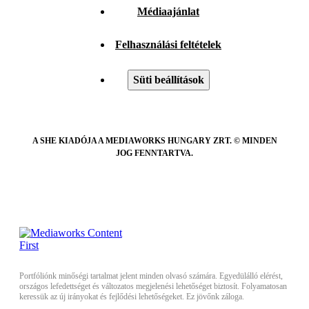
Médiaajánlat
Felhasználási feltételek
Süti beállítások
A SHE KIADÓJA A MEDIAWORKS HUNGARY ZRT. © MINDEN
JOG FENNTARTVA.
Portfóliónk minőségi tartalmat jelent minden olvasó számára. Egyedülálló elérést,
országos lefedettséget és változatos megjelenési lehetőséget biztosít. Folyamatosan
keressük az új irányokat és fejlődési lehetőségeket. Ez jövőnk záloga.