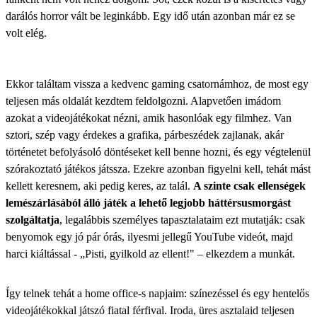
darálós horror vált be leginkább. Egy idő után azonban már ez se
volt elég.
Ekkor találtam vissza a kedvenc gaming csatornámhoz, de most egy
teljesen más oldalát kezdtem feldolgozni. Alapvetően imádom
azokat a videojátékokat nézni, amik hasonlóak egy filmhez. Van
sztori, szép vagy érdekes a grafika, párbeszédek zajlanak, akár
történetet befolyásoló döntéseket kell benne hozni, és egy végtelenül
szórakoztató játékos játssza. Ezekre azonban figyelni kell, tehát mást
kellett keresnem, aki pedig keres, az talál.
A szinte csak ellenségek
lemészárlásából álló játék a lehető legjobb háttérsusmorgást
szolgáltatja
, legalábbis személyes tapasztalataim ezt mutatják: csak
benyomok egy jó pár órás, ilyesmi jellegű YouTube videót, majd
harci kiáltással - „Pisti, gyilkold az ellent!" – elkezdem a munkát.
Így telnek tehát a home office-s napjaim: színezéssel és egy hentelős
videojátékokkal játszó fiatal férfival. Iroda, üres asztalaid teljesen