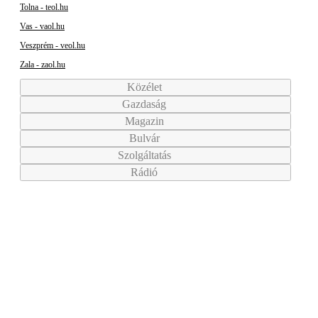
Tolna - teol.hu
Vas - vaol.hu
Veszprém - veol.hu
Zala - zaol.hu
Közélet
Gazdaság
Magazin
Bulvár
Szolgáltatás
Rádió