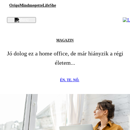
Origo
Mindmegette
Life
She
MAGAZIN
Jó dolog ez a home office, de már hiányzik a régi
életem...
ÉN. TE. NŐ.