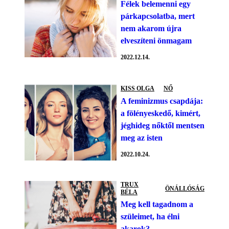
Félek belemenni egy
párkapcsolatba, mert
nem akarom újra
elveszíteni önmagam
2022.12.14.
KISS OLGA
NŐ
A feminizmus csapdája:
a fölényeskedő, kimért,
jéghideg nőktől mentsen
meg az isten
2022.10.24.
TRUX
ÖNÁLLÓSÁG
BÉLA
Meg kell tagadnom a
szüleimet, ha élni
akarok?