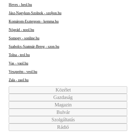
Heves - heol.hu
Jász-Nagykun-Szolnok - szoljon.hu
Komárom-Esztergom - kemma.hu
Nógrád - nool.hu
Somogy - sonline.hu
Szabolcs-Szatmár-Bereg - szon.hu
Tolna - teol.hu
Vas - vaol.hu
Veszprém - veol.hu
Zala - zaol.hu
Közélet
Gazdaság
Magazin
Bulvár
Szolgáltatás
Rádió