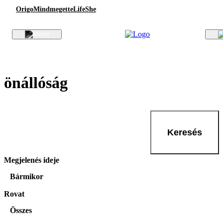
Origo
Mindmegette
Life
She
önállóság
Keresés
Megjelenés ideje
Bármikor
Rovat
Összes