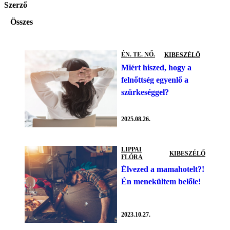
Szerző
Összes
ÉN. TE. NŐ.
KIBESZÉLŐ
Miért hiszed, hogy a
felnőttség egyenlő a
szürkeséggel?
2025.08.26.
LIPPAI
KIBESZÉLŐ
FLÓRA
Élvezed a mamahotelt?!
Én menekültem belőle!
2023.10.27.