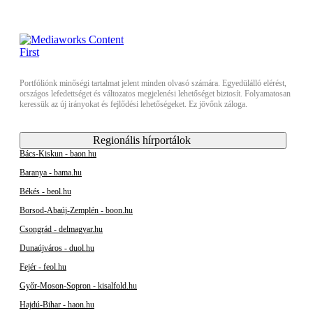
Portfóliónk minőségi tartalmat jelent minden olvasó számára. Egyedülálló elérést,
országos lefedettséget és változatos megjelenési lehetőséget biztosít. Folyamatosan
keressük az új irányokat és fejlődési lehetőségeket. Ez jövőnk záloga.
Regionális hírportálok
Bács-Kiskun - baon.hu
Baranya - bama.hu
Békés - beol.hu
Borsod-Abaúj-Zemplén - boon.hu
Csongrád - delmagyar.hu
Dunaújváros - duol.hu
Fejér - feol.hu
Győr-Moson-Sopron - kisalfold.hu
Hajdú-Bihar - haon.hu