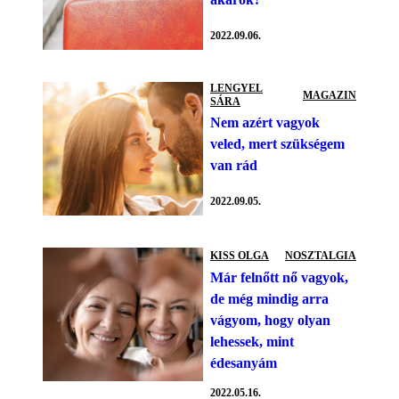
2022.09.06.
LENGYEL
MAGAZIN
SÁRA
Nem azért vagyok
veled, mert szükségem
van rád
2022.09.05.
KISS OLGA
NOSZTALGIA
Már felnőtt nő vagyok,
de még mindig arra
vágyom, hogy olyan
lehessek, mint
édesanyám
2022.05.16.