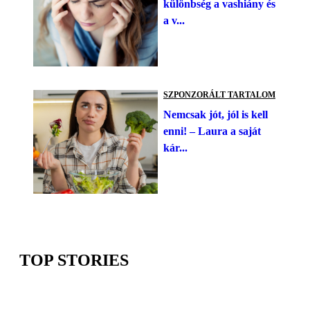
különbség a vashiány és
a v...
SZPONZORÁLT TARTALOM
Nemcsak jót, jól is kell
enni! – Laura a saját
kár...
TOP STORIES