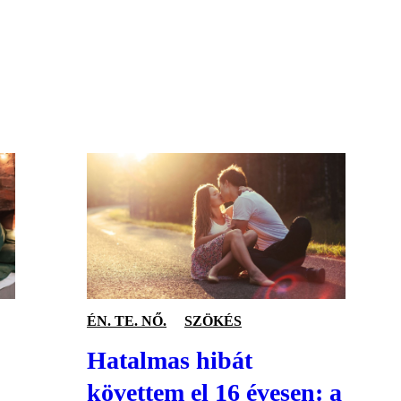
S
ÉN. TE. NŐ.
SZÖKÉS
Hatalmas hibát
követtem el 16 évesen: a