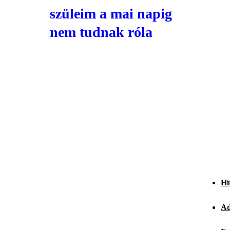
szüleim a mai napig
nem tudnak róla
Hí
Ad