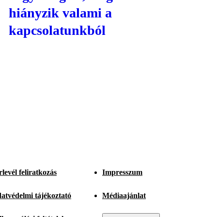
hiányzik valami a
kapcsolatunkból
rlevél feliratkozás
Impresszum
atvédelmi tájékoztató
Médiaajánlat