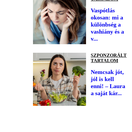
Vaspótlás
okosan: mi a
különbség a
vashiány és a
v...
SZPONZORÁLT
TARTALOM
Nemcsak jót,
jól is kell
enni! – Laura
a saját kár...