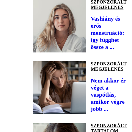
SZPONZORÁLT
MEGJELENÉS
Vashiány és
erős
menstruáció:
így függhet
össze a ...
SZPONZORÁLT
MEGJELENÉS
Nem akkor ér
véget a
vaspótlás,
amikor végre
jobb ...
SZPONZORÁLT
TARTALOM