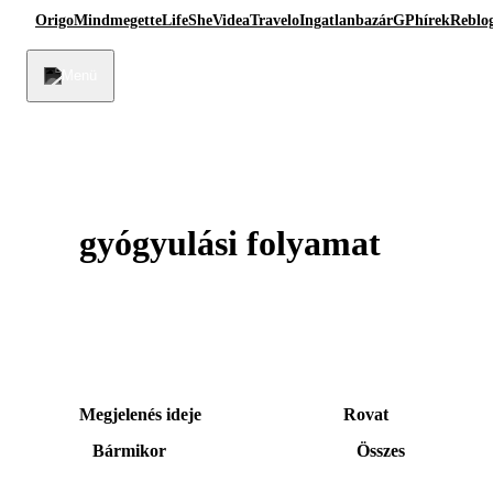
Origo
Mindmegette
Life
She
Videa
Travelo
Ingatlanbazár
GPhírek
Reblo
gyógyulási folyamat
Megjelenés ideje
Rovat
Bármikor
Összes