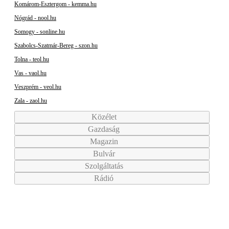
Komárom-Esztergom - kemma.hu
Nógrád - nool.hu
Somogy - sonline.hu
Szabolcs-Szatmár-Bereg - szon.hu
Tolna - teol.hu
Vas - vaol.hu
Veszprém - veol.hu
Zala - zaol.hu
Közélet
Gazdaság
Magazin
Bulvár
Szolgáltatás
Rádió