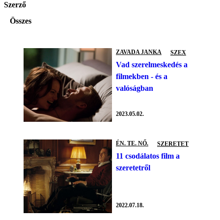
Szerző
Összes
ZAVADA JANKA
SZEX
Vad szerelmeskedés a
filmekben - és a
valóságban
2023.05.02.
ÉN. TE. NŐ.
SZERETET
11 csodálatos film a
szeretetről
2022.07.18.