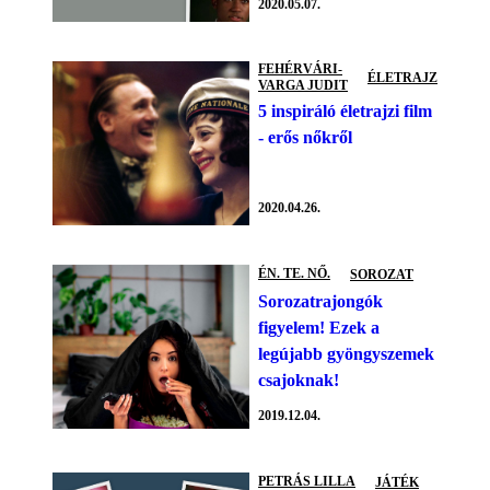
2020.05.07.
FEHÉRVÁRI-
ÉLETRAJZ
VARGA JUDIT
5 inspiráló életrajzi film
- erős nőkről
2020.04.26.
ÉN. TE. NŐ.
SOROZAT
Sorozatrajongók
figyelem! Ezek a
legújabb gyöngyszemek
csajoknak!
2019.12.04.
PETRÁS LILLA
JÁTÉK