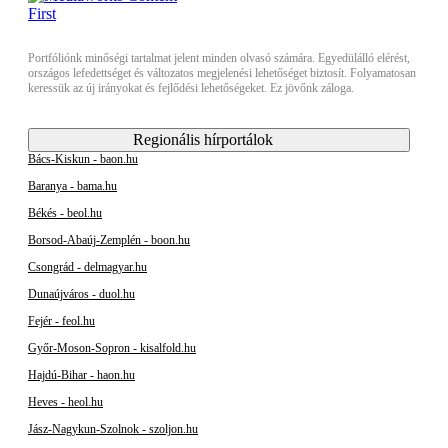
Portfóliónk minőségi tartalmat jelent minden olvasó számára. Egyedülálló elérést,
országos lefedettséget és változatos megjelenési lehetőséget biztosít. Folyamatosan
keressük az új irányokat és fejlődési lehetőségeket. Ez jövőnk záloga.
Regionális hírportálok
Bács-Kiskun - baon.hu
Baranya - bama.hu
Békés - beol.hu
Borsod-Abaúj-Zemplén - boon.hu
Csongrád - delmagyar.hu
Dunaújváros - duol.hu
Fejér - feol.hu
Győr-Moson-Sopron - kisalfold.hu
Hajdú-Bihar - haon.hu
Heves - heol.hu
Jász-Nagykun-Szolnok - szoljon.hu