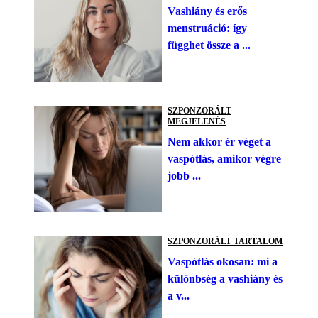
Vashiány és erős
menstruáció: így
függhet össze a ...
SZPONZORÁLT
MEGJELENÉS
Nem akkor ér véget a
vaspótlás, amikor végre
jobb ...
SZPONZORÁLT TARTALOM
Vaspótlás okosan: mi a
különbség a vashiány és
a v...