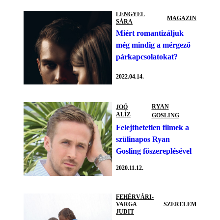
LENGYEL
MAGAZIN
SÁRA
Miért romantizáljuk
még mindig a mérgező
párkapcsolatokat?
2022.04.14.
RYAN
JOÓ
ALÍZ
GOSLING
Felejthetetlen filmek a
szülinapos Ryan
Gosling főszereplésével
2020.11.12.
FEHÉRVÁRI-
VARGA
SZERELEM
JUDIT