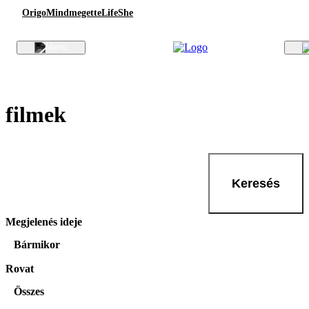
Origo
Mindmegette
Life
She
filmek
Keresés
Megjelenés ideje
Bármikor
Rovat
Összes