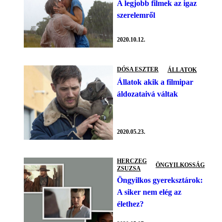
A legjobb filmek az igaz
szerelemről
2020.10.12.
DÓSA ESZTER
ÁLLATOK
Állatok akik a filmipar
áldozataivá váltak
2020.05.23.
HERCZEG
ÖNGYILKOSSÁG
ZSUZSA
Öngyilkos gyereksztárok:
A siker nem elég az
élethez?