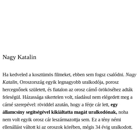
Nagy Katalin
Ha kedveled a kosztümös filmeket, ebben sem fogsz csalódni.
Nagy
Katalin
, Oroszország egyik legnagyobb uralkodója, porosz
hercegnőnek született, és fiatalon az orosz cárnő örököséhez adták
feleségül. Házassága sikertelen volt, ráadásul nem elégedett meg a
cárné szerepével: röviddel azután, hogy a férje cár lett,
egy
államcsíny segítségével kikiáltatta magát uralkodónak,
noha
nem volt egyik orosz cár leszármazottja sem. Ez a tény némi
ellenállást váltott ki az oroszok körében, mégis 34 évig uralkodott.