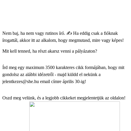
Nem baj, ha nem vagy rutinos író. ✍️ Ha eddig csak a fióknak
írogattál, akkor itt az alkalom, hogy megmutasd, mire vagy képes!
Mit kell tenned, ha részt akarsz venni a pályázaton?
Írd meg egy maximum 3500 karakteres cikk formájában, hogy mit
gondolsz az alábbi idézetről - majd küldd el nekünk a
jelentkezes@she.hu
email címre április 30-ig!
Oszd meg velünk, és a legjobb cikkeket megjelentetjük az oldalon!