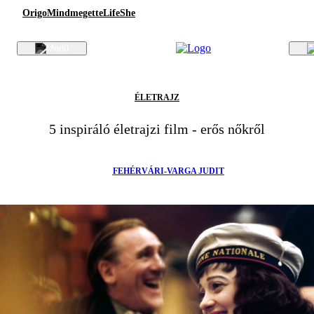
Origo
Mindmegette
Life
She
ÉLETRAJZ
5 inspiráló életrajzi film - erős nőkről
FEHÉRVÁRI-VARGA JUDIT