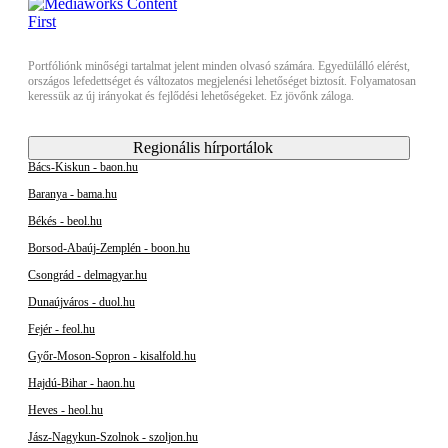
Portfóliónk minőségi tartalmat jelent minden olvasó számára. Egyedülálló elérést,
országos lefedettséget és változatos megjelenési lehetőséget biztosít. Folyamatosan
keressük az új irányokat és fejlődési lehetőségeket. Ez jövőnk záloga.
Regionális hírportálok
Bács-Kiskun - baon.hu
Baranya - bama.hu
Békés - beol.hu
Borsod-Abaúj-Zemplén - boon.hu
Csongrád - delmagyar.hu
Dunaújváros - duol.hu
Fejér - feol.hu
Győr-Moson-Sopron - kisalfold.hu
Hajdú-Bihar - haon.hu
Heves - heol.hu
Jász-Nagykun-Szolnok - szoljon.hu