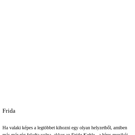
Frida
Ha valaki képes a legtöbbet kihozni egy olyan helyzetből, amiben
más már rég feladta volna, akkor az
Frida Kahlo
- a híres mexikói