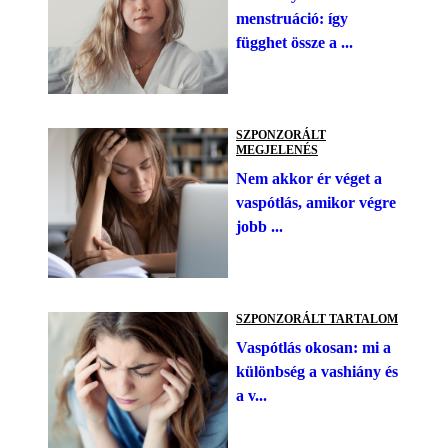
menstruáció: így
függhet össze a ...
SZPONZORÁLT
MEGJELENÉS
Nem akkor ér véget a
vaspótlás, amikor végre
jobb ...
SZPONZORÁLT TARTALOM
Vaspótlás okosan: mi a
különbség a vashiány és
a v...