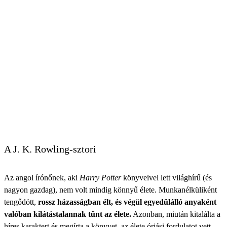
A J. K. Rowling-sztori
Az angol írónőnek, aki
Harry Potter
könyveivel lett világhírű (és
nagyon gazdag), nem volt mindig könnyű élete. Munkanélküliként
tengődött,
rossz házasságban élt, és végül egyedülálló anyaként
valóban kilátástalannak tűnt az élete.
Azonban, miután kitalálta a
híres karaktert és megírta a könyvet, az élete óriási fordulatot vett.