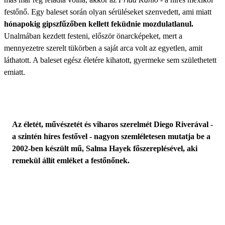
festőnő. Egy baleset során olyan sérüléseket szenvedett, ami miatt
hónapokig gipszfűzőben kellett feküdnie mozdulatlanul.
Unalmában kezdett festeni, először önarcképeket, mert a
mennyezetre szerelt tükörben a saját arca volt az egyetlen, amit
láthatott. A baleset egész életére kihatott, gyermeke sem születhetett
emiatt.
Az életét, művészetét és viharos szerelmét Diego Riverával -
a szintén híres festővel - nagyon szemléletesen mutatja be a
2002-ben készült mű, Salma Hayek főszereplésével, aki
remekül állít emléket a festőnőnek.