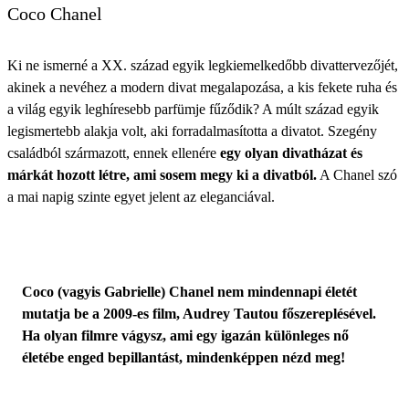
Coco Chanel
Ki ne ismerné a XX. század egyik legkiemelkedőbb divattervezőjét,
akinek a nevéhez a modern divat megalapozása, a kis fekete ruha és
a világ egyik leghíresebb parfümje fűződik? A múlt század egyik
legismertebb alakja volt, aki forradalmasította a divatot. Szegény
családból származott, ennek ellenére
egy olyan divatházat és
márkát hozott létre, ami sosem megy ki a divatból.
A Chanel szó
a mai napig szinte egyet jelent az eleganciával.
Coco (vagyis Gabrielle) Chanel nem mindennapi életét
mutatja be a 2009-es film, Audrey Tautou főszereplésével.
Ha olyan filmre vágysz, ami egy igazán különleges nő
életébe enged bepillantást, mindenképpen nézd meg!