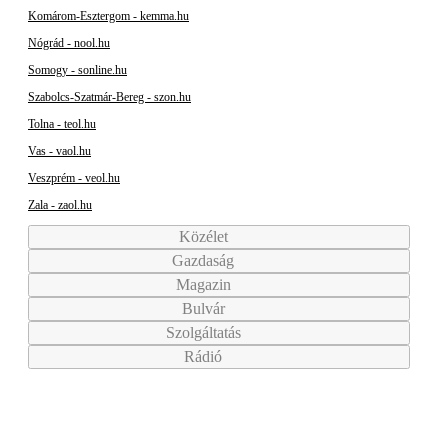
Komárom-Esztergom - kemma.hu
Nógrád - nool.hu
Somogy - sonline.hu
Szabolcs-Szatmár-Bereg - szon.hu
Tolna - teol.hu
Vas - vaol.hu
Veszprém - veol.hu
Zala - zaol.hu
Közélet
Gazdaság
Magazin
Bulvár
Szolgáltatás
Rádió