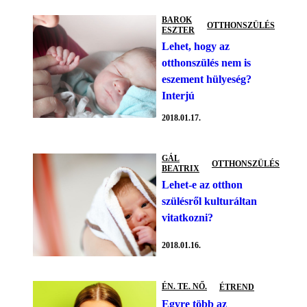
BAROK
OTTHONSZÜLÉS
ESZTER
Lehet, hogy az
otthonszülés nem is
eszement hülyeség?
Interjú
2018.01.17.
GÁL
OTTHONSZÜLÉS
BEATRIX
Lehet-e az otthon
szülésről kulturáltan
vitatkozni?
2018.01.16.
ÉN. TE. NŐ.
ÉTREND
Egyre több az