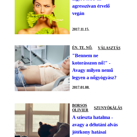
agresszívan érvelő
vegán
2017.11.15.
ÉN. TE. NŐ.
VÁLASZTÁS
"Bennem ne
kotorásszon nő!" -
Avagy milyen nemű
legyen a nőgyógyász?
2017.01.08.
BORSOS
SZUNYÓKÁLÁS
OLIVIER
A szieszta hatalma -
avagy a délutáni alvás
jótékony hatásai