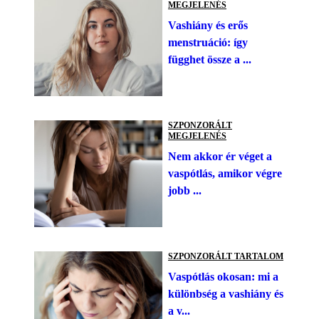
MEGJELENÉS
Vashiány és erős
menstruáció: így
függhet össze a ...
SZPONZORÁLT
MEGJELENÉS
Nem akkor ér véget a
vaspótlás, amikor végre
jobb ...
SZPONZORÁLT TARTALOM
Vaspótlás okosan: mi a
különbség a vashiány és
a v...