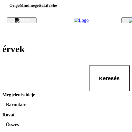
Origo
Mindmegette
Life
She
érvek
Keresés
Megjelenés ideje
Bármikor
Rovat
Összes