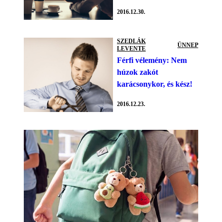
2016.12.30.
SZEDLÁK
ÜNNEP
LEVENTE
Férfi vélemény: Nem
húzok zakót
karácsonykor, és kész!
2016.12.23.