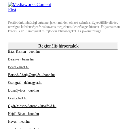
Portfóliónk minőségi tartalmat jelent minden olvasó számára. Egyedülálló elérést,
országos lefedettséget és változatos megjelenési lehetőséget biztosít. Folyamatosan
keressük az új irányokat és fejlődési lehetőségeket. Ez jövőnk záloga.
Regionális hírportálok
Bács-Kiskun - baon.hu
Baranya - bama.hu
Békés - beol.hu
Borsod-Abaúj-Zemplén - boon.hu
Csongrád - delmagyar.hu
Dunaújváros - duol.hu
Fejér - feol.hu
Győr-Moson-Sopron - kisalfold.hu
Hajdú-Bihar - haon.hu
Heves - heol.hu