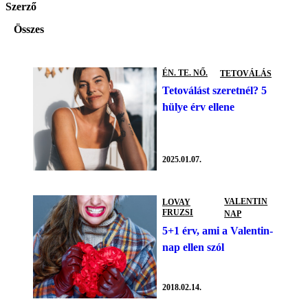
Szerző
Összes
ÉN. TE. NŐ.
TETOVÁLÁS
Tetoválást szeretnél? 5
hülye érv ellene
2025.01.07.
VALENTIN
LOVAY
FRUZSI
NAP
5+1 érv, ami a Valentin-
nap ellen szól
2018.02.14.