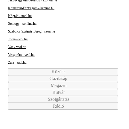
Jász-Nagykun-Szolnok - szoljon.hu
Komárom-Esztergom - kemma.hu
Nógrád - nool.hu
Somogy - sonline.hu
Szabolcs-Szatmár-Bereg - szon.hu
Tolna - teol.hu
Vas - vaol.hu
Veszprém - veol.hu
Zala - zaol.hu
Közélet
Gazdaság
Magazin
Bulvár
Szolgáltatás
Rádió