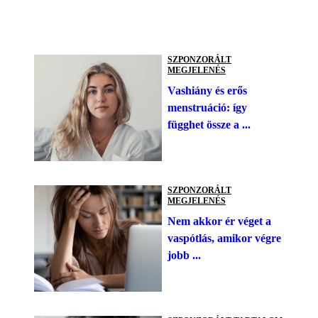
SZPONZORÁLT
MEGJELENÉS
Vashiány és erős
menstruáció: így
függhet össze a ...
SZPONZORÁLT
MEGJELENÉS
Nem akkor ér véget a
vaspótlás, amikor végre
jobb ...