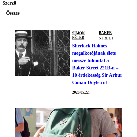
Szerző
Összes
BAKER
SIMON
PÉTER
STREET
Sherlock Holmes
megalkotójának élete
messze túlmutat a
Baker Street 221B-n –
10 érdekesség Sir Arhur
Conan Doyle-ról
2026.05.22.