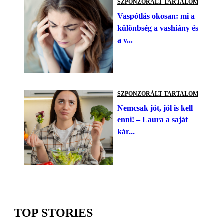
SZPONZORÁLT TARTALOM
Vaspótlás okosan: mi a
különbség a vashiány és
a v...
SZPONZORÁLT TARTALOM
Nemcsak jót, jól is kell
enni! – Laura a saját
kár...
TOP STORIES