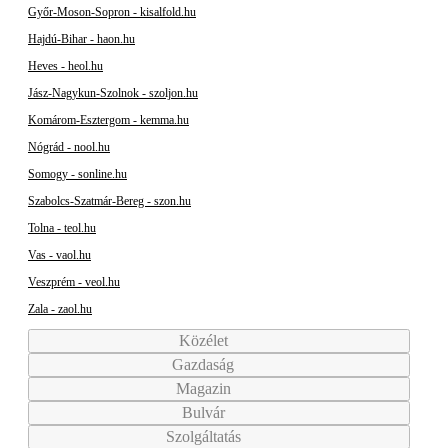
Győr-Moson-Sopron - kisalfold.hu
Hajdú-Bihar - haon.hu
Heves - heol.hu
Jász-Nagykun-Szolnok - szoljon.hu
Komárom-Esztergom - kemma.hu
Nógrád - nool.hu
Somogy - sonline.hu
Szabolcs-Szatmár-Bereg - szon.hu
Tolna - teol.hu
Vas - vaol.hu
Veszprém - veol.hu
Zala - zaol.hu
Közélet
Gazdaság
Magazin
Bulvár
Szolgáltatás