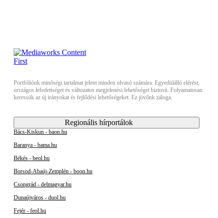
Portfóliónk minőségi tartalmat jelent minden olvasó számára. Egyedülálló elérést,
országos lefedettséget és változatos megjelenési lehetőséget biztosít. Folyamatosan
keressük az új irányokat és fejlődési lehetőségeket. Ez jövőnk záloga.
Regionális hírportálok
Bács-Kiskun - baon.hu
Baranya - bama.hu
Békés - beol.hu
Borsod-Abaúj-Zemplén - boon.hu
Csongrád - delmagyar.hu
Dunaújváros - duol.hu
Fejér - feol.hu