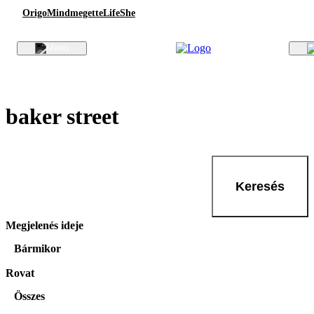
Origo
Mindmegette
Life
She
baker street
Keresés
Megjelenés ideje
Bármikor
Rovat
Összes