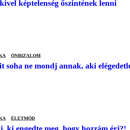
kivel képtelenség őszintének lenni
KA
ÖNBIZALOM
it soha ne mondj annak, aki elégedetle
KA
ÉLETMÓD
, ki engedte meg, hogy hozzám érj?!