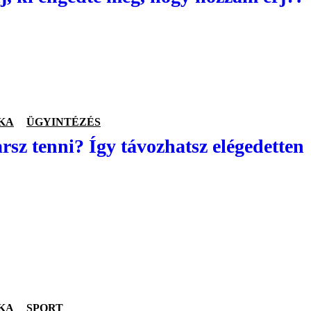
KA
ÜGYINTÉZÉS
rsz tenni? Így távozhatsz elégedetten
KA
SPORT