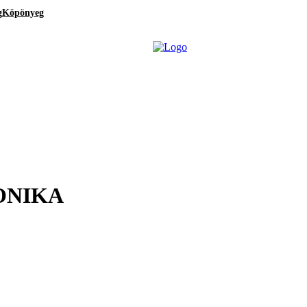
g
Köpönyeg
ONIKA