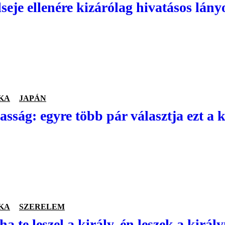
seje ellenére kizárólag hivatásos lány
KA
JAPÁN
asság: egyre több pár választja ezt a 
KA
SZERELEM
ha te leszel a király, én leszek a királ