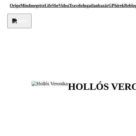
Origo
Mindmegette
Life
She
Videa
Travelo
Ingatlanbazár
GPhírek
Reblo
HOLLÓS VER