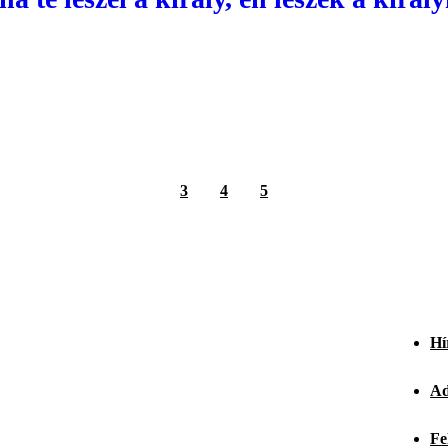
3
4
5
Hí
Ad
Fe