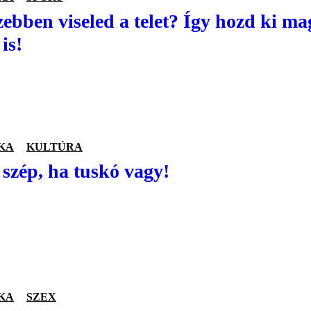
ebben viseled a telet? Így hozd ki 
is!
KA
KULTÚRA
szép, ha tuskó vagy!
KA
SZEX