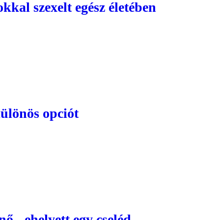
okkal szexelt egész életében
különös opciót
ynő - ehelyett egy cseléd