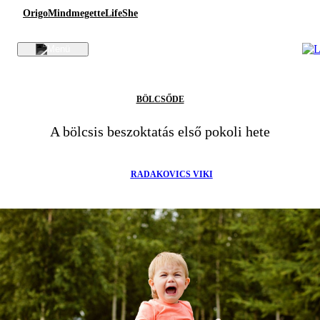
Origo
Mindmegette
Life
She
BÖLCSŐDE
A bölcsis beszoktatás első pokoli hete
RADAKOVICS VIKI