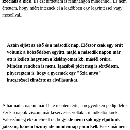
szociális a kicsi.
És ezt hirdettem is fennhangon mindenhol. És nem
értettem, hogy miért intéznek el a legtöbben egy legyintéssel vagy
mosollyal...
Aztán eljött az első és a második nap. Először csak egy órát
voltunk a bölcsődében együtt, majd a második napon már
ott is kellett hagynom a kislányomat kb. másfél órára.
Minden rendben is ment. Igazából picit meg is sértődtem,
pityeregtem is, hogy a gyermek egy "Szia anya"
integetéssel elintézte az elválásunkat...
A harmadik napon már 11-re mentem érte, a negyediken pedig délre.
Ezek a napok viszont már keservesek voltak... mindkettőnknek.
Valószínűleg ekkor ébredt rá, hogy
ide nem csak úgy eljöttünk
játszani, hanem bizony ide mindennap jönni kell.
És ez már nem