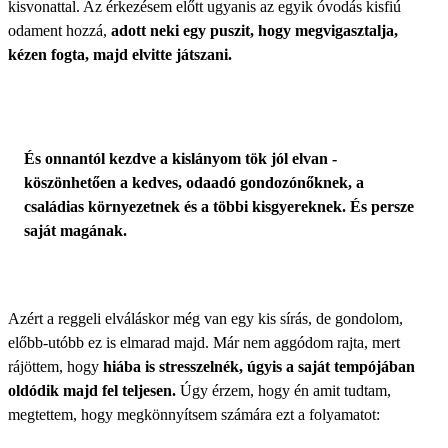
kisvonattal. Az érkezésem előtt ugyanis az egyik óvodás kisfiú
odament hozzá,
adott neki egy puszit, hogy megvigasztalja,
kézen fogta, majd elvitte játszani.
És onnantól kezdve a kislányom tök jól elvan -
köszönhetően a kedves, odaadó gondozónőknek, a
családias környezetnek és a többi kisgyereknek. És persze
saját magának.
Azért a reggeli elváláskor még van egy kis sírás, de gondolom,
előbb-utóbb ez is elmarad majd. Már nem aggódom rajta, mert
rájöttem, hogy
hiába is stresszelnék, úgyis a saját tempójában
oldódik majd fel teljesen.
Úgy érzem, hogy én amit tudtam,
megtettem, hogy megkönnyítsem számára ezt a folyamatot: