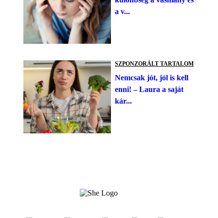
a v...
SZPONZORÁLT TARTALOM
Nemcsak jót, jól is kell
enni! – Laura a saját
kár...