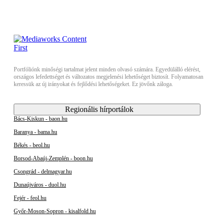
Portfóliónk minőségi tartalmat jelent minden olvasó számára. Egyedülálló elérést,
országos lefedettséget és változatos megjelenési lehetőséget biztosít. Folyamatosan
keressük az új irányokat és fejlődési lehetőségeket. Ez jövőnk záloga.
Regionális hírportálok
Bács-Kiskun - baon.hu
Baranya - bama.hu
Békés - beol.hu
Borsod-Abaúj-Zemplén - boon.hu
Csongrád - delmagyar.hu
Dunaújváros - duol.hu
Fejér - feol.hu
Győr-Moson-Sopron - kisalfold.hu