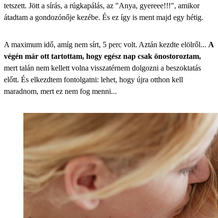
tetszett. Jött a sírás, a rúgkapálás, az "Anya, gyereee!!!", amikor
átadtam a gondozónője kezébe. És ez így is ment majd egy hétig.
A maximum idő, amíg nem sírt, 5 perc volt. Aztán kezdte elölről...
A
végén már ott tartottam, hogy egész nap csak önostoroztam,
mert talán nem kellett volna visszatérnem dolgozni a beszoktatás
előtt. És elkezdtem fontolgatni: lehet, hogy újra otthon kell
maradnom, mert ez nem fog menni...