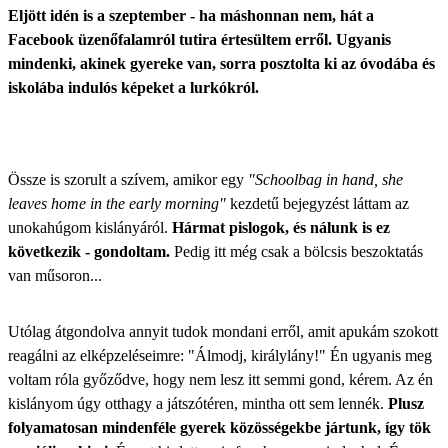
Eljött idén is a szeptember - ha máshonnan nem, hát a
Facebook üzenőfalamról tutira értesültem erről. Ugyanis
mindenki, akinek gyereke van, sorra posztolta ki az óvodába és
iskolába indulós képeket a lurkókról.
Össze is szorult a szívem, amikor egy
"Schoolbag in hand, she
leaves home in the early morning"
kezdetű bejegyzést láttam az
unokahúgom kislányáról.
Hármat pislogok, és nálunk is ez
következik - gondoltam.
Pedig itt még csak a bölcsis beszoktatás
van műsoron...
Utólag átgondolva annyit tudok mondani erről, amit apukám szokott
reagálni az elképzeléseimre: "Álmodj, királylány!" Én ugyanis meg
voltam róla győződve, hogy nem lesz itt semmi gond, kérem. Az én
kislányom úgy otthagy a játszótéren, mintha ott sem lennék.
Plusz
folyamatosan mindenféle gyerek közösségekbe jártunk, így tök