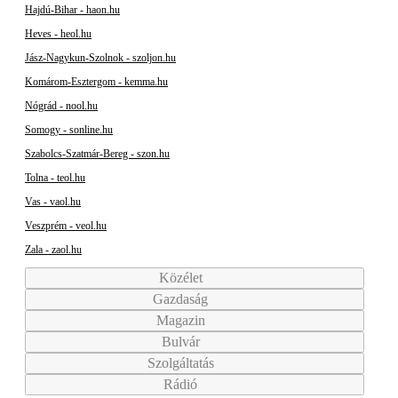
Hajdú-Bihar - haon.hu
Heves - heol.hu
Jász-Nagykun-Szolnok - szoljon.hu
Komárom-Esztergom - kemma.hu
Nógrád - nool.hu
Somogy - sonline.hu
Szabolcs-Szatmár-Bereg - szon.hu
Tolna - teol.hu
Vas - vaol.hu
Veszprém - veol.hu
Zala - zaol.hu
Közélet
Gazdaság
Magazin
Bulvár
Szolgáltatás
Rádió