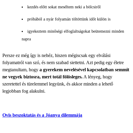
kezdés előtt sokat meséltem neki a bölcsiről
próbából a nyár folyamán töltöttünk időt külön is
igyekeztem minőségi elfoglaltságokat beütemezni minden
napra
Persze ez még így is nehéz, hiszen mégiscsak egy elválási
folyamatról van szó, és nem szabad siettetni. Azt pedig egy életre
megtanultam, hogy
a gyerekem nevelésével kapcsolatban semmit
ne vegyek biztosra, mert totál fölösleges.
A lényeg, hogy
szeretettel és türelemmel legyünk, és akkor minden a lehető
legjobban fog alakulni.
Ovis beszoktatás és a Jóanya dilemmája