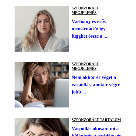
SZPONZORÁLT
MEGJELENÉS
Vashiány és erős
menstruáció: így
függhet össze a ...
SZPONZORÁLT
MEGJELENÉS
Nem akkor ér véget a
vaspótlás, amikor végre
jobb ...
SZPONZORÁLT TARTALOM
Vaspótlás okosan: mi a
különbség a vashiány és